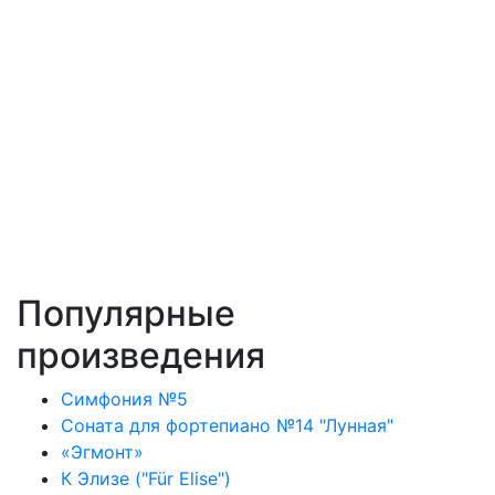
Популярные
произведения
Симфония №5
Соната для фортепиано №14 "Лунная"
«Эгмонт»
К Элизе ("Für Elise")