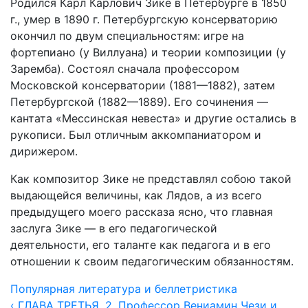
Родился Карл Карлович Зике в Петербурге в 1850
г., умер в 1890 г. Петербургскую консерваторию
окончил по двум специальностям: игре на
фортепиано (у Виллуана) и теории композиции (у
Заремба). Состоял сначала профессором
Московской консерватории (1881—1882), затем
Петербургской (1882—1889). Его сочинения —
кантата «Мессинская невеста» и другие остались в
рукописи. Был отличным аккомпаниатором и
дирижером.
Как композитор Зике не представлял собою такой
выдающейся величины, как Лядов, а из всего
предыдущего моего рассказа ясно, что главная
заслуга Зике — в его педагогической
деятельности, его таланте как педагога и в его
отношении к своим педагогическим обязанностям.
Популярная литература и беллетристика
‹ ГЛАВА ТРЕТЬЯ. 2. Профессор Вениамин Чези и