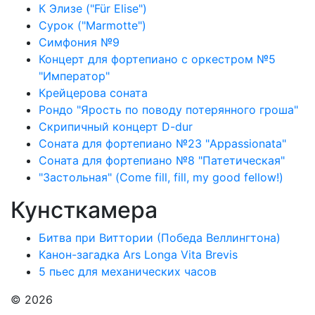
К Элизе ("Für Elise")
Сурок ("Marmotte")
Симфония №9
Концерт для фортепиано с оркестром №5
"Император"
Крейцерова соната
Рондо "Ярость по поводу потерянного гроша"
Скрипичный концерт D-dur
Соната для фортепиано №23 "Appassionata"
Соната для фортепиано №8 "Патетическая"
"Застольная" (Come fill, fill, my good fellow!)
Кунсткамера
Битва при Виттории (Победа Веллингтона)
Канон-загадка Ars Longa Vita Brevis
5 пьес для механических часов
© 2026