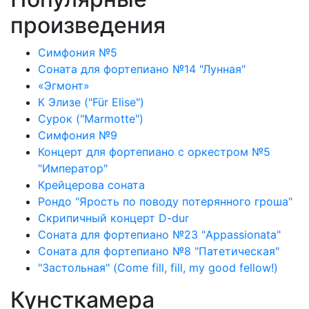
произведения
Симфония №5
Соната для фортепиано №14 "Лунная"
«Эгмонт»
К Элизе ("Für Elise")
Сурок ("Marmotte")
Симфония №9
Концерт для фортепиано с оркестром №5
"Император"
Крейцерова соната
Рондо "Ярость по поводу потерянного гроша"
Скрипичный концерт D-dur
Соната для фортепиано №23 "Appassionata"
Соната для фортепиано №8 "Патетическая"
"Застольная" (Come fill, fill, my good fellow!)
Кунсткамера