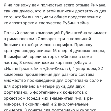
Я не привожу вам полностью всего отзыва Римана,
так как думаю, что и этой выписки достаточно для
того, чтобы вы получили общее представление о
композиторском творчестве Рубинштейна.
Полный список композиций Рубинштейна занимает
в римановском «Словаре» три с половиной
больших столбца мелкого шрифта. Привожу
краткую сводку списка: 15 опер, 4 духовых оперы,
6 симфоний, среди которых «Океан» в семи
частях, 3 симфонических картины («Фауст»,
«Иоанн Грозный» и «Дон-Кихот»), 4 увертюры, 22
камерных произведения для разного состава,
множество произведений для фортепиано соло и
для фортепиано в четыре руки, для двух
фортепиано, 5 фортепианных концертов с
оркестром (среди них знаменитый 4-й, в ре-
миноре), 1 скрипичный и 2 виолончельные
концерта, 3 сонаты для фортепиано и скрипки,