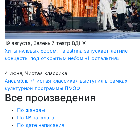
19 августа, Зеленый театр ВДНХ
Хиты нулевых хором: Palestrina запускает летние
концерты под открытым небом «Ностальгия»
4 июня, Чистая классика
Ансамбль «Чистая классика» выступил в рамках
культурной программы ПМЭФ
Все произведения
По жанрам
По № каталога
По дате написания