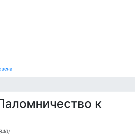
овена
 Паломничество к
1840)