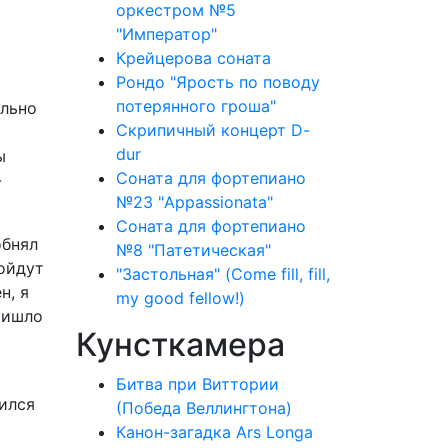
оркестром №5
"Император"
Крейцерова соната
Рондо "Ярость по поводу
потерянного гроша"
ельно
Скрипичный концерт D-
dur
ы
Соната для фортепиано
-
№23 "Appassionata"
Соната для фортепиано
обнял
№8 "Патетическая"
пойдут
"Застольная" (Come fill, fill,
н, я
my good fellow!)
ришло
Кунсткамера
Битва при Виттории
тился
(Победа Веллингтона)
Канон-загадка Ars Longa