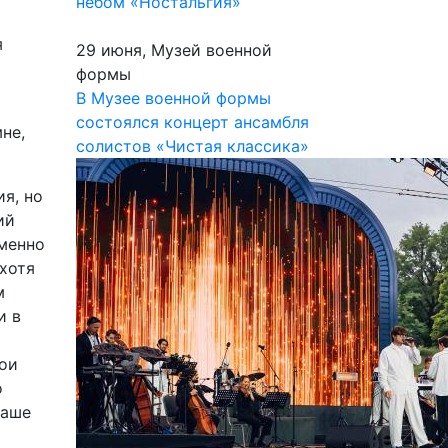
небом «Ностальгия»
я
29 июня, Музей военной
формы
В Музее военной формы
состоялся концерт ансамбля
не,
солистов «Чистая классика»
я, но
ий
именно
 хотя
м
и в
мои
о
наше