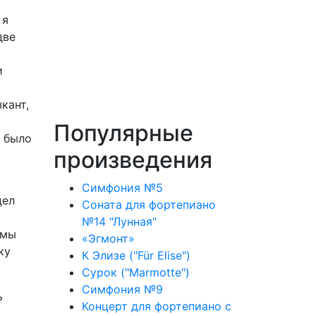
 я
две
и
кант,
Популярные
е было
произведения
Симфония №5
дел
Соната для фортепиано
№14 "Лунная"
 мы
«Эгмонт»
ку
К Элизе ("Für Elise")
Сурок ("Marmotte")
Симфония №9
ь
Концерт для фортепиано с