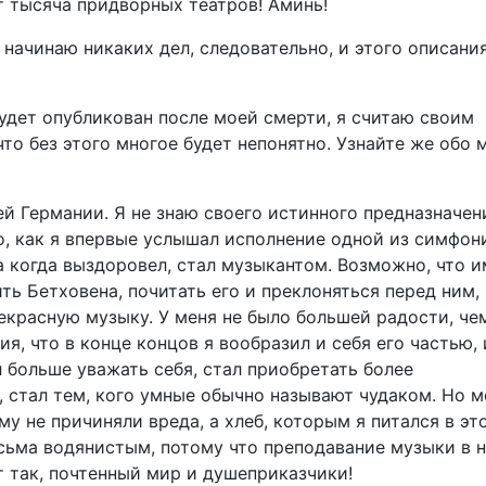
т тысяча придворных театров! Аминь!
начинаю никаких дел, следовательно, и этого описани
будет опубликован после моей смерти, я считаю своим
что без этого многое будет непонятно. Узнайте же обо м
й Германии. Я не знаю своего истинного предназначени
о, как я впервые услышал исполнение одной из симфон
, а когда выздоровел, стал музыкантом. Возможно, что 
ь Бетховена, почитать его и преклоняться перед ним,
рекрасную музыку. У меня не было большей радости, че
ия, что в конце концов я вообразил и себя его частью, 
 больше уважать себя, стал приобретать более
, стал тем, кого умные обычно называют чудаком. Но 
у не причиняли вреда, а хлеб, которым я питался в эт
есьма водянистым, потому что преподавание музыки в 
т так, почтенный мир и душеприказчики!