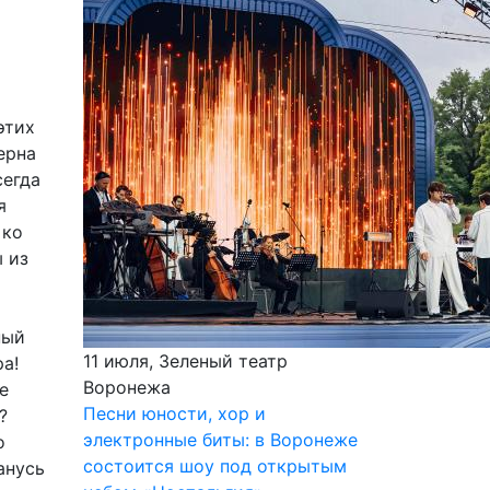
этих
ерна
сегда
я
 ко
ы из
ный
11 июля, Зеленый театр
а!
Воронежа
е
Песни юности, хор и
?
электронные биты: в Воронеже
о
состоится шоу под открытым
анусь