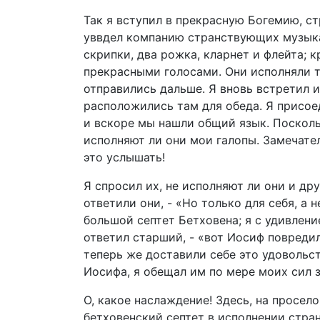
Так я вступил в прекрасную Богемию, ст
уввдел компанию странствующих музыкан
скрипки, два рожка, кларнет и флейта; 
прекрасными голосами. Они исполняли та
отправились дальше. Я вновь встретил 
расположились там для обеда. Я присое
и вскоре мы нашли общий язык. Посколь
исполняют ли они мои галопы. Замечате
это услышать!
Я спросил их, не исполняют ли они и др
ответили они, - «Но только для себя, а 
большой септет Бетховена; я с удивление
ответил старший, - «вот Иосиф повредил
теперь же доставили себе это удовольст
Иосифа, я обещал им по мере моих сил з
О, какое наслаждение! Здесь, на просел
бетховенский септет в исполнении стра