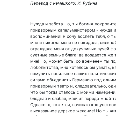
Перевод с немецкого: И. Рубина
Нужда и забота - о, ты богиня-покровит
придворным капельмейстером - нужда и 
воспоминаний! Я хочу воспеть тебя, о т
мне и никогда меня не покидала, сильно
ограждала меня от докучливых лучей фо
суетные земные блага; да воздается же 
мне! Но, может быть, со временем ты по
любопытства, мне хотелось бы узнать, ка
помучить посильнее наших политических
силами объединить Германию под одним
придворный театр и, следовательно, од
Что бы тогда сталось с моими намерени
бледная и слабая, маячит передо мной т
Однако, я, кажется, начинаю кощунствов
высказанное дерзкое желание! Но ты чит