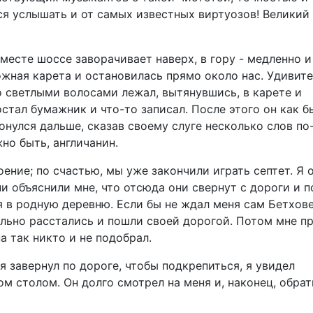
ся услышать и от самых известных виртуозов! Великий
 месте шоссе заворачивает наверх, в гору - медленно и
жная карета и остановилась прямо около нас. Удивит
 светлыми волосами лежал, вытянувшись, в карете и
стал бумажник и что-то записал. После этого он как б
нулся дальше, сказав своему слуге несколько слов по
жно быть, англичанин.
ние; по счастью, мы уже закончили играть септет. Я 
ни объяснили мне, что отсюда они свернут с дороги и 
я в родную деревню. Если бы не ждал меня сам Бетхове
тельно расстались и пошли своей дорогой. Потом мне п
а так никто и не подобрал.
 завернул по дороге, чтобы подкрепиться, я увидел
ом столом. Он долго смотрел на меня и, наконец, обра