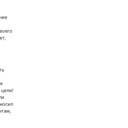
ние
своего
ет,
ть
ся
 цели!
ли
еносил
чтам,