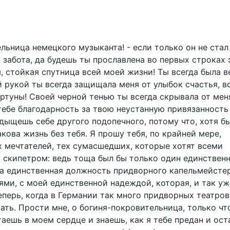
ельница немецкого музыканта! - если только он не стал
забота, да будешь ты прославлена во первых строках 
ы, стойкая спутница всей моей жизни! Ты всегда была в
й рукой ты всегда защищала меня от улыбок счастья, в
ртуны! Своей черной тенью ты всегда скрывала от мен
тебе благодарность за твою неустанную привязанность
дыщешь себе другого подопечного, потому что, хотя б
кова жизнь без тебя. Я прошу тебя, по крайней мере,
 мечтателей, тех сумасшедших, которые хотят всеми
 скипетром: ведь тоща был бы только один единствен
на единственная должность придворного капельмейстер
ями, с моей единственной надеждой, которая, и так уж
еперь, когда в Германии так много придворных театров
ать. Прости мне, о богиня-покровительница, только чт
аешь в моем сердце и знаешь, как я тебе предан и ост