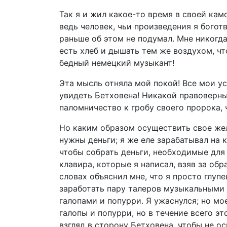
Так я и жил какое-то время в своей кам
ведь человек, чьи произведения я богот
раньше об этом не подумал. Мне никогда
есть хлеб и дышать тем же воздухом, чт
бедный немецкий музыкант!
Эта мысль отняла мой покой! Все мои у
увидеть Бетховена! Никакой правоверн
паломничество к гробу своего пророка, ч
Но каким образом осуществить свое жел
нужны деньги; я же еле зарабатывал на 
чтобы собрать деньги, необходимые для 
клавира, которые я написал, взяв за обр
словах объяснил мне, что я просто глуп
заработать пару талеров музыкальными 
галопами и попурри. Я ужаснулся; но мо
галопы и попурри, но в течение всего э
взгляд в сторону Бетховена, чтобы не ос