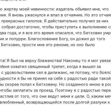
ую жертву моей невинности: издатель объявил мне, что
мя. Я вновь ужаснулся и впал в отчаяние. Но это отчая
о прекрасных галопов. Я действительно получил за них
 я собрал достаточно, чтобы приступить к выполнению 
ва года, и я все это время опасался, что Бетховен умр
и и попурри. Благословение Богу, он дожил до того
 Бетховен, прости мне это реноме, но оно было
та! Я был на верху блаженства! Наконец-то я мог увяза
 Меня охватил священный трепет, когда я вышел за
 с удовольствием сел в дилижанс, не потому, что боял
рудности я бы не принял на себя с радостью ради такой
 бы скорее попал к Бетховену. Но созданного мною в ро
чтобы заплатить за проезд. Поэтому я с радостью пер
стлив от того, что они ведут меня к цели. О, каким ме
 влюбленный, возвращающийся после долгой разлуки к