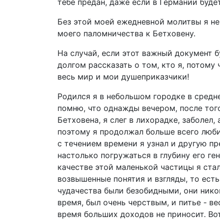
тебе предан, даже если в Германии буде
Без этой моей ежедневной молитвы я не 
моего паломничества к Бетховену.
На случай, если этот важный документ 
долгом рассказать о том, кто я, потому 
весь мир и мои душеприказчики!
Родился я в небольшом городке в средне
помню, что однажды вечером, после тог
Бетховена, я слег в лихорадке, заболел
поэтому я продолжал больше всего любит
с течением времени я узнал и другую п
настолько погружаться в глубину его ген
качестве этой маленькой частицы я стал
возвышенные понятия и взгляды, то есть
чудачества были безобидными, они ником
время, был очень черствым, и питье - в
время больших доходов не приносит. Во