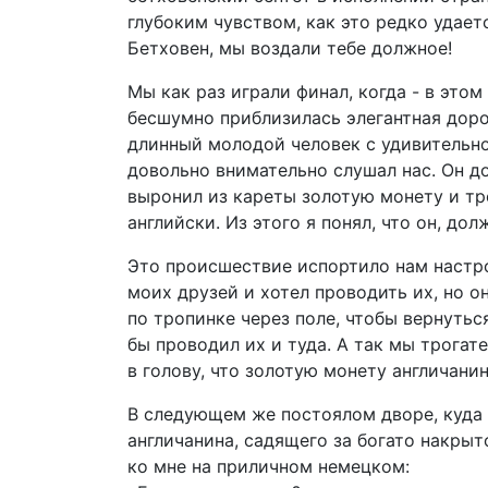
глубоким чувством, как это редко удает
Бетховен, мы воздали тебе должное!
Мы как раз играли финал, когда - в этом
бесшумно приблизилась элегантная доро
длинный молодой человек с удивительно
довольно внимательно слушал нас. Он до
выронил из кареты золотую монету и тро
английски. Из этого я понял, что он, дол
Это происшествие испортило нам настрое
моих друзей и хотел проводить их, но о
по тропинке через поле, чтобы вернутьс
бы проводил их и туда. А так мы трога
в голову, что золотую монету англичанин
В следующем же постоялом дворе, куда я
англичанина, садящего за богато накрыт
ко мне на приличном немецком: