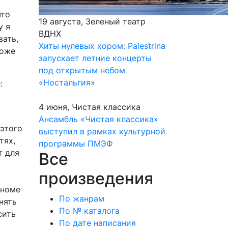
что
19 августа, Зеленый театр
у я
ВДНХ
вать,
Хиты нулевых хором: Palestrina
тоже
запускает летние концерты
под открытым небом
«Ностальгия»
:
4 июня, Чистая классика
Ансамбль «Чистая классика»
 этого
выступил в рамках культурной
тях,
программы ПМЭФ
т для
Все
произведения
еноме
По жанрам
нять
По № каталога
сить
По дате написания