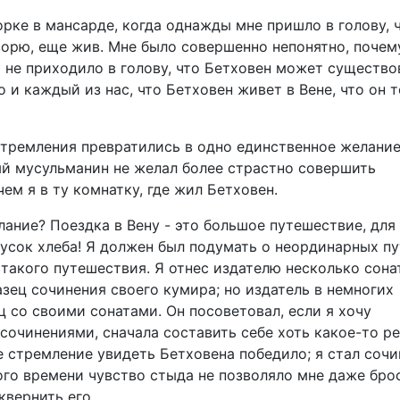
орке в мансарде, когда однажды мне пришло в голову, 
ворю, еще жив. Мне было совершенно непонятно, почем
 не приходило в голову, что Бетховен может существо
о и каждый из нас, что Бетховен живет в Вене, что он 
стремления превратились в одно единственное желание
ый мусульманин не желал более страстно совершить
ем я в ту комнатку, где жил Бетховен.
ание? Поездка в Вену - это большое путешествие, для
кусок хлеба! Я должен был подумать о неординарных пу
такого путешествия. Я отнес издателю несколько сона
азец сочинения своего кумира; но издатель в немногих
ец со своими сонатами. Он посоветовал, если я хочу
сочинениями, сначала составить себе хоть какое-то р
е стремление увидеть Бетховена победило; я стал сочи
того времени чувство стыда не позволяло мне даже бро
квернить его.