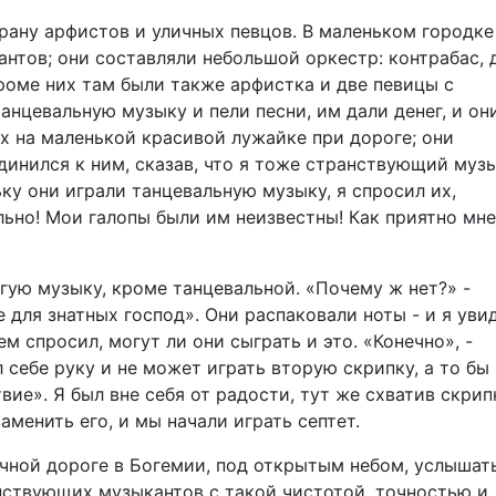
рану арфистов и уличных певцов. В маленьком городке
тов; они составляли небольшой оркестр: контрабас, 
кроме них там были также арфистка и две певицы с
нцевальную музыку и пели песни, им дали денег, и он
их на маленькой красивой лужайке при дороге; они
динился к ним, сказав, что я тоже странствующий музы
ку они играли танцевальную музыку, я спросил их,
льно! Мои галопы были им неизвестны! Как приятно мн
угую музыку, кроме танцевальной. «Почему ж нет?» -
не для знатных господ». Они распаковали ноты - и я уви
м спросил, могут ли они сыграть и это. «Конечно», -
 себе руку и не может играть вторую скрипку, а то бы
вие». Я был вне себя от радости, тут же схватив скрип
аменить его, и мы начали играть септет.
очной дороге в Богемии, под открытым небом, услышат
нствующих музыкантов с такой чистотой, точностью и