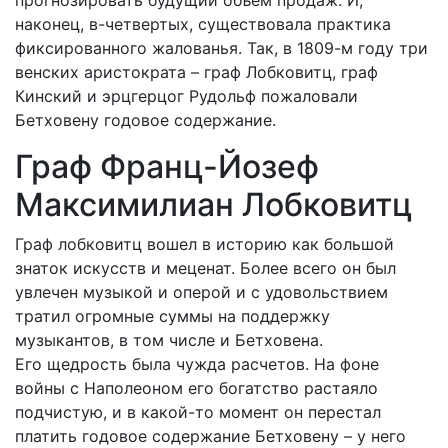
прогнозировать будущий объем продаж. И,
наконец, в-четвертых, существовала практика
фиксированного жалованья. Так, в 1809-м году три
венских аристократа – граф Лобковитц, граф
Кинский и эрцгерцог Рудольф пожаловали
Бетховену годовое содержание.
Граф Франц-Йозеф
Максимилиан Лобковитц
Граф лобковитц вошел в историю как большой
знаток искусств и меценат. Более всего он был
увлечен музыкой и оперой и с удовольствием
тратил огромные суммы на поддержку
музыкантов, в том числе и Бетховена.
Его щедрость была чужда расчетов. На фоне
войны с Наполеоном его богатство растаяло
подчистую, и в какой-то момент он перестал
платить годовое содержание Бетховену – у него