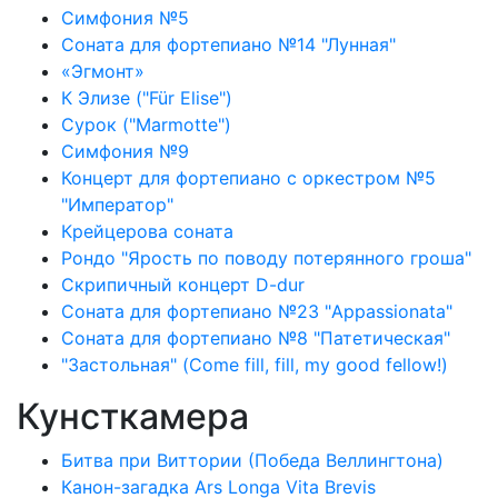
Симфония №5
Соната для фортепиано №14 "Лунная"
«Эгмонт»
К Элизе ("Für Elise")
Сурок ("Marmotte")
Симфония №9
Концерт для фортепиано с оркестром №5
"Император"
Крейцерова соната
Рондо "Ярость по поводу потерянного гроша"
Скрипичный концерт D-dur
Соната для фортепиано №23 "Appassionata"
Соната для фортепиано №8 "Патетическая"
"Застольная" (Come fill, fill, my good fellow!)
Кунсткамера
Битва при Виттории (Победа Веллингтона)
Канон-загадка Ars Longa Vita Brevis