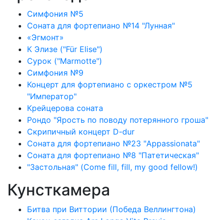
Симфония №5
Соната для фортепиано №14 "Лунная"
«Эгмонт»
К Элизе ("Für Elise")
Сурок ("Marmotte")
Симфония №9
Концерт для фортепиано с оркестром №5
"Император"
Крейцерова соната
Рондо "Ярость по поводу потерянного гроша"
Скрипичный концерт D-dur
Соната для фортепиано №23 "Appassionata"
Соната для фортепиано №8 "Патетическая"
"Застольная" (Come fill, fill, my good fellow!)
Кунсткамера
Битва при Виттории (Победа Веллингтона)