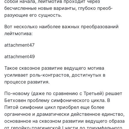
собой начала, лейтмотив проходит через
бесчисленные новые варианты, глубоко преоб­
разующие его сущность.
Вот несколько наиболее важных преобразований
лейтмо­тива:
attachment47
attachment49
Такое сквозное развитие ведущего мотива
усиливает роль-контрастов, достигнутых в
процессе развития.
По-новому (даже по сравнению с Третьей) решает
Бет­ховен проблему симфонического цикла. В
Пятой симфонии цикл приобрел еще более
органичное и драматически дейст­венное единство,
основанное на сквозном развитии ведущего образа
от геройко-трагической I части до триумфального