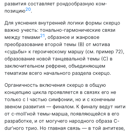
развития составляет рондообразную ком­
20
позицию
.
Для уяснения внутренней логики формы скерцо
важно учесть: тонально-гармонические связи
21
между темами
, об­разное и жанровое
преобразование второй темы (В) от мо­тива
«судьбы» к героическому маршу (см. пример 72),
обра­зование новой танцевальной темы (С) в
заключительном рефрене, объединяющем
тематизм всего начального раздела скерцо.
Органичность включения скерцо в общую
концепцию цик­ла проявляется в связях его не
только с I частью симфонии, но и с конечным
звеном развития — финалом. К финалу ве­дут нити
от с-moll'ной темы-марша, появляющейся в его
раз­работке, и от могучего народного образа C-
dur'ного трио. Но главная связь — в той антитезе,