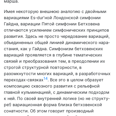
марша.
Имея некоторую внешнюю аналогию с двойными
вариаци­ями Es-dur'ной Лондонской симфонии
Гайдна, вариации Пя­той симфонии Бетховена
отличаются усилением симфониче­ских принципов
развития. Здесь не просто чередование ва­риаций,
объединенных общей линией динамического нара­
стания, как у Гайдна. Симфонизм бетховенских
вариаций про­является в глубине тематических
связей и преобразования тем, в преодолении их
строгой структурной повторности, в
разомкнутости многих вариаций, в разработочных
14
переходах-связках
. Все это в целом образует
композицию сквозного развития с рельефной
главной кульминацией, с динамическим подходом
к ней. По своей внутренней логике (но не структу­
ре!) вариационная форма близка бетховенской
сонатности. Об этом говорит производный