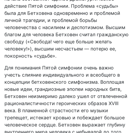
действие Пятой симфонии. Проблема «судьбы»
была для Бетховена одновременно и проблемой
личной трагедии, и проблемой борьбы
человечества с насили­ем и деспотизмом. Высшим
благом для человека Бетховен считал гражданскую
свободу («Свобода! чего еще больше желать
человеку!»), высшим несчастьем — потерю ее,
покор­ность «судьбе».
Для понимания Пятой симфонии очень важно
учесть слияние индивидуального и всеобщего в
концепции бетховен­ского симфонизма. Воплощая
новые идеи, грандиозные эпо­пеи народных битв,
Бетховен неизмеримо далеко ушел от отвлеченной
рационалистичности героических образов XVIII
века. В пламенной страстности его музыки
трепещет, истекает кровью и побеждает большое
человеческое сердце. Бетховен выражает глубину
внутреннего мира человека с не­бывалой до того