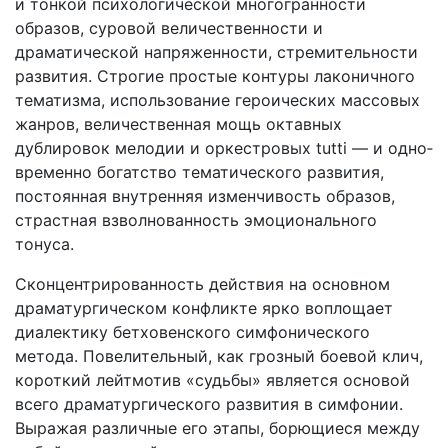
и тонкой психологиче­ской многогранности
образов, суровой величественности и
драматической напряженности, стремительности
развития. Строгие простые контуры лаконичного
тематизма, использо­вание героических массовых
жанров, величественная мощь октавных
дублировок мелодии и оркестровых tutti — и одно­
временно богатство тематического развития,
постоянная вну­тренняя изменчивость образов,
страстная взволнованность эмоционального
тонуса.
Сконцентрированность действия на основном
драматурги­ческом конфликте ярко воплощает
диалектику бетховенского симфонического
метода. Повелительный, как грозный боевой клич,
короткий лейтмотив «судьбы» является основой
всего драматургического развития в симфонии.
Выражая различ­ные его этапы, борющиеся между