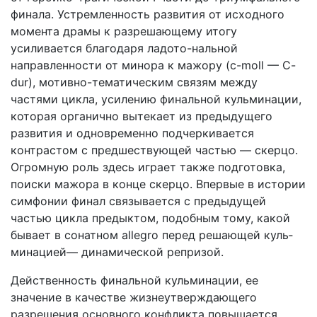
финала. Устремленность развития от исходного
момента дра­мы к разрешающему итогу
усиливается благодаря ладото-нальной
направленности от минора к мажору (c-moll — C-
dur), мотивно-тематическим связям между
частями цикла, усилению финальной кульминации,
которая органично выте­кает из предыдущего
развития и одновременно подчерки­вается
контрастом с предшествующей частью — скерцо.
Ог­ромную роль здесь играет также подготовка,
поиски мажора в конце скерцо. Впервые в истории
симфонии финал связы­вается с предыдущей
частью цикла предыктом, подобным тому, какой
бывает в сонатном allegro перед решающей куль­
минацией— динамической репризой.
Действенность финальной кульминации, ее
значение в ка­честве жизнеутверждающего
разрешения основного конфлик­та повышается