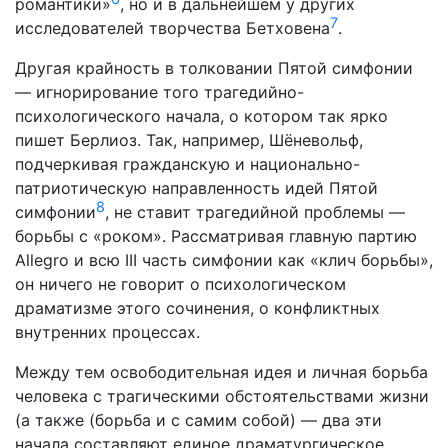
романтики»
, но и в дальнейшем у других
7
исследователей творчества Бетховена
.
Другая крайность в толковании Пятой симфонии
— игно­рирование того трагедийно-
психологического начала, о кото­ром так ярко
пишет Берлиоз. Так, например, Шёневольф,
подчеркивая гражданскую и национально-
патриотическую направленность идей Пятой
8
симфонии
, не ставит трагедий­ной проблемы —
борьбы с «роком». Рассматривая главную партию
Allegro и всю III часть симфонии как «клич борьбы»,
он ничего не говорит о психологическом
драматизме этого сочинения, о конфликтных
внутренних процессах.
Между тем освободительная идея и личная борьба
чело­века с трагическими обстоятельствами жизни
(а также (борь­ба и с самим собой) — два эти
начала составляют единое драматургическое