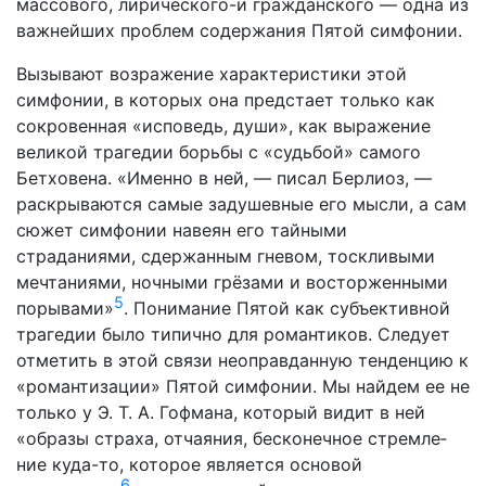
массового, лирического-и гражданского — одна из
важнейших проблем содержания Пятой симфонии.
Вызывают возражение характеристики этой
симфонии, в которых она предстает только как
сокровенная «исповедь, души», как выражение
великой трагедии борьбы с «судьбой» самого
Бетховена. «Именно в ней, — писал Берлиоз, —
рас­крываются самые задушевные его мысли, а сам
сюжет сим­фонии навеян его тайными
страданиями, сдержанным гневом, тоскливыми
мечтаниями, ночными грёзами и восторженными
5
порывами»
. Понимание Пятой как субъективной
трагедии было типично для романтиков. Следует
отметить в этой связи неоправданную тенденцию к
«романтизации» Пятой симфо­нии. Мы найдем ее не
только у Э. Т. А. Гофмана, который видит в ней
«образы страха, отчаяния, бесконечное стремле­
ние куда-то, которое является основой
6