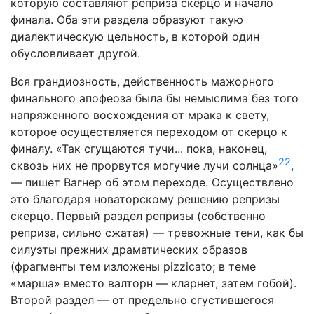
которую составляют ре­приза скерцо и начало
финала. Оба эти раздела образуют такую
диалектическую цельность, в которой один
обуслов­ливает другой.
Вся грандиозность, действенность мажорного
финального апофеоза была бы немыслима без того
напряженного восхож­дения от мрака к свету,
которое осуществляется переходом от скерцо к
финалу. «Так сгущаются тучи... пока, наконец,
22
сквозь них не прорвутся могучие лучи солнца»
,
— пишет Вагнер об этом переходе. Осуществлено
это благодаря нова­торскому решению репризы
скерцо. Первый раздел репризы (собственно
реприза, сильно сжатая) — тревожные тени, как бы
силуэты прежних драматических образов
(фрагменты тем изложены pizzicato; в теме
«марша» вместо валторн — клар­нет, затем гобой).
Второй раздел — от предельно сгустивше­гося