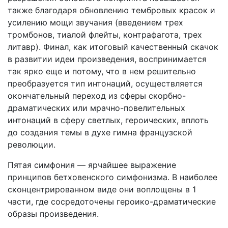
также благодаря обновлению тембровых кра­сок и
усилению мощи звучания (введением трех
тромбонов, тиалой флейты, контрафагота, трех
литавр). Финал, как итого­вый качественный скачок
в развитии идеи произведения, вос­принимается
так ярко еще и потому, что в нем решительно
преобразуется тип интонаций, осуществляется
окончательный переход из сферы скорбно-
драматических или мрачно-пове­лительных
интонаций в сферу светлых, героических, вплоть
до создания темы в духе гимна французской
революции.
Пятая симфония — ярчайшее выражение
принципов бет­ховенского симфонизма. В наиболее
сконцентрированном виде они воплощены в 1
части, где сосредоточены героико-драматические
образы произведения.