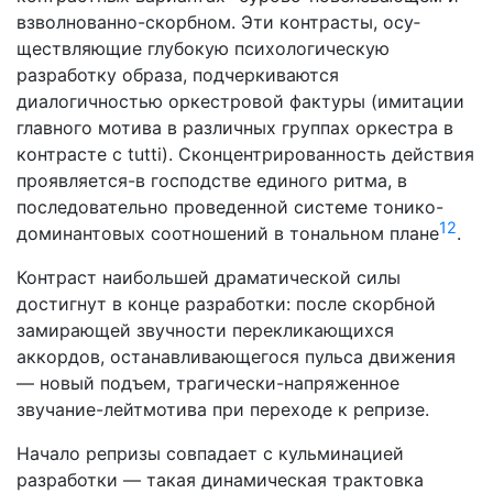
взволнованно-скорбном. Эти контрасты, осу­
ществляющие глубокую психологическую
разработку образа, подчеркиваются
диалогичностью оркестровой фактуры (ими­тации
главного мотива в различных группах оркестра в
конт­расте с tutti). Сконцентрированность действия
проявляется-в господстве единого ритма, в
последовательно проведенной системе тонико-
12
доминантовых соотношений в тональном плане
.
Контраст наибольшей драматической силы
достигнут в конце разработки: после скорбной
замирающей звучности перекликающихся
аккордов, останавливающегося пульса дви­жения
— новый подъем, трагически-напряженное
звучание-лейтмотива при переходе к репризе.
Начало репризы совпадает с кульминацией
разработки — такая динамическая трактовка