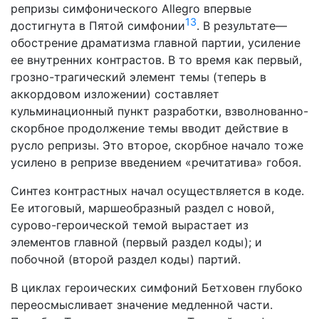
репризы симфонического Al­legro впервые
13
достигнута в Пятой симфонии
. В результа­те—
обострение драматизма главной партии, усиление
ее внутренних контрастов. В то время как первый,
грозно-траги­ческий элемент темы (теперь в
аккордовом изложении) со­ставляет
кульминационный пункт разработки, взволнованно-
скорбное продолжение темы вводит действие в
русло репри­зы. Это второе, скорбное начало тоже
усилено в репризе введением «речитатива» гобоя.
Синтез контрастных начал осуществляется в коде.
Ее ито­говый, маршеобразный раздел с новой,
сурово-героической темой вырастает из
элементов главной (первый раздел коды); и
побочной (второй раздел коды) партий.
В циклах героических симфоний Бетховен глубоко
переос­мысливает значение медленной части.