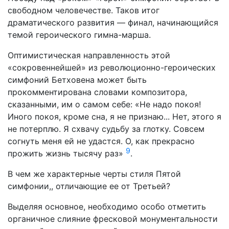
свободном человечестве. Таков итог
драматического развития — финал, начинающийся
темой героического гимна-марша.
Оптимистическая направленность этой
«сокровеннейшей» из революционно-героических
симфоний Бетховена может быть
прокомментирована словами композитора,
сказанными, им о самом себе: «Не надо покоя!
Иного покоя, кроме сна, я не признаю... Нет, этого я
не потерплю. Я схвачу судьбу за глотку. Совсем
согнуть меня ей не удастся. О, как пре­красно
9
прожить жизнь тысячу раз»
.
В чем же характерные черты стиля Пятой
симфонии,, от­личающие ее от Третьей?
Выделяя основное, необходимо особо отметить
органичное слияние фресковой монументальности