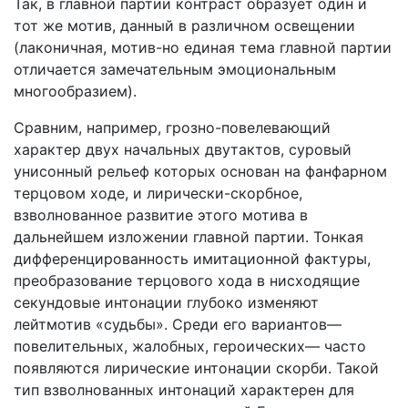
Так, в главной партии контраст образует один и
тот же мотив, данный в различном освещении
(лаконичная, мотив-но единая тема главной партии
отличается замечательным эмоциональным
многообразием).
Сравним, например, грозно-повелевающий
характер двух начальных двутактов, суровый
унисонный рельеф которых ос­нован на фанфарном
терцовом ходе, и лирически-скорбное,
взволнованное развитие этого мотива в
дальнейшем изложе­нии главной партии. Тонкая
дифференцированность имитаци­онной фактуры,
преобразование терцового хода в нисходящие
секундовые интонации глубоко изменяют
лейтмотив «судь­бы». Среди его вариантов—
повелительных, жалобных, герои­ческих— часто
появляются лирические интонации скорби. Та­кой
тип взволнованных интонаций характерен для