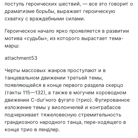
поступь героических шествий, — все это говорит о
дра­матизме борьбы, выражает героическую
схватку с враждеб­ными силами.
Героическое начало ярко проявляется в развитии
мотива «судьбы», из которого вырастает тема-
марш:
attachment53
Черты массовых жанров проступают и в
танцевальном движении третьей темы,
появляющейся в конце первого раз­дела скерцо
(такты 115—132), а также в могучем хороводном
движении C-dur'нoro фугато (трио). Фугированное
изложение темы у виолончелей и контрабасов
подчеркивает тяжеловесную стремительность
грандиозного народного танца, пере-ходящего в
конце трио в лендлер.