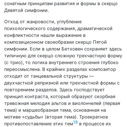
сонатным принципам развития и формы в скерцо
Девятой симфонии.
Отход от жанровости, углубление
психологического содер­жания, драматической
конфликтности нашли выражение в
композиционном своеобразии скерцо Пятой
симфонии. Если в целом Бетховен сохраняет здесь
типичную для скерцо слож­ную трехчастную форму
(с трио), то логика внутреннего строения глубоко
переосмыслена. В крайних разделах композитор
отходит от танцевальной структуры —
двухчастной репризной или трехчастной формы с
повторением разделов. Здесь господствует
принцип контраста, который образуют скорбная
тревожная мелодия альтов и виолончелей (первая
тема) и маршеобразная тема, основанная на
мотиве «судь­бы» (вторая тема). Троекратное
19
противопоставление этих тем
в процессе их