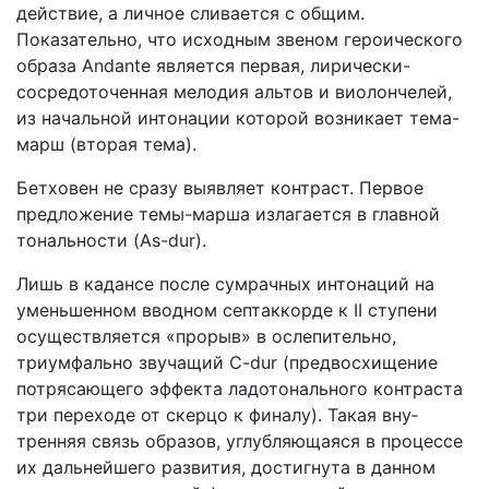
действие, а личное сливается с общим.
Показательно, что исходным звеном героического
об­раза Andante является первая, лирически-
сосредоточенная мелодия альтов и виолончелей,
из начальной интонации ко­торой возникает тема-
марш (вторая тема).
Бетховен не сразу выявляет контраст. Первое
предложе­ние темы-марша излагается в главной
тональности (As-dur).
Лишь в кадансе после сумрачных интонаций на
умень­шенном вводном септаккорде к II ступени
осуществляется «прорыв» в ослепительно,
триумфально звучащий C-dur (предвосхищение
потрясающего эффекта ладотонального контраста
три переходе от скерцо к финалу). Такая вну­
тренняя связь образов, углубляющаяся в процессе
их даль­нейшего развития, достигнута в данном