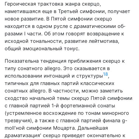
Героическая трактовка жанра скерцо,
наметившаяся еще в Третьей симфонии, получает
новое развитие. В Пятой сим­фонии скерцо
находится в одном русле с драматическими об­
разами I части. Об этом говорят возвращение к
исходной тональности, развитие лейтмотива,
общий эмоциональный то­нус.
Показательна тенденция приближения скерцо к
типу со­натного allegro. Это сказывается в
18
использовании интонаций и структуры
,
типичных для главных партий классических
сонатных allegro. В частности, можно заметить
сходство на­чальной темы скерцо Пятой симфонии
с главной партией 1-й фортепианной сонаты
(устремленное восхождение по то­нам минорного
трезвучия), а также с главной партией финала g-
moll'ной симфонии Моцарта. Дальнейшая
драматизация' скерцо приведет окончательно к