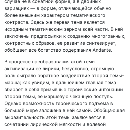
случае не в сонатной форме, а в двойных
вариациях — в форме, отличающейся обычно
более внешним характером тематического
контраста. Здесь же первая тема является
исходным тематическим зер­ном всей части. В ней
заключены предпосылки к созданию многогранных,
контрастных образов, ее развитие синтезирует,
обобщает все богатство содержания Andante.
В процессе преобразования этой темы,
активизации ее ли­рики, безусловно, огромную
роль сыграло обратное воздейст­вие второй темы-
марша; как увидим, в дальнейшем главная тема
вбирает в себя призывные героические интонации
второй темы, ее маршевую чеканную поступь.
Однако возможность героического подъема в
большой мере заложена в ней са­мой. Обобщающая
выразительность этой темы заключается в
сочетании лирической мягкости и волевой