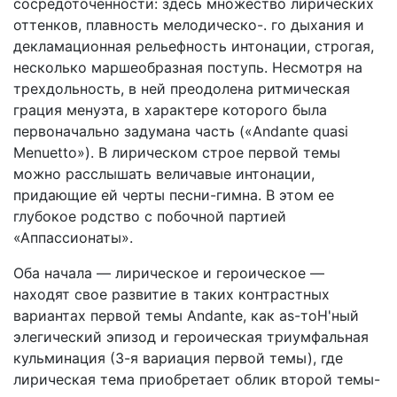
сосредоточенности: здесь множество лирических
оттенков, плавность мелодическо-. го дыхания и
декламационная рельефность интонации, стро­гая,
несколько маршеобразная поступь. Несмотря на
трех­дольность, в ней преодолена ритмическая
грация менуэта, в характере которого была
первоначально задумана часть («Andante quasi
Menuetto»). В лирическом строе первой темы
можно расслышать величавые интонации,
придающие ей чер­ты песни-гимна. В этом ее
глубокое родство с побочной пар­тией
«Аппассионаты».
Оба начала — лирическое и героическое —
находят свое развитие в таких контрастных
вариантах первой темы Andan­te, как as-тоН'ный
элегический эпизод и героическая триум­фальная
кульминация (3-я вариация первой темы), где
лири­ческая тема приобретает облик второй темы-