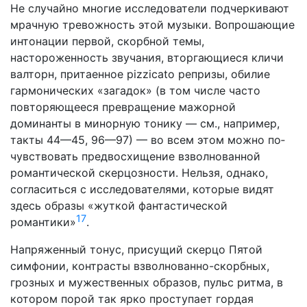
Не случайно многие исследователи подчеркивают
мрачную тревожность этой музыки. Вопрошающие
интонации первой, скорбной темы,
настороженность звучания, вторгающиеся кличи
валторн, притаенное pizzicato репризы, обилие
гармо­нических «загадок» (в том числе часто
повторяющееся пре­вращение мажорной
доминанты в минорную тонику — см., например,
такты 44—45, 96—97) — во всем этом можно по­
чувствовать предвосхищение взволнованной
романтической скерцозности. Нельзя, однако,
согласиться с исследователями, которые видят
здесь образы «жуткой фантастической
17
романтики»
.
Напряженный тонус, присущий скерцо Пятой
симфонии, контрасты взволнованно-скорбных,
грозных и мужественных образов, пульс ритма, в
котором порой так ярко проступает гордая