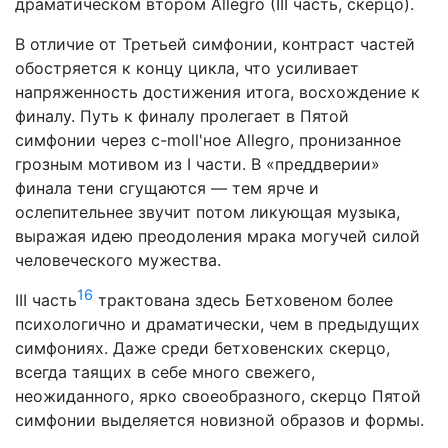
драма­тическом втором Allegro (III часть, скерцо).
В отличие от Третьей симфонии, контраст частей
обост­ряется к концу цикла, что усиливает
напряженность до­стижения итога, восхождение к
финалу. Путь к финалу про­легает в Пятой
симфонии через с-moll'ное Allegro, пронизан­ное
грозным мотивом из I части. В «преддверии»
финала те­ни сгущаются — тем ярче и
ослепительнее звучит потом ликующая музыка,
выражая идею преодоления мрака могу­чей силой
человеческого мужества.
16
III часть
трактована здесь Бетховеном более
психоло­гично и драматически, чем в предыдущих
симфониях. Даже среди бетховенских скерцо,
всегда таящих в себе много све­жего,
неожиданного, ярко своеобразного, скерцо Пятой
сим­фонии выделяется новизной образов и формы.