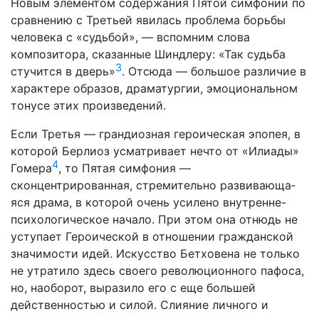
Новым элементом содержания Пятой симфонии по
срав­нению с Третьей явилась проблема борьбы
человека с «судь­бой», — вспомним слова
композитора, сказанные Шиндлеру: «Так судьба
3
стучится в дверь»
. Отсюда — большое различие в
характере образов, драматургии, эмоциональном
тонусе этих произведений.
Если Третья — грандиозная героическая эпопея, в
которой Берлиоз усматривает нечто от «Илиады»
4
Гомера
, то Пятая симфония —
сконцентрированная, стремительно развивающа­
яся драма, в которой очень усилено внутренне-
психологиче­ское начало. При этом она отнюдь не
уступает Героической в отношении гражданской
значимости идей. Искусство Бетхо­вена не только
не утратило здесь своего революционного па­фоса,
но, наоборот, выразило его с еще большей
действен­ностью и силой. Слияние личного и