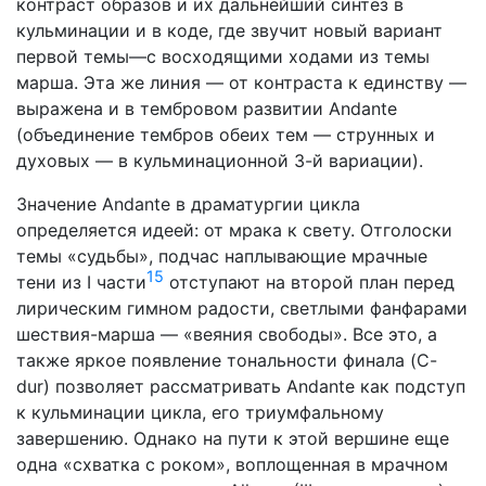
контраст образов и их даль­нейший синтез в
кульминации и в коде, где звучит новый ва­риант
первой темы—с восходящими ходами из темы
марша. Эта же линия — от контраста к единству —
выражена и в тем­бровом развитии Andante
(объединение тембров обеих тем — струнных и
духовых — в кульминационной 3-й вариации).
Значение Andante в драматургии цикла
определяется иде­ей: от мрака к свету. Отголоски
темы «судьбы», подчас на­плывающие мрачные
15
тени из I части
отступают на второй план перед
лирическим гимном радости, светлыми фанфара­ми
шествия-марша — «веяния свободы». Все это, а
также яр­кое появление тональности финала (C-
dur) позволяет рассма­тривать Andante как подступ
к кульминации цикла, его три­умфальному
завершению. Однако на пути к этой вершине еще
одна «схватка с роком», воплощенная в мрачном