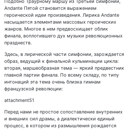
Подобно Траурному маршу из Третьей симфонии,
Andante Пятой становится вы­ражением
героической идеи произведения. Лирика Andante
насыщается элементами массовых героических
жанров. Мно­гое в нем предвосхищает облик
финала, воплотившего дух музыки революционных
празднеств.
Здесь, в лирической части симфонии, зарождается
образ, ведущий к финальной кульминации цикла:
вторая, маршеобразная тема — яркий предвестник
главной партии финала. По всему складу, по типу
интонаций эта тема очень близка гимнам
французской революции:
attachment51
Перед нами не простое сопоставление внутренних
и внеш­них сил драмы, а диалектически единый
процесс, в котором из размышления рождается