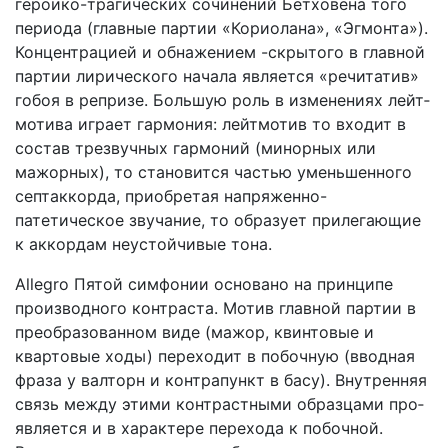
героико-трагических сочинений Бетховена того
периода (главные пар­тии «Кориолана», «Эгмонта»).
Концентрацией и обнажением -скрытого в главной
партии лирического начала является «ре­читатив»
гобоя в репризе. Большую роль в изменениях лейт­
мотива играет гармония: лейтмотив то входит в
состав тре­звучных гармоний (минорных или
мажорных), то становится частью уменьшенного
септаккорда, приобретая напряженно-
патетическое звучание, то образует прилегающие
к аккор­дам неустойчивые тона.
Allegro Пятой симфонии основано на принципе
произ­водного контраста. Мотив главной партии в
преобразованном виде (мажор, квинтовые и
квартовые ходы) переходит в по­бочную (вводная
фраза у валторн и контрапункт в басу). Внутренняя
связь между этими контрастными образцами про­
является и в характере перехода к побочной.