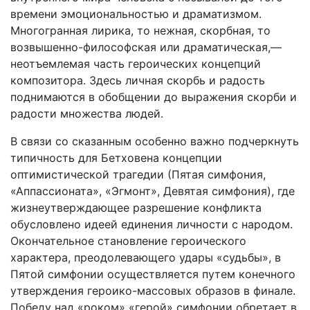
времени эмоциональностью и драматизмом.
Многогранная лирика, то нежная, скорбная, то
возвышенно-философская или драматическая,—
неотъемлемая часть герои­ческих концепций
композитора. Здесь личная скорбь и ра­дость
поднимаются в обобщении до выражения скорби и
ра­дости множества людей.
В связи со сказанным особенно важно подчеркнуть
типич­ность для Бетховена концепции
оптимистической трагедии (Пятая симфония,
«Аппассионата», «Эгмонт», Девятая сим­фония), где
жизнеутверждающее разрешение конфликта
обусловлено идеей единения личности с народом.
Окончатель­ное становление героического
характера, преодолевающего удары «судьбы», в
Пятой симфонии осуществляется путем ко­нечного
утверждения героико-массовых образов в финале.
Победу над «роком» «герой» симфонии обретает в