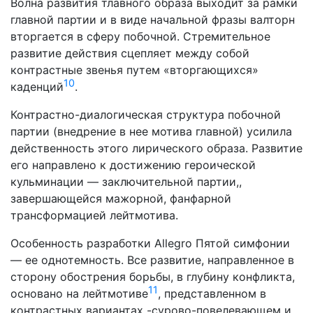
Волна развития тлавного образа выходит за рамки
главной партии и в виде начальной фразы валторн
вторгается в сферу побочной. Стре­мительное
развитие действия сцепляет между собой
контраст­ные звенья путем «вторгающихся»
10
каденций
.
Контрастно-диалогическая структура побочной
партии (внедрение в нее мотива главной) усилила
действенность этого лирического образа. Развитие
его направлено к дости­жению героической
кульминации — заключительной партии,,
завершающейся мажорной, фанфарной
трансформацией лейт­мотива.
Особенность разработки Allegro Пятой симфонии
— ее однотемность. Все развитие, направленное в
сторону обостре­ния борьбы, в глубину конфликта,
11
основано на лейтмо­тиве
, представленном в
контрастных вариантах -сурово-повелевающем и