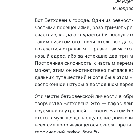
Он идет
В непре
Вот Бетховен в городе. Один из ревност
частыми посещениями, раза три-четыре 
счастлив, когда это удается) и послуша
таким визитом этот почитатель всегда 
показаться странным — разве так часто
новый адрес, ибо за истекшие два-три м
Постоянная склонность к частым перем
может, этим он инстинктивно пытался в
дальних путешествий и хотя бы в этом 
беспокойной натуры в постоянном пере
Эти черты бетховенской личности в об
творчества Бетховена. Это — пафос дви
неуемной внутренней тревоги. В этом Бе
этого в музыке: дать ощущение движения
всех сил прорывающегося сквозь препятс
героический пафос борьбы.