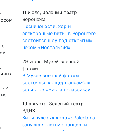
11 июля, Зеленый театр
о
Воронежа
фосом
Песни юности, хор и
электронные биты: в Воронеже
состоится шоу под открытым
 с
небом «Ностальгия»
вой
29 июня, Музей военной
,
формы
чивых
В Музее военной формы
состоялся концерт ансамбля
ть и
солистов «Чистая классика»
 во
19 августа, Зеленый театр
ВДНХ
Хиты нулевых хором: Palestrina
запускает летние концерты
и