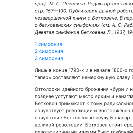
проф. М. С. Пекелиса. Редактор-составит
стр. 157—190. Публикация данной работы
незавершенной книги о Бетховене. В пер
о бетховенских симфониях (см. А. С. Ра
Девятая симфония Бетховена Л., 1937, 194
1 симфония
2 симфония
3 симфония
Лишь в конце 1790-х и в начале 1800-х 
теперь составляют немеркнущую славу 
Отголоски идейного брожения «бури и н
позднее уступают место ярким и неизг
Бетховен примыкает к тому радикально
сочувствует революции и восторженно 
сочувствие Бетховена консулу Бонапарт
великой революции. Бетховен стоит сред
революционными идеями было глубочай