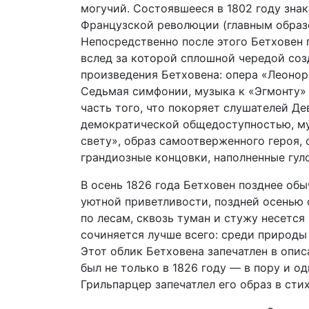
могучий. Состоявшееся в 1802 году зна
Французской революции (главным образ
Непосредственно после этого Бетховен 
вслед за которой сплошной чередой со
произведения Бетховена: опера «Леонор
Седьмая симфонии, музыка к «Эгмонту» 
часть того, что покоряет слушателей Д
демократической общедоступностью, му
свету», образ самоотверженного героя,
грандиозные концовки, наполненные гу
В осень 1826 года Бетховен позднее об
уютной приветливости, поздней осенью
по лесам, сквозь туман и стужу несется
сочиняется лучше всего: среди природы 
Этот облик Бетховена запечатлен в опи
был не только в 1826 году — в пору и о
Грильпарцер запечатлел его образ в стих