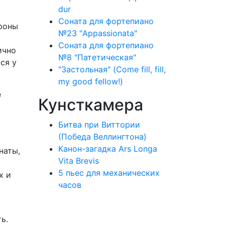
dur
Соната для фортепиано
ороны
№23 "Appassionata"
Соната для фортепиано
ично
№8 "Патетическая"
ся у
"Застольная" (Come fill, fill,
my good fellow!)
е
Кунсткамера
Битва при Виттории
(Победа Веллингтона)
Канон-загадка Ars Longa
наты,
Vita Brevis
5 пьес для механических
х и
часов
ь.