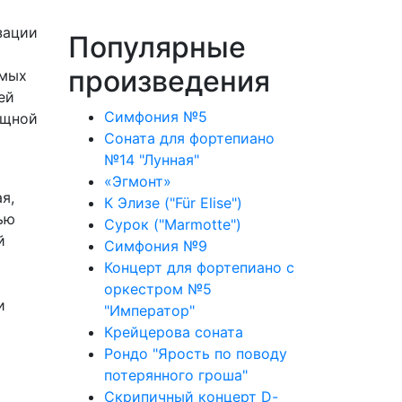
зации
Популярные
произведения
амых
ей
Симфония №5
ящной
Соната для фортепиано
№14 "Лунная"
«Эгмонт»
я,
К Элизе ("Für Elise")
ью
Сурок ("Marmotte")
й
Симфония №9
Концерт для фортепиано с
оркестром №5
и
"Император"
Крейцерова соната
Рондо "Ярость по поводу
потерянного гроша"
Скрипичный концерт D-