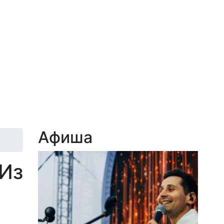
Афиша
«Из