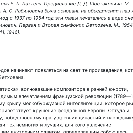
ель Е. Л. Даттель. Предисловие Д. Д. Шостаковича. М., 
 А. С. Рабиновича была основана на объединении глав 
иод с 1937 по 1954 год эти главы печатались в виде оч
бинович. Первая и Вторая симфонии Бетховена. М., 1954
1, 1946).
годов начинают появляться на свет те произведения, ко
Бетховена.
атиска», волновавшие композитора в ранней юности,
ладимым впечатлениям французской революции (1789—1
му крылу мелкобуржуазной интеллигенции, которое рь
приветствует крушение феодальной Европы. Оттуда и
у, победоносному врагу древних династий и наследник
и тех немногих и лучших, для кого увлечение
шим внутренним сдвигом, определившим собою весь