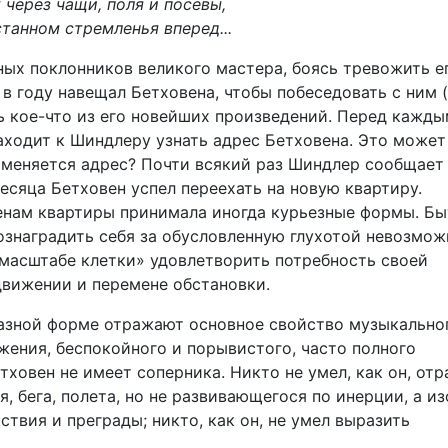
 через чащи, поля и посевы,
станном стремленья вперед...
ных поклонников великого мастера, боясь тревожить е
в году навещал Бетховена, чтобы побеседовать с ним 
ть кое-что из его новейших произведений. Перед кажд
заходит к Шиндлеру узнать адрес Бетховена. Это может
 меняется адрес? Почти всякий раз Шиндлер сообщает
есяца Бетховен успел переехать на новую квартиру.
енам квартиры принимала иногда курьезные формы. Бы
ознаградить себя за обусловленную глухотой невозмож
«масштабе клетки» удовлетворить потребность своей
движении и перемене обстановки.
разной форме отражают основное свойство музыкально
жения, беспокойного и порывистого, часто полного
тховен не имеет соперника. Никто не умел, как он, отр
, бега, полета, но не развивающегося по инерции, а из
твия и преграды; никто, как он, не умел выразить