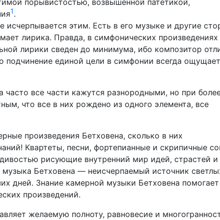
отимой порывистостью, возвышенной патетикой,
1
ния
.
е исчерпывается этим. Есть в его музыке и другие ст
мает лирика. Правда, в симфонических произведениях
ьной лирики сведен до минимума, ибо композитор отл
о подчинение единой цели в симфонии всегда ощущает
а часто все части кажутся разнородными, но при боле
ым, что все в них рождено из одного элемента, все
рные произведения Бетховена, сколько в них
ний! Квартеты, песни, фортепианные и скрипичные со
вдивостью рисующие внутренний мир идей, страстей и
я музыка Бетховена — неисчерпаемый источник светлы
ших дней. Знание камерной музыки Бетховена помогает
еских произведений.
авляет желаемую полноту, равновесие и многогранност