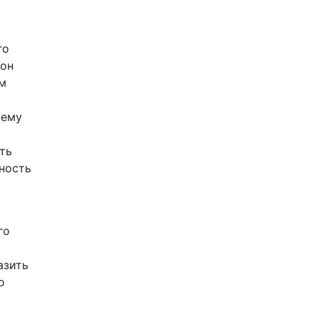
го
(он
ым
 ему
ть
ность
го
азить
о