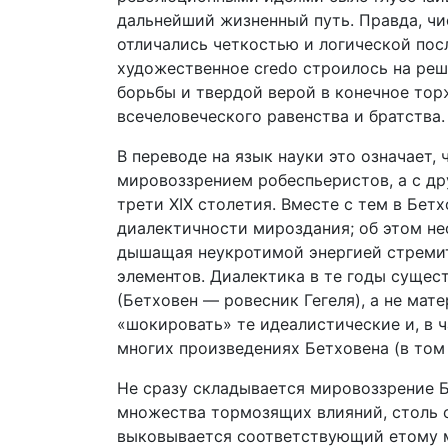
дальнейший жизненный путь. Правда, чи
отличались четкостью и логической пос
художественное credo строилось на ре
борьбы и твердой верой в конечное тор
всечеловеческого равенства и братства.
В переводе на язык науки это означает,
мировоззрением робеспьеристов, а с д
трети XIX столетия. Вместе с тем в Бет
диалектичности мироздания; об этом не
дышащая неукротимой энергией стреми
элементов. Диалектика в те годы сущес
(Бетховен — ровесник Гегеля), а не мат
«шокировать» те идеалистические и, в 
многих произведениях Бетховена (в том
Не сразу складывается мировоззрение Б
множества тормозящих влияний, столь 
выковывается соответствующий етому 