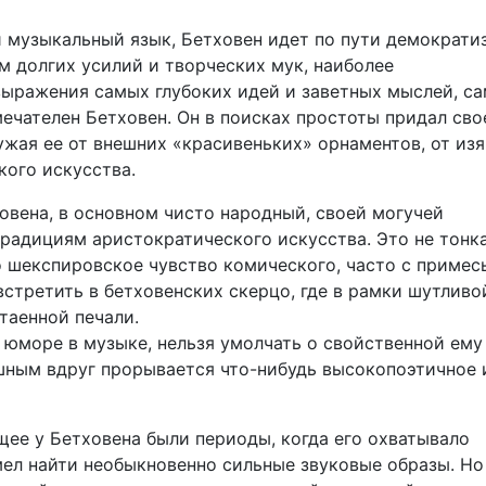
 музыкальный язык, Бетховен идет по пути демократи
м долгих усилий и творческих мук, наиболее
выражения самых глубоких идей и заветных мыслей, с
ечателен Бетховен. Он в поисках простоты придал сво
ружая ее от внешних «красивеньких» орнаментов, от из
ого искусства.
овена, в основном чисто народный, своей могучей
адициям аристократического искусства. Это не тонка
 шекспировское чувство комического, часто с примес
встретить в бетховенских скерцо, где в рамки шутливо
таенной печали.
м юморе в музыке, нельзя умолчать о свойственной ему
шным вдруг прорывается что-нибудь высокопоэтичное 
щее у Бетховена были периоды, когда его охватывало
мел найти необыкновенно сильные звуковые образы. Но