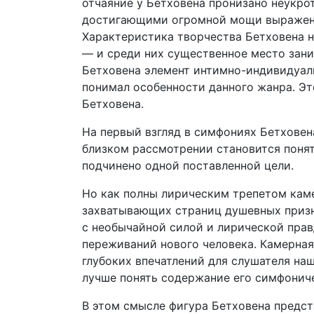
отчаяние у Бетховена пронизано неукр
достигающими огромной мощи выраже
Характеристика творчества Бетховена н
— и среди них существенное место зани
Бетховена элемент интимно-индивидуал
понимал особенности данного жанра. Эт
Бетховена.
На первый взгляд в симфониях Бетховен
близком рассмотрении становится понятн
подчинено одной поставленной цели.
Но как полны лирическим трепетом каме
захватывающих страниц душевных призна
с необычайной силой и лирической пра
переживаний нового человека. Камерна
глубоких впечатлений для слушателя на
лучше понять содержание его симфонич
В этом смысле фигура Бетховена предст