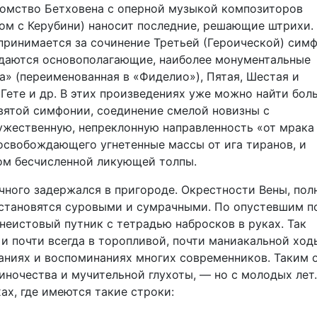
комство Бетховена с оперной музыкой композиторов
ом с Керубини) наносит последние, решающие штрихи.
принимается за сочинение Третьей (Героической) симф
здаются основополагающие, наиболее монументальные
а» (переименованная в «Фиделио»), Пятая, Шестая и
Гете и др. В этих произведениях уже можно найти бо
евятой симфонии, соединение смелой новизны с
жественную, непреклонную направленность «от мрака
 освобождающего угнетенные массы от ига тиранов, и
лом бесчисленной ликующей толпы.
ычного задержался в пригороде. Окрестности Вены, пол
 становятся суровыми и сумрачными. По опустевшим п
 неистовый путник с тетрадью набросков в руках. Так
и почти всегда в торопливой, почти маниакальной ход
саниях и воспоминаниях многих современников. Таким 
диночества и мучительной глухоты, — но с молодых лет
ах, где имеются такие строки: