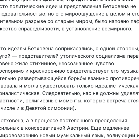
сто политические идеи и представления Бетховена не
ледовательностью; но его мироощущение в целом и ег
шительном разрыве со старым миром, было напоено па
жество справедливости, в установление всемирного,
 что идеалы Бетховена соприкасались, с одной стороны,
ругой — представителей утопического социализма пер
ховене жило стихийное, неосознанное чувство
оспоримо и красноречиво свидетельствует его музыка
тельно развертывающейся борьбы взаимно противоре
твовала и могла существовать только идеалистическая
ериалистическая. Следовательно, нас не должны удивля
частности, религиозные моменты, которые встречаются
 числе и в Девятой симфонии).
етховена, а в процессе постепенного преодоления
сильных в консервативной Австрии. Еще медленнее
мировоззрению новый музыкальный язык, волнующий 