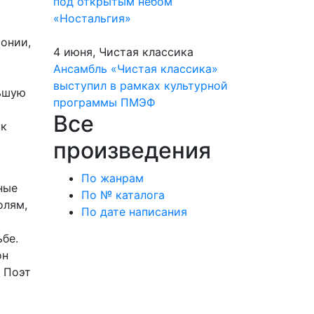
под открытым небом
«Ностальгия»
онии,
4 июня, Чистая классика
Ансамбль «Чистая классика»
выступил в рамках культурной
льшую
программы ПМЭФ
Все
 к
произведения
По жанрам
ные
По № каталога
олям,
По дате написания
ьбе.
он
. Поэт