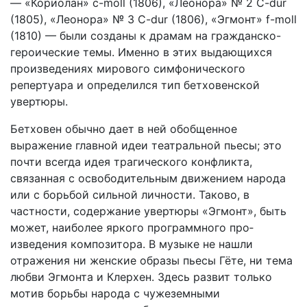
— «Кориолан» c-moll (1806), «Леоно­ра» № 2 C-dur
(1805), «Леонора» № 3 C-dur (1806), «Эгмонт» f-moll
(1810) — были созданы к драмам на гражданско-
героические темы. Именно в этих выдающихся
произведениях мирового симфонического
репертуара и определился тип бетховенской
увертюры.
Бетховен обычно дает в ней обобщенное
выражение главной идеи театральной пьесы; это
почти всегда идея трагического конфликта,
связанная с освободительным движением народа
или с борьбой сильной личности. Таково, в
частности, содержание увер­тюры «Эгмонт», быть
может, наиболее яркого программного про­
изведения композитора. В музыке не нашли
отражения ни жен­ские образы пьесы Гёте, ни тема
любви Эгмонта и Клерхен. Здесь развит только
мотив борьбы народа с чужеземными