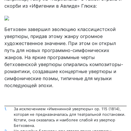
скорби из «Ифигении в Авлиде» Глюка:
Бетховен завершил эволюцию классицистской
увертюры, при­дав этому жанру огромное
художественное значение. При этом он открыл
путь для новых программно-симфонических
жанров. На яркие программные черты
бетховенской увертюры опирались ком­позиторы-
романтики, создавшие концертные увертюры и
симфони­ческие поэмы, типичные для музыки
последующей эпохи.
1.
За исключением «Именинной увертюры» ор. 115 (1814),
которая не пред­назначалась для театральной постановки.
Кстати, она оказалась и наиболее сла­бой из увертюр
Бетховена.
2.
Не случайно Бетховен сам отверг яркие увертюры