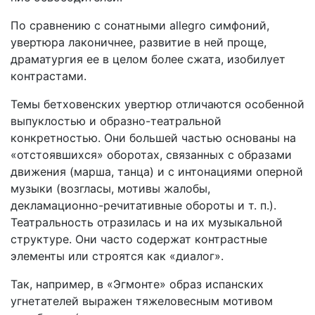
По сравнению с сонатными allegro симфоний,
увертюра лако­ничнее, развитие в ней проще,
драматургия ее в целом более сжа­та, изобилует
контрастами.
Темы бетховенских увертюр отличаются особенной
выпуклостью и образно-театральной
конкретностью. Они большей частью осно­ваны на
«отстоявшихся» оборотах, связанных с образами
движе­ния (марша, танца) и с интонациями оперной
музыки (возгласы, мотивы жалобы,
декламационно-речитативные обороты и т. п.).
Театральность отразилась и на их музыкальной
структуре. Они часто содержат контрастные
элементы или строятся как «диалог».
Так, например, в «Эгмонте» образ испанских
угнетателей вы­ражен тяжеловесным мотивом