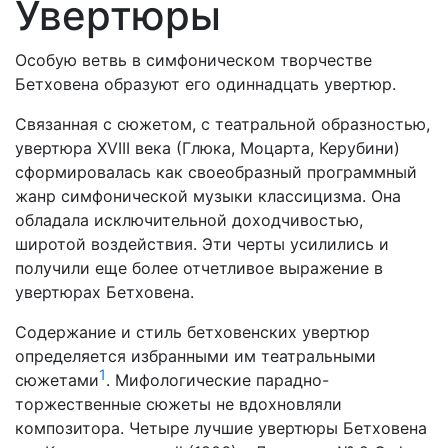
Увертюры
Особую ветвь в симфоническом творчестве
Бетховена образуют его одиннадцать увертюр.
Связанная с сюжетом, с театральной образностью,
увертюра XVIII века (Глюка, Моцарта, Керубини)
сформировалась как своеобразный программный
жанр симфонической музыки классицизма. Она
обладала исключительной доходчивостью,
широтой воздейст­вия. Эти черты усилились и
получили еще более отчетливое выра­жение в
увертюрах Бетховена.
Содержание и стиль бетховенских увертюр
определяется из­бранными им театральными
1
сюжетами
. Мифологические парад­но-
торжественные сюжеты не вдохновляли
композитора. Четыре лучшие увертюры Бетховена