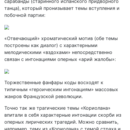
сарабанды (старинного испанского придворного
танца), который пронизывает темы вступления и
по­бочной партии:
«Отвечающий» хроматический мотив (обе темы
построены как диалог) с характерными
мелодическими «вздохами» непосредственно
связан с интонациями оперных «арий жалобы»:
Торжественные фанфары коды восходят к
типичным «героиче­ским интонациям» массовых
жанров Французской революции.
Точно так же трагические темы «Кориолана»
впитали в себя характерные интонации скорби из
оперных лирических трагедий. Можно сравнить,
например, тему из «Кориолана» с темой страха и