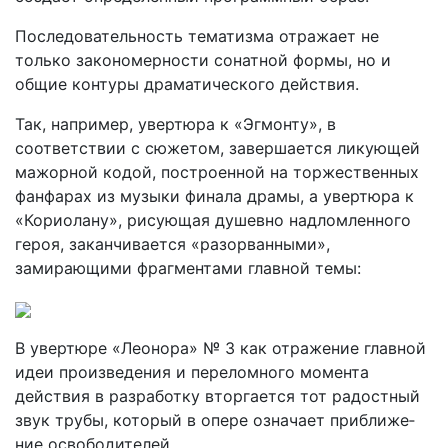
Последовательность тематизма отражает не
только закономер­ности сонатной формы, но и
общие контуры драматического действия.
Так, например, увертюра к «Эгмонту», в
соответствии с сюже­том, завершается ликующей
мажорной кодой, построенной на торжественных
фанфарах из музыки финала драмы, а увертюра к
«Кориолану», рисующая душевно надломленного
героя, заканчи­вается «разорванными»,
замирающими фрагментами главной темы:
В увертюре «Леонора» № 3 как отражение главной
идеи произ­ведения и переломного момента
действия в разработку вторгает­ся тот радостный
звук трубы, который в опере означает приближе­
ние освободителей.