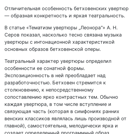
Отличительная особенность бетховенских увертюр
— образная конкретность и яркая театральность.
В статье «Тематизм увертюры „Леонора"» А. Н.
Серов показал, насколько тесно связана музыка
увертюры с интонационной харак­теристикой
основных образов бетховенской оперы.
Театральный характер увертюры определил
особенности ее сонатной формы.
Экспозиционность в ней преобладает над
разработочностью. Бетховен стремится к
столкновению, к непосредствен­ному
сопоставлению ярко контрастных тем. Обычно
каждая увер­тюра, в том числе вступление и
связующая часть (которая в сим­фониях ранних
венских классиков являлась лишь производной от
главной), самостоятельна, мелодически ярка и
создает определен­ный программный образ.