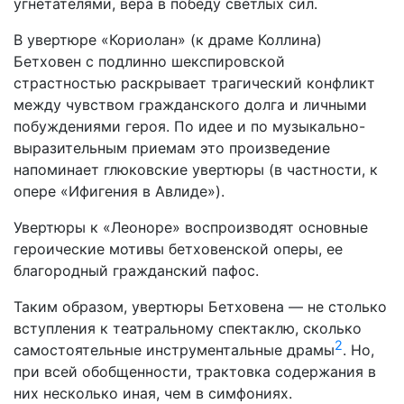
угнетателями, вера в победу светлых сил.
В увертюре «Кориолан» (к драме Коллина)
Бетховен с подлин­но шекспировской
страстностью раскрывает трагический конфликт
между чувством гражданского долга и личными
побуждениями ге­роя. По идее и по музыкально-
выразительным приемам это произ­ведение
напоминает глюковские увертюры (в частности, к
опере «Ифигения в Авлиде»).
Увертюры к «Леоноре» воспроизводят основные
героические мотивы бетховенской оперы, ее
благородный гражданский пафос.
Таким образом, увертюры Бетховена — не столько
вступления к театральному спектаклю, сколько
2
самостоятельные инструментальные драмы
. Но,
при всей обобщенности, трактовка содержа­ния в
них несколько иная, чем в симфониях.