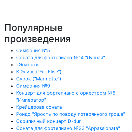
Популярные
произведения
Симфония №5
Соната для фортепиано №14 "Лунная"
«Эгмонт»
К Элизе ("Für Elise")
Сурок ("Marmotte")
Симфония №9
Концерт для фортепиано с оркестром №5
"Император"
Крейцерова соната
Рондо "Ярость по поводу потерянного гроша"
Скрипичный концерт D-dur
Соната для фортепиано №23 "Appassionata"