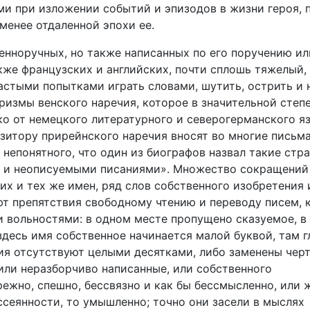
и при изложении событий и эпизодов в жизни героя, 
менее отдаленной эпохи ее.
венноручных, но также написанных по его поручению ил
акже французских и английских, почти сплошь тяжелый,
астыми попытками играть словами, шутить, острить и 
измы венского наречия, которое в значительной степ
ко от немецкого литературного и северогерманского я
итору прирейнского наречия вносят во многие письма
 непонятного, что один из биографов назвал такие стр
и и неописуемыми писаниями». Множество сокращений
их и тех же имен, ряд слов собственного изобретения 
т препятствия свободному чтению и переводу писем, 
 вольностями: в одном месте пропущено сказуемое, в
десь имя собственное начинается малой буквой, там г
ния отсутствуют целыми десятками, либо заменены чер
или неразборчиво написанные, или собственного
ежно, спешно, бессвязно и как бы бессмысленно, или 
ссеянности, то умышленно; точно они засели в мыслях