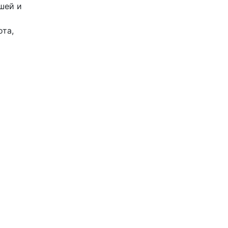
шей и
ота,