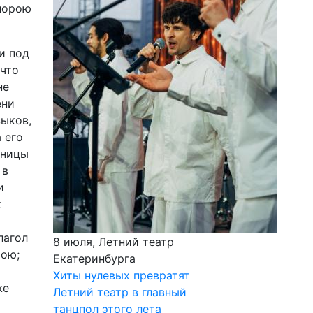
порою
и под
 что
не
ени
зыков,
 его
аницы
 в
и
к
лагол
8 июля, Летний театр
тою;
Екатеринбурга
Хиты нулевых превратят
же
Летний театр в главный
танцпол этого лета