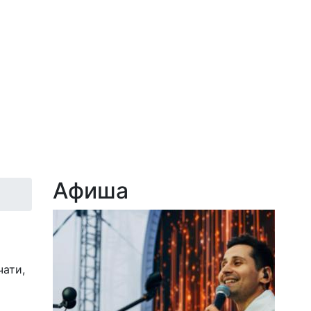
Афиша
чати,