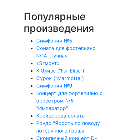
Популярные
произведения
Симфония №5
Соната для фортепиано
№14 "Лунная"
«Эгмонт»
К Элизе ("Für Elise")
Сурок ("Marmotte")
Симфония №9
Концерт для фортепиано с
оркестром №5
"Император"
Крейцерова соната
Рондо "Ярость по поводу
потерянного гроша"
Скрипичный концерт D-