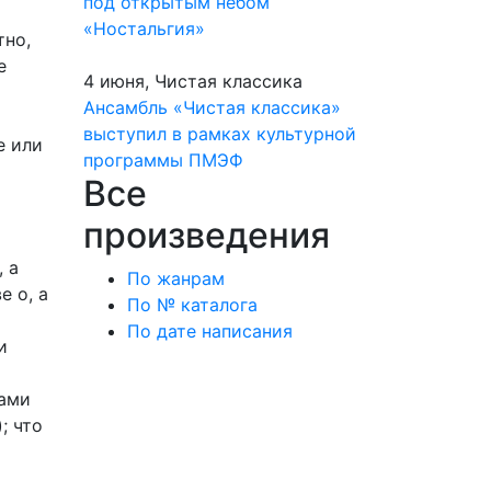
под открытым небом
«Ностальгия»
тно,
е
4 июня, Чистая классика
Ансамбль «Чистая классика»
выступил в рамках культурной
е или
программы ПМЭФ
Все
произведения
 а
По жанрам
е о, а
По № каталога
По дате написания
и
нами
; что