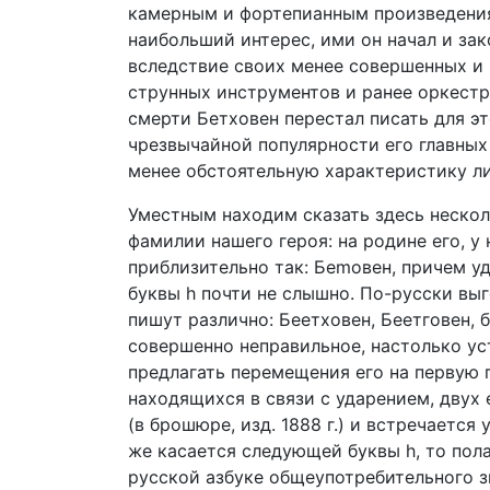
камерным и фортепианным произведениям
наибольший интерес, ими он начал и зак
вследствие своих менее совершенных и 
струнных инструментов и ранее оркестра
смерти Бетховен перестал писать для эт
чрезвычайной популярности его главных
менее обстоятельную характеристику ли
Уместным находим сказать здесь неско
фамилии нашего героя: на родине его, у
приблизительно так: Беmовен, причем уд
буквы h почти не слышно. По-русски вы
пишут различно: Беетховен, Беетговен, 
совершенно неправильное, настолько ус
предлагать перемещения его на первую 
находящихся в связи с ударением, двух 
(в брошюре, изд. 1888 г.) и встречается 
же касается следующей буквы h, то пол
русской азбуке общеупотребительного зн