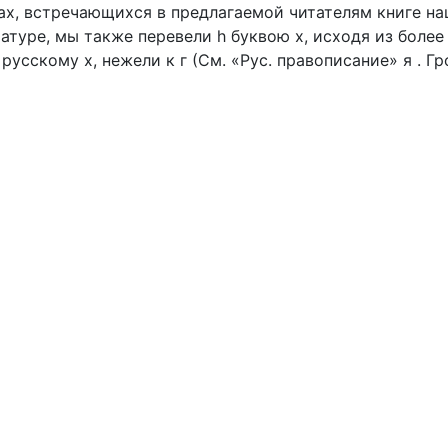
ах, встречающихся в предлагаемой читателям книге на
туре, мы также перевели h буквою х, исходя из более
русскому х, нежели к г (См. «Рус. правописание» я . Гр