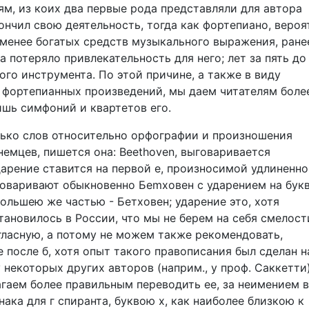
, из коих два первые рода представляли для автора
ончил свою деятельность, тогда как фортепиано, вероя
менее богатых средств музыкального выражения, ране
 потеряло привлекательность для него; лет за пять до
ого инструмента. По этой причине, а также в виду
 фортепианных произведений, мы даем читателям боле
шь симфоний и квартетов его.
лько слов относительно орфографии и произношения
 немцев, пишется она: Beethoven, выговаривается
арение ставится на первой е, произносимой удлиненно,
говаривают обыкновенно Беmховен с ударением на букв
большею же частью - Бетховен; ударение это, хотя
тановилось в России, что мы не берем на себя смелост
гласную, а потому не можем также рекомендовать,
е после б, хотя опыт такого правописания был сделан 
у некоторых других авторов (наприм., у проф. Саккетти)
агаем более правильным переводить ее, за неимением в
ака для г спиранта, буквою х, как наиболее близкою к