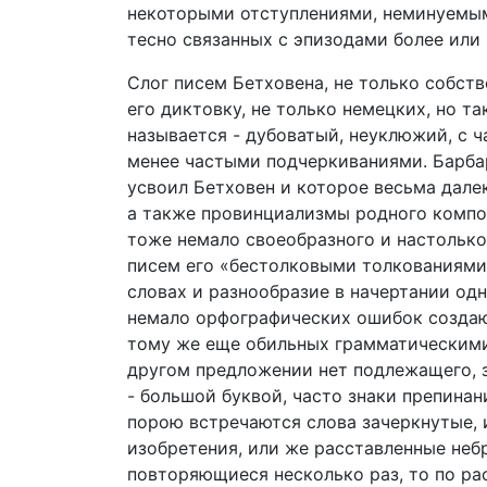
некоторыми отступлениями, неминуемым
тесно связанных с эпизодами более или 
Слог писем Бетховена, не только собст
его диктовку, не только немецких, но т
называется - дубоватый, неуклюжий, с ч
менее частыми подчеркиваниями. Барбар
усвоил Бетховен и которое весьма дале
а также провинциализмы родного композ
тоже немало своеобразного и настолько
писем его «бестолковыми толкованиям
словах и разнообразие в начертании одн
немало орфографических ошибок создаю
тому же еще обильных грамматическими
другом предложении нет подлежащего, з
- большой буквой, часто знаки препина
порою встречаются слова зачеркнутые, 
изобретения, или же расставленные небр
повторяющиеся несколько раз, то по ра