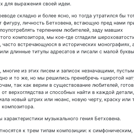
их для выражения своей идеи.
еводе складно и более ясно, но тогда утратился бы то
т фигуру, личность Бетховена, встающую пред нами пр
 злоупотреблять терпением любителей, заду мавших
того композитора, мы кое-где сгладили шероховатост
ь, часто встречающуюся в исторических монографиях, 
или длинные титулы адресатов и писали с малой букв
, многие из этих писем и записок незначащими, пустым
но и то же, но мы решились пренебречь «широтой на
очам, так как верим в существование любителей, гото
 от верхоглядства и способных найти в каждой детали,
ала новый штрих или нюанс, новую черту, краску или т
о композитора.
ы характеристики музыкального гения Бетховена.
тносятся к трем типам композиции: к симфоническим,