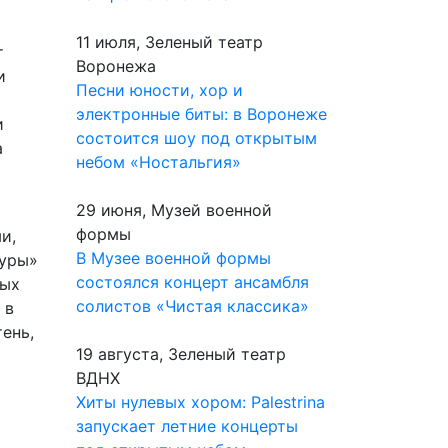
11 июля, Зеленый театр
т
Воронежа
и
Песни юности, хор и
электронные биты: в Воронеже
и
состоится шоу под открытым
а
небом «Ностальгия»
ы
29 июня, Музей военной
формы
и,
В Музее военной формы
туры»
состоялся концерт ансамбля
вых
солистов «Чистая классика»
 в
ень,
19 августа, Зеленый театр
ВДНХ
Хиты нулевых хором: Palestrina
запускает летние концерты