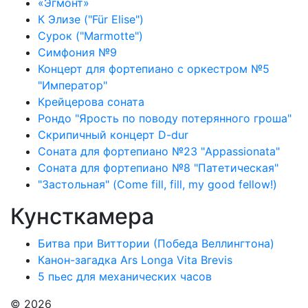
«Эгмонт»
К Элизе ("Für Elise")
Сурок ("Marmotte")
Симфония №9
Концерт для фортепиано с оркестром №5
"Император"
Крейцерова соната
Рондо "Ярость по поводу потерянного гроша"
Скрипичный концерт D-dur
Соната для фортепиано №23 "Appassionata"
Соната для фортепиано №8 "Патетическая"
"Застольная" (Come fill, fill, my good fellow!)
Кунсткамера
Битва при Виттории (Победа Веллингтона)
Канон-загадка Ars Longa Vita Brevis
5 пьес для механических часов
© 2026