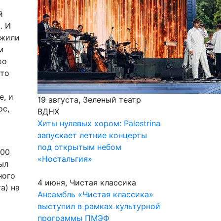
й
. И
ожили
м
хо
это
е, и
19 августа, Зеленый театр
ос,
ВДНХ
Хиты нулевых хором: Palestrina
запускает летние концерты
под открытым небом
000
«Ностальгия»
ыл
ного
4 июня, Чистая классика
а) на
Ансамбль «Чистая классика»
выступил в рамках культурной
программы ПМЭФ