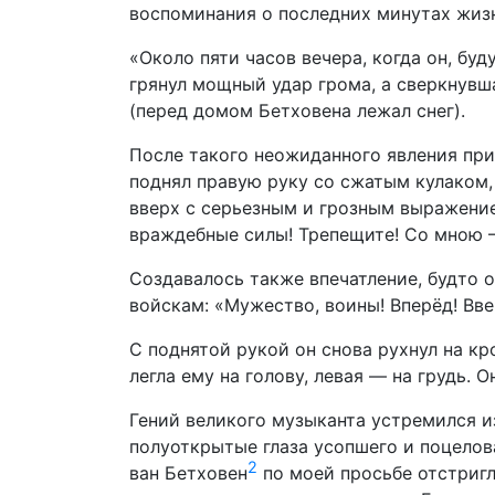
воспоминания о последних минутах жиз
«Около пяти часов вечера, когда он, буд
грянул мощный удар грома, а сверкнув
(перед домом Бетховена лежал снег).
После такого неожиданного явления при
поднял правую руку со сжатым кулаком, 
вверх с серьезным и грозным выражением
враждебные силы! Трепещите! Со мною —
Создавалось также впечатление, будто 
войскам: «Мужество, воины! Вперёд! Ввер
С поднятой рукой он снова рухнул на кр
легла ему на голову, левая — на грудь. 
Гений великого музыканта устремился и
полуоткрытые глаза усопшего и поцелова
2
ван Бетховен
по моей просьбе отстригл