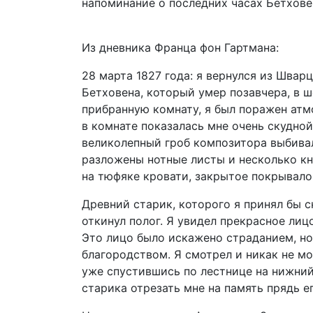
напоминание о последних часах Бетхове
Из дневника Франца фон Гартмана:
28 марта 1827 года: я вернулся из Швар
Бетховена, который умер позавчера, в ш
прибранную комнату, я был поражен атм
в комнате показалась мне очень скудной
великолепный гроб композитора выбивал
разложены нотные листы и несколько кни
на тюфяке кровати, закрытое покрывало
Древний старик, которого я принял бы с
откинул полог. Я увидел прекрасное лиц
Это лицо было искажено страданием, но
благородством. Я смотрел и никак не мо
уже спустившись по лестнице на нижний 
старика отрезать мне на память прядь е