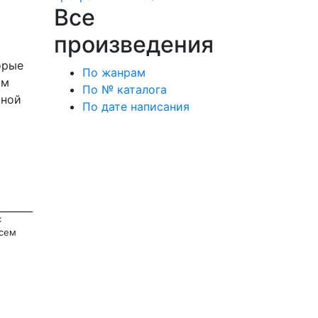
Все
произведения
орые
По жанрам
ам
По № каталога
ьной
По дате написания
с
всем