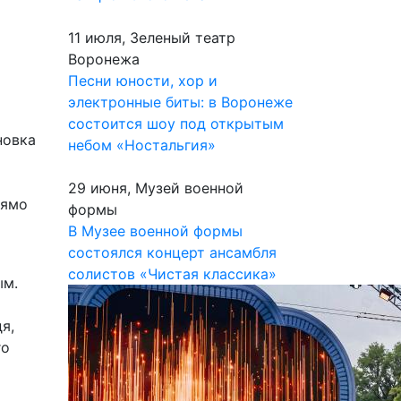
11 июля, Зеленый театр
Воронежа
Песни юности, хор и
электронные биты: в Воронеже
состоится шоу под открытым
новка
небом «Ностальгия»
29 июня, Музей военной
рямо
формы
В Музее военной формы
состоялся концерт ансамбля
солистов «Чистая классика»
ым.
я,
го