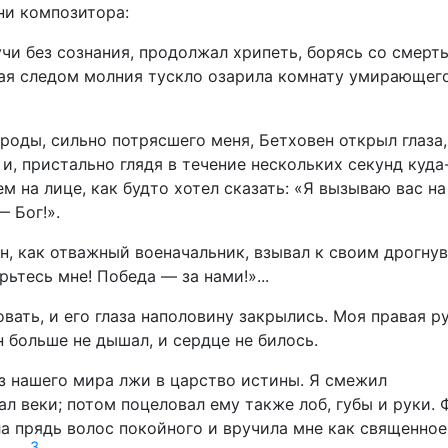
ни композитора:
учи без сознания, продолжал хрипеть, борясь со смерт
шая следом молния тускло озарила комнату умирающег
роды, сильно потрясшего меня, Бетховен открыл глаза,
и, пристально глядя в течение нескольких секунд куда
 на лице, как будто хотел сказать: «Я вызываю вас на
 Бог!».
он, как отважный военачальник, взывал к своим дрогну
ьтесь мне! Победа — за нами!»...
овать, и его глаза наполовину закрылись. Моя правая р
Он больше не дышал, и сердце не билось.
з нашего мира лжи в царство истины. Я смежил
л веки; потом поцеловал ему также лоб, губы и руки. 
а прядь волос покойного и вручила мне как священное
3