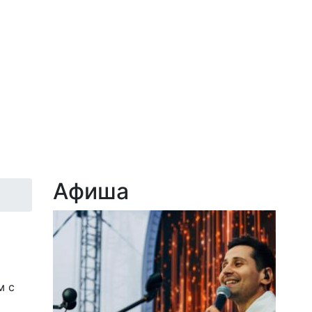
Афиша
м с