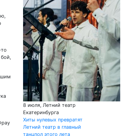
ью,
о
-то
 бой,
вшим
ука
8 июля, Летний театр
Екатеринбурга
Хиты нулевых превратят
Фрау
Летний театр в главный
танцпол этого лета