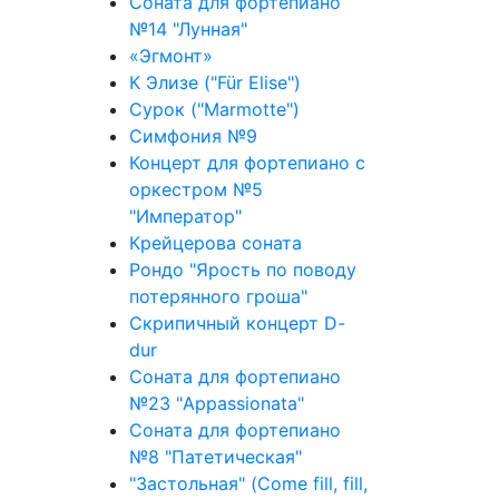
Соната для фортепиано
№14 "Лунная"
«Эгмонт»
К Элизе ("Für Elise")
Сурок ("Marmotte")
Симфония №9
Концерт для фортепиано с
оркестром №5
"Император"
Крейцерова соната
Рондо "Ярость по поводу
потерянного гроша"
Скрипичный концерт D-
dur
Соната для фортепиано
№23 "Appassionata"
Соната для фортепиано
№8 "Патетическая"
"Застольная" (Come fill, fill,