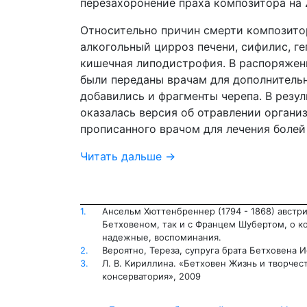
перезахоронение праха композитора на Z
Относительно причин смерти композито
алкогольный цирроз печени, сифилис, ге
кишечная липодистрофия. В распоряжени
были переданы врачам для дополнительно
добавились и фрагменты черепа. В резу
оказалась версия об отравлении органи
прописанного врачом для лечения болей
Читать дальше →
1.
Ансельм Хюттенбреннер (1794 - 1868) австр
Бетховеном, так и с Францем Шубертом, о к
надежные, воспоминания.
2.
Вероятно, Тереза, супруга брата Бетховена И
3.
Л. В. Кириллина. «Бетховен Жизнь и творчес
консерватория», 2009