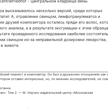
entralfriedhof - Центральном кладбище Вены.
ра высказывалось несколько версий, среди которых
патит А, отравление свинцом, лимфогранулематоз и
и друзей композитора остались пряди его волос, кот
го анализа, а в результате эксгумации к этим образц
льтате проведенного исследования наиболее состоятел
зма свинцом из-за неправильной дозировки лекарства,
 в животе.
ийский пианист и композитор. Он был в дружеских отношениях как 
отором оставил интересные, но, по мнению исследователей, не со
оганна.
тво». Том 2. — М. Научно-издательский центр «Московская