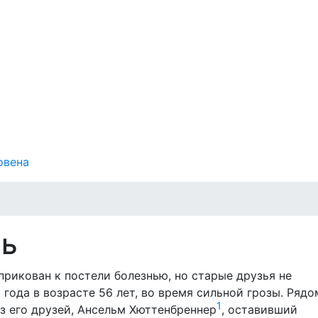
овена
ть
рикован к постели болезнью, но старые друзья не
 года в возрасте 56 лет, во время сильной грозы. Рядо
1
з его друзей, Ансельм Хюттенбреннер
, оставивший