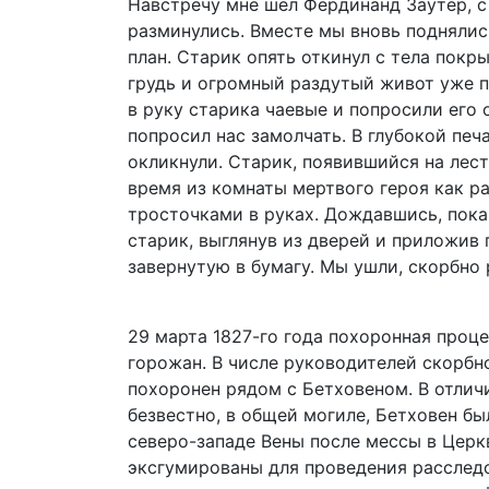
Навстречу мне шел Фердинанд Заутер, с
разминулись. Вместе мы вновь поднялис
план. Старик опять откинул с тела покрыв
грудь и огромный раздутый живот уже п
в руку старика чаевые и попросили его 
попросил нас замолчать. В глубокой печ
окликнули. Старик, появившийся на лест
время из комнаты мертвого героя как 
тросточками в руках. Дождавшись, пока 
старик, выглянув из дверей и приложив 
завернутую в бумагу. Мы ушли, скорбно 
29 марта 1827-го года похоронная проце
горожан. В числе руководителей скорбн
похоронен рядом с Бетховеном. В отличи
безвестно, в общей могиле, Бетховен б
северо-западе Вены после мессы в Церк
эксгумированы для проведения расследо