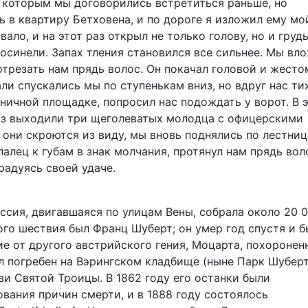
 которым мы договорились встретиться раньше, но
ь в квартиру Бетховена, и по дороге я изложил ему мо
ало, и на этот раз открыл не только голову, но и грудь
осинели. Запах тления становился все сильнее. Мы вл
отрезать нам прядь волос. Он покачал головой и жесто
али спускались мы по ступенькам вниз, но вдруг нас ти
ничной площадке, попросил нас подождать у ворот. В 
раз выходили три щеголеватых молодца с офицерскими
они скроются из виду, мы вновь поднялись по лестниц
палец к губам в знак молчания, протянул нам прядь вол
радуясь своей удаче.
ссия, двигавшаяся по улицам Вены, собрала около 20 
ого шествия был Франц Шуберт; он умер год спустя и б
е от другого австрийского гения, Моцарта, похоронен
ыл погребен на Вэрингском кладбище (ныне Парк Шуберт
ви Святой Троицы. В 1862 году его останки были
вания причин смерти, и в 1888 году состоялось