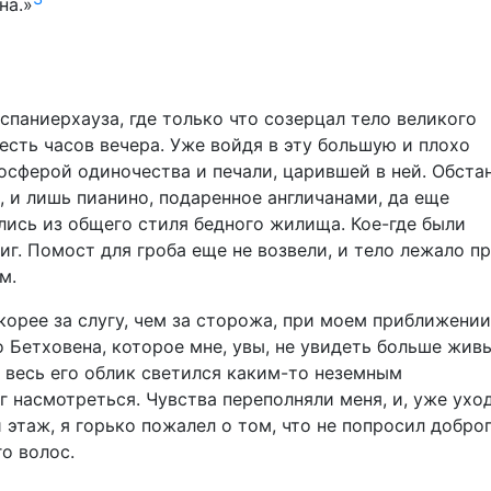
на.»
цспаниерхауза, где только что созерцал тело великого
есть часов вечера. Уже войдя в эту большую и плохо
осферой одиночества и печали, царившей в ней. Обста
, и лишь пианино, подаренное англичанами, да еще
ись из общего стиля бедного жилища. Кое-где были
г. Помост для гроба еще не возвели, и тело лежало п
м.
корее за слугу, чем за сторожа, при моем приближении
о Бетховена, которое мне, увы, не увидеть больше жив
 весь его облик светился каким-то неземным
г насмотреться. Чувства переполняли меня, и, уже уход
этаж, я горько пожалел о том, что не попросил добро
го волос.