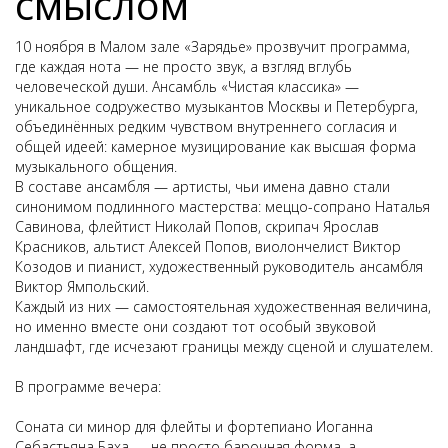
смыслом
10 ноября в Малом зале «Зарядье» прозвучит программа,
где каждая нота — не просто звук, а взгляд вглубь
человеческой души. Ансамбль «Чистая классика» —
уникальное содружество музыкантов Москвы и Петербурга,
объединённых редким чувством внутреннего согласия и
общей идеей: камерное музицирование как высшая форма
музыкального общения.
В составе ансамбля — артисты, чьи имена давно стали
синонимом подлинного мастерства: меццо-сопрано Наталья
Савинова, флейтист Николай Попов, скрипач Ярослав
Красников, альтист Алексей Попов, виолончелист Виктор
Козодов и пианист, художественный руководитель ансамбля
Виктор Ямпольский.
Каждый из них — самостоятельная художественная величина,
но именно вместе они создают тот особый звуковой
ландшафт, где исчезают границы между сценой и слушателем.
В программе вечера:
Соната си минор для флейты и фортепиано Иоганна
Себастьяна Баха — не просто барочная форма, а