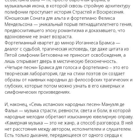
музыкальная икона, в которой сквозь стройную архитектуру
полифонии проступает история Страстей и Воскресения.
Юношеская Соната для альта и фортепиано Феликса
Мендельсона — уникальный порыв пятнадцатилетнего гения,
предвосхитившего эпоху романтизма и доказавшего, что
вдохновение не знает возраста.
Фортепианный квартет до минор Иоганнеса Брамса —
диалог с судьбой, трагическая исповедь, где даже цитата из
Пятой симфонии Бетховена не приносит освобождения, а
лишь открывает дверь в мистическую бесконечность.
«Четыре песни» Брамса для голоса и фортепиано – это его
творческая лаборатория, где на стихи поэтов он создает
образы от наивных народных до философских трагических и
глубоких, которые потом можно узнать в его камерных и
симфонических произведениях.
И, наконец, «Семь испанских народных песен» Мануэля де
Фальи — музыка страсти, ревности, света и боли, в которой
народные мелодии обретают изысканную ювелирную оправу.
«Камерная музыка — это не жанр, а способ разговора. В ней
нет расстояния между автором, исполнителем и слушателем.
Есть только дыхание, передающееся от одного сердца к