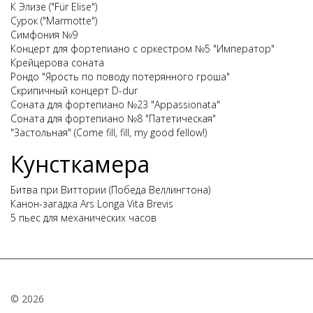
К Элизе ("Für Elise")
Сурок ("Marmotte")
Симфония №9
Концерт для фортепиано с оркестром №5 "Император"
Крейцерова соната
Рондо "Ярость по поводу потерянного гроша"
Скрипичный концерт D-dur
Соната для фортепиано №23 "Appassionata"
Соната для фортепиано №8 "Патетическая"
"Застольная" (Come fill, fill, my good fellow!)
Кунсткамера
Битва при Виттории (Победа Веллингтона)
Канон-загадка Ars Longa Vita Brevis
5 пьес для механических часов
© 2026