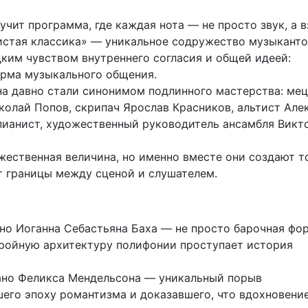
учит программа, где каждая нота — не просто звук, а в
Чистая классика» — уникальное содружество музыкант
ким чувством внутреннего согласия и общей идеей:
рма музыкального общения.
на давно стали синонимом подлинного мастерства: ме
колай Попов, скрипач Ярослав Красников, альтист Але
пианист, художественный руководитель ансамбля Викт
ественная величина, но именно вместе они создают т
т границы между сценой и слушателем.
но Иоганна Себастьяна Баха — не просто барочная фор
тройную архитектуру полифонии проступает история
ано Феликса Мендельсона — уникальный порыв
шего эпоху романтизма и доказавшего, что вдохновение