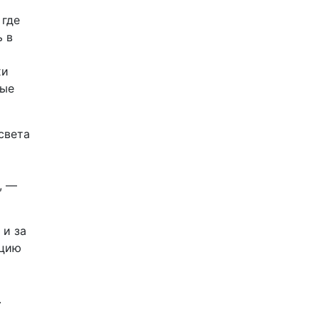
 где
ь в
хи
рые
света
, —
 и за
ицию
.