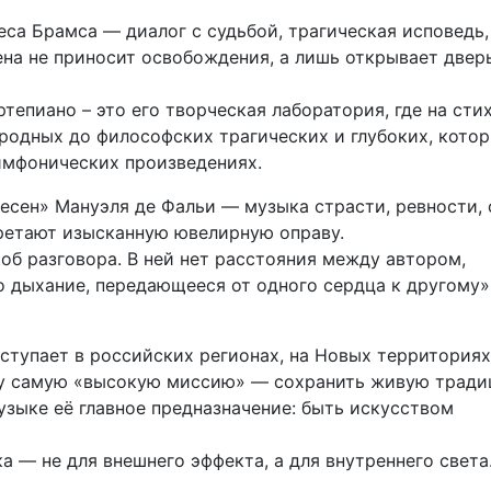
са Брамса — диалог с судьбой, трагическая исповедь,
на не приносит освобождения, а лишь открывает двер
тепиано – это его творческая лаборатория, где на сти
ародных до философских трагических и глубоких, кото
имфонических произведениях.
песен» Мануэля де Фальи — музыка страсти, ревности, 
бретают изысканную ювелирную оправу.
об разговора. В ней нет расстояния между автором,
о дыхание, передающееся от одного сердца к другому»
ступает в российских регионах, на Новых территориях
ту самую «высокую миссию» — сохранить живую трад
узыке её главное предназначение: быть искусством
а — не для внешнего эффекта, а для внутреннего света