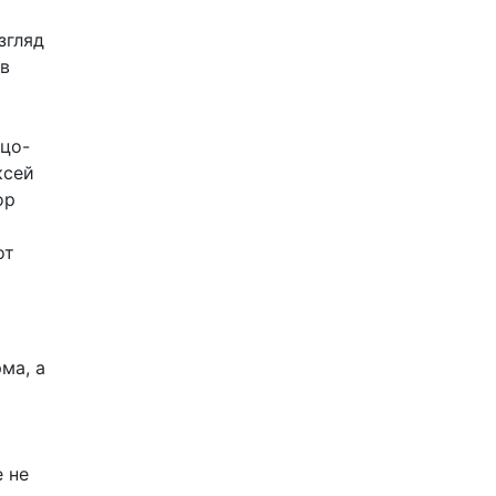
згляд
ов
ццо-
ксей
ор
от
ма, а
 не