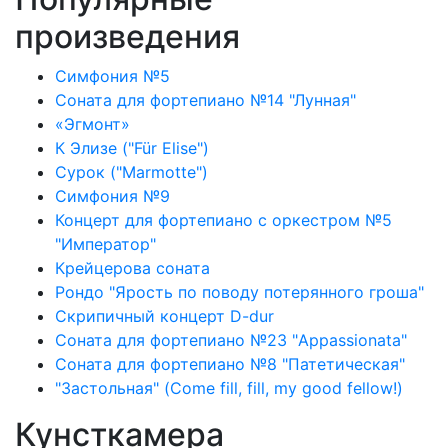
произведения
Симфония №5
Соната для фортепиано №14 "Лунная"
«Эгмонт»
К Элизе ("Für Elise")
Сурок ("Marmotte")
Симфония №9
Концерт для фортепиано с оркестром №5
"Император"
Крейцерова соната
Рондо "Ярость по поводу потерянного гроша"
Скрипичный концерт D-dur
Соната для фортепиано №23 "Appassionata"
Соната для фортепиано №8 "Патетическая"
"Застольная" (Come fill, fill, my good fellow!)
Кунсткамера