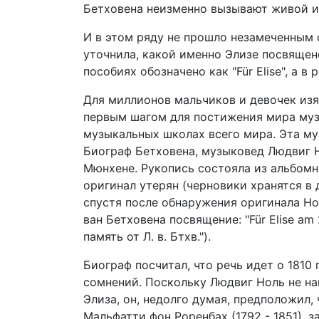
Бетховена неизменно вызывают живой и
И в этом ряду не прошло незамеченным 
уточнила, какой именно Элизе посвящен
пособиях обозначено как "Für Elise", а в
Для миллионов мальчиков и девочек из
первым шагом для постижения мира муз
музыкальных школах всего мира. Эта му
Биограф Бетховена, музыковед Людвиг Н
Мюнхене. Рукопись состояла из альбомн
оригинал утерян (черновики хранятся в д
спустя после обнаружения оригинала Но
ван Бетховена посвящение: "Für Elise am 27
память от Л. в. Бтхв.").
Биограф посчитал, что речь идет о 1810
сомнений. Поскольку Людвиг Ноль не н
Элиза, он, недолго думая, предположил,
Мальфатти фон Роренбах (1792 - 1851), 