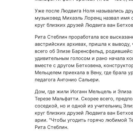
Уже после Людвига Ноля назывались друг
музыковед Михаэль Лоренц назвал имя о
круг близких друзей Людвига ван Бетхов
Рита Стеблин проработала все высказан
австрийских архивах, пришла к выводу, 
всего об Элизе Баренсфельд, родившейся
удивительным голосом и рано начала ко
вместе с другом Бетховена, конструкт
Мельцелем приехала в Вену, где брала у
педагога Антонио Сальери.
Дом, где жили Иоганн Мельцель и Элиза
Терезе Мальфатти. Скорее всего, предпо
соседкой, но и одной из учительниц Эл
круг близких друзей Людвига ван Бетхов
арии. "Чтобы угодить горячо любимой Те
Рита Стеблин.