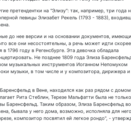
ие претендентки на "Элизу": так, например, три года 
перной певицы Элизабет Рекель (1793 - 1883), входивш
ена.
ные до нее версии и на основании документов, имеющи
что все они несостоятельны, а речь может идти скорее
 в 1796 году в Регенсбурге. Эта девочка обладала
нцертировать. Не позднее 1809 года Элиза Баренсфель
ором музыкальных инструментов Иоганном Непомуком
роки музыки, в том числе и у композитора, дирижера и
 Баренсфельд в Вене, находился как раз рядом с домом
лагает Рита Стеблин, Терезе Мальфатти была не тольк
изы Баренсфельд. Таким образом, Элиза Баренсфельд в
ена, бывала у него дома, возможно, исполняла для нег
резе, композитор посвятил ей легкое рондо", - утверж