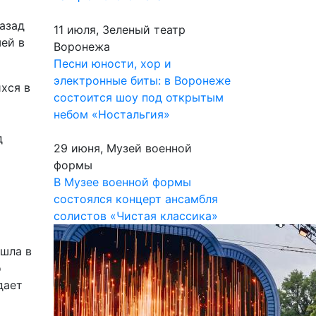
назад
11 июля, Зеленый театр
ей в
Воронежа
Песни юности, хор и
электронные биты: в Воронеже
хся в
состоится шоу под открытым
небом «Ностальгия»
д
29 июня, Музей военной
формы
В Музее военной формы
состоялся концерт ансамбля
солистов «Чистая классика»
о
ошла в
о
дает