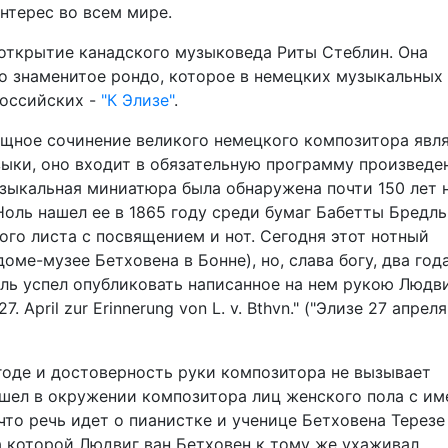
нтерес во всем мире.
открытие канадского музыковеда Риты Стеблин. Она
о знаменитое рондо, которое в немецких музыкальных
 российских -
"К Элизе"
.
ящное сочинение великого немецкого композитора явл
ыки, оно входит в обязательную программу произведе
зыкальная миниатюра была обнаружена почти 150 лет н
оль нашел ее в 1865 году среди бумаг Бабетты Бредль
ого листа с посвящением и нот. Сегодня этот нотный
оме-музее Бетховена в Бонне), но, слава богу, два год
ль успел опубликовать написанное на нем рукою Людв
. April zur Erinnerung von L. v. Bthvn." ("Элизе 27 апреля
 годе и достоверность руки композитора не вызывает
ашел в окружении композитора лиц женского пола с и
 что речь идет о пианистке и ученице Бетховена Терезе
за которой Людвиг ван Бетховен к тому же ухаживал.