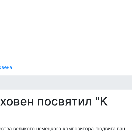
овена
ховен посвятил "К
ества великого немецкого композитора Людвига ван