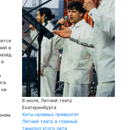
яется
ний в
азад.
 в
а
ига
 на
8 июля, Летний театр
Екатеринбурга
Хиты нулевых превратят
менем
Летний театр в главный
танцпол этого лета