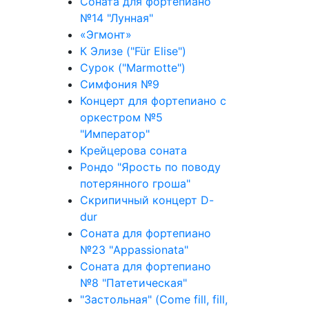
Соната для фортепиано
№14 "Лунная"
«Эгмонт»
К Элизе ("Für Elise")
Сурок ("Marmotte")
Симфония №9
Концерт для фортепиано с
оркестром №5
"Император"
Крейцерова соната
Рондо "Ярость по поводу
потерянного гроша"
Скрипичный концерт D-
dur
Соната для фортепиано
№23 "Appassionata"
Соната для фортепиано
№8 "Патетическая"
"Застольная" (Come fill, fill,