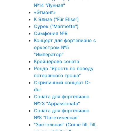
№14 "Лунная"
«Эгмонт»
К Элизе ("Für Elise")
Сурок ("Marmotte")
Симфония №9
Концерт для фортепиано с
оркестром №5
"Император"
Крейцерова соната
Рондо "Ярость по поводу
потерянного гроша"
Скрипичный концерт D-
dur
Соната для фортепиано
№23 "Appassionata"
Соната для фортепиано
№8 "Патетическая"
"Застольная" (Come fill, fill,