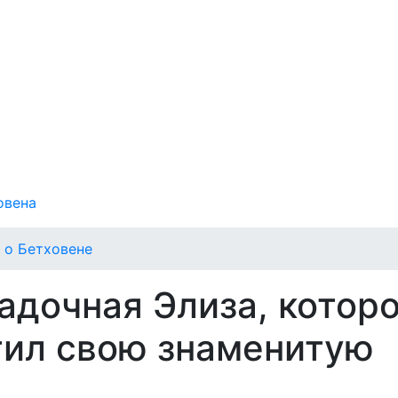
овена
 о Бетховене
гадочная Элиза, котор
тил свою знаменитую