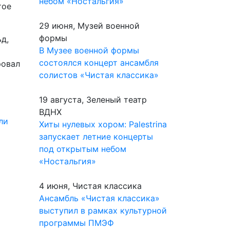
небом «Ностальгия»
тое
29 июня, Музей военной
формы
д,
В Музее военной формы
состоялся концерт ансамбля
ровал
солистов «Чистая классика»
19 августа, Зеленый театр
ВДНХ
ли
Хиты нулевых хором: Palestrina
запускает летние концерты
под открытым небом
«Ностальгия»
4 июня, Чистая классика
Ансамбль «Чистая классика»
выступил в рамках культурной
программы ПМЭФ