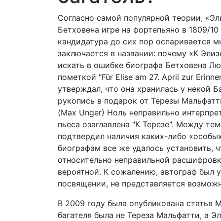
Согласно самой популярной теории, «Эл
Бетховена игре на фортепьяно в 1809/10
кандидатура до сих пор оспаривается 
заключается в названии: почему «К Элиз
искать в ошибке биографа Бетховена Лю
пометкой “Für Elise am 27. April zur Erinn
утверждал, что она хранилась у некой Б
рукопись в подарок от Терезы Мальфатт
(Max Unger) Ноль неправильно интерпре
пьеса озаглавлена "К Терезе". Между те
подтвердил наличия каких-либо «особы
биографам все же удалось установить, ч
относительно неправильной расшифровк
вероятной. К сожалению, автограф был у
посвящении, не представляется возмож
В 2009 году была опубликована статья М
багателя была не Тереза Мальфатти, а Э