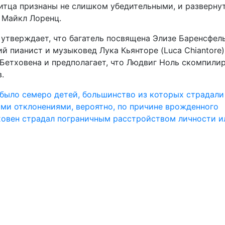
итца признаны не слишком убедительными, и разверну
 Майкл Лоренц.
н утверждает, что багатель посвящена Элизе Баренсфель
й пианист и музыковед Лука Кьянторе (Luca Chiantore)
Бетховена и предполагает, что Людвиг Ноль скомпили
.
а было семеро детей, большинство из которых страдали
ими отклонениями, вероятно, по причине врожденного
тховен страдал пограничным расстройством личности и