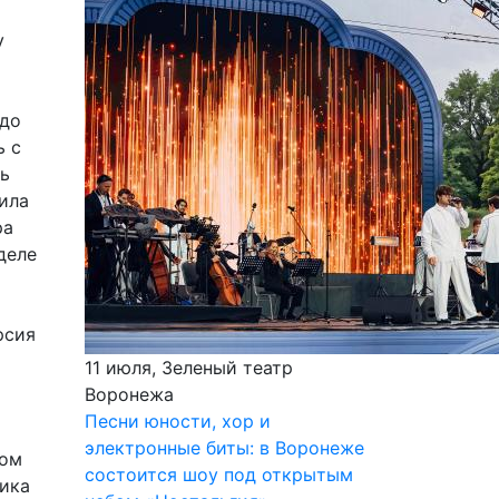
у
адо
ь с
ль
чила
ра
деле
рсия
11 июля, Зеленый театр
Воронежа
Песни юности, хор и
электронные биты: в Воронеже
том
состоится шоу под открытым
ника