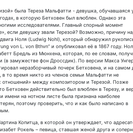
изой» была Тереза Мальфатти - девушка, обучавшаяся 
 годах, в которую Бетховен был влюблен. Однако эта
многими исследователями. Главный спорный момент
е», если девушку звали Терезой? Возможно, причину н
двига Ноля (Ludwig Nohl), который обнаружил рукопис
erung von L. von Bthvn” и опубликовал её в 1867 году. Но
абетт Бредль из Мюнхена, которая, по ее словам, полу
и (в замужестве фон Дроссдик). По версии Макса Унге
тировал неразборчивый почерк Бетховена, и на самом 
м, в то время никто из членов семьи Мальфатти не
х отношений» между композитором и Терезой. Позже
то Бетховен действительно был влюблен в Терезу, и ве
и имени на нотном листе была признана наиболее
терян, поэтому проверить, что и как было написано в
ным.
артина Копитца, в которой он утверждает, что адреса
лизабет Рокель – певица, ставшая женой друга и сопер