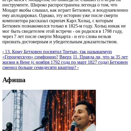
инструменте. Широко распространена легенда о том, что
Моцарт якобы слышал, как играет Бетховен, и воодушевленно
ему аплодировал. Однако, эту историю уже после смерти
композитора рассказал скрипач Карл Хольц, с которым
Бетховен познакомился только в 1825-м году. Хольц никак не
мог быть свидетелем этой встречи - он родился в 1798 году,
через 7 лет после смерти Моцарта - и его слова нельзя
признать достоверным и убедительным доказательством.
‹ 13. Кому Бетховен посвятил Третью, так называемую
«Героическую» симфонию?
Вверх
11. Правда ли, что за 35 лет
жизни в Вене (с ноября 1792 года по март 1827 года) Бетховен
сменил больше семидесяти квартир? ›
Афиша