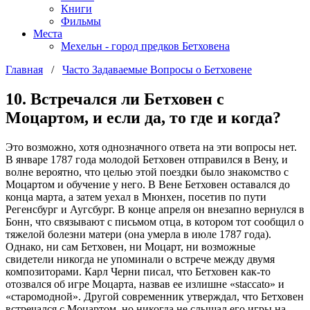
Книги
Фильмы
Места
Мехельн - город предков Бетховена
Главная
/
Часто Задаваемые Вопросы о Бетховене
10. Встречался ли Бетховен с
Моцартом, и если да, то где и когда?
Это возможно, хотя однозначного ответа на эти вопросы нет.
В январе 1787 года молодой Бетховен отправился в Вену, и
волне вероятно, что целью этой поездки было знакомство с
Моцартом и обучение у него. В Вене Бетховен оставался до
конца марта, а затем уехал в Мюнхен, посетив по пути
Регенсбург и Аугсбург. В конце апреля он внезапно вернулся в
Бонн, что связывают с письмом отца, в котором тот сообщил о
тяжелой болезни матери (она умерла в июле 1787 года).
Однако, ни сам Бетховен, ни Моцарт, ни возможные
свидетели никогда не упоминали о встрече между двумя
композиторами. Карл Черни писал, что Бетховен как-то
отозвался об игре Моцарта, назвав ее излишне «staccato» и
«старомодной». Другой современник утверждал, что Бетховен
встречался с Моцартом, но никогда не слышал его игры на