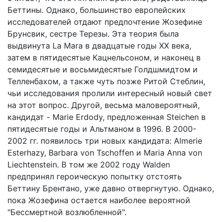
Беттины. Однако, большинство европейских
исследователей отдают предпочтение Жозефине
Брунсвик, сестре Терезы. Эта теория была
выдвинута La Mara в двадцатые годы XX века,
затем в пятидесятые Кацнельсоном, и наконец в
семидесятые и восьмидесятые Голдшмидтом и
Телленбахом, а также чуть позже Ритой Стеблин,
чьи исследования пролили интересный новый свет
на этот вопрос. Другой, весьма маловероятный,
кандидат - Marie Erdody, предложенная Steichen в
пятидесятые годы и Альтманом в 1996. В 2000-
2002 гг. появилось три новых кандидата: Almerie
Esterhazy, Barbara von Tschoffen и Maria Anna von
Liechtenstein. В том же 2002 году Walden
предпринял героическую попытку отстоять
Беттину Брентано, уже давно отвергнутую. Однако,
пока Жозефина остается наиболее вероятной
"Бессмертной возлюбленной".