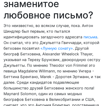
знаменитое
любовное письмо?
Это неизвестно, во всяком случае, пока. Антон
Шиндлер был первым, кто пытался
идентифицировать загадочного адресата
письма
.
Он считал, что это Джульетта Гвиччарди, которой
бетховен посвятил
«Лунную сонату»
. Другой
биограф Бетховена, Alexander Wheelock Thayer,
указывал на Терезу Брунсвик, двоюродную сестру
Джульетты. По мнению Theodor von Frimmel это
певица Magdalene Willmann, по мнению Унгера -
Беттина Брентано, Marek - Доротея Эртманн, и так
далее. Среди кандидатов подавляющее
большинство друзей Бетховена женского пола!
Maynard Solomon, один из самых модных
биографов Бетховена в Великобритании и США,
считает, что это Антония Брентано, родственница