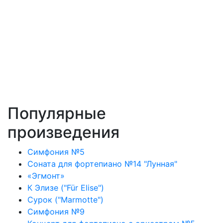
Популярные
произведения
Симфония №5
Соната для фортепиано №14 "Лунная"
«Эгмонт»
К Элизе ("Für Elise")
Сурок ("Marmotte")
Симфония №9