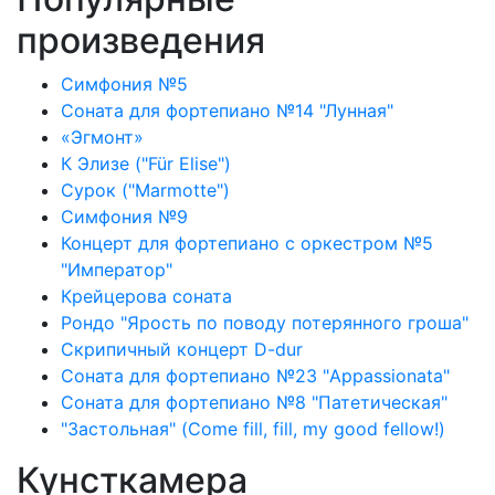
произведения
Симфония №5
Соната для фортепиано №14 "Лунная"
«Эгмонт»
К Элизе ("Für Elise")
Сурок ("Marmotte")
Симфония №9
Концерт для фортепиано с оркестром №5
"Император"
Крейцерова соната
Рондо "Ярость по поводу потерянного гроша"
Скрипичный концерт D-dur
Соната для фортепиано №23 "Appassionata"
Соната для фортепиано №8 "Патетическая"
"Застольная" (Come fill, fill, my good fellow!)
Кунсткамера