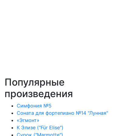
Популярные
произведения
Симфония №5
Соната для фортепиано №14 "Лунная"
«Эгмонт»
К Элизе ("Für Elise")
Сурок ("Marmotte")