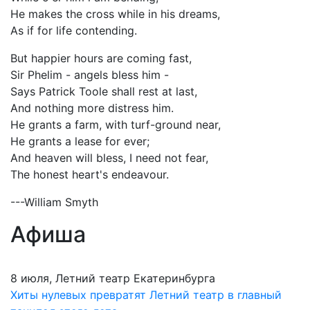
He makes the cross while in his dreams,
As if for life contending.
But happier hours are coming fast,
Sir Phelim - angels bless him -
Says Patrick Toole shall rest at last,
And nothing more distress him.
He grants a farm, with turf-ground near,
He grants a lease for ever;
And heaven will bless, I need not fear,
The honest heart's endeavour.
---William Smyth
Афиша
8 июля, Летний театр Екатеринбурга
Хиты нулевых превратят Летний театр в главный