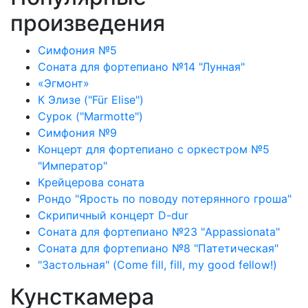
произведения
Симфония №5
Соната для фортепиано №14 "Лунная"
«Эгмонт»
К Элизе ("Für Elise")
Сурок ("Marmotte")
Симфония №9
Концерт для фортепиано с оркестром №5
"Император"
Крейцерова соната
Рондо "Ярость по поводу потерянного гроша"
Скрипичный концерт D-dur
Соната для фортепиано №23 "Appassionata"
Соната для фортепиано №8 "Патетическая"
"Застольная" (Come fill, fill, my good fellow!)
Кунсткамера