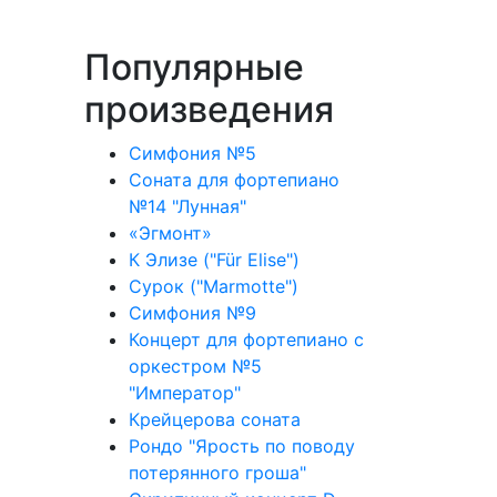
Популярные
произведения
Симфония №5
Соната для фортепиано
№14 "Лунная"
«Эгмонт»
К Элизе ("Für Elise")
Сурок ("Marmotte")
Симфония №9
Концерт для фортепиано с
оркестром №5
"Император"
Крейцерова соната
Рондо "Ярость по поводу
потерянного гроша"