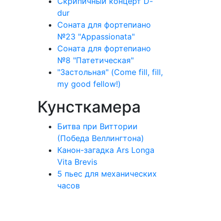
Скрипичный концерт D-
dur
Соната для фортепиано
№23 "Appassionata"
Соната для фортепиано
№8 "Патетическая"
"Застольная" (Come fill, fill,
my good fellow!)
Кунсткамера
Битва при Виттории
(Победа Веллингтона)
Канон-загадка Ars Longa
Vita Brevis
5 пьес для механических
часов