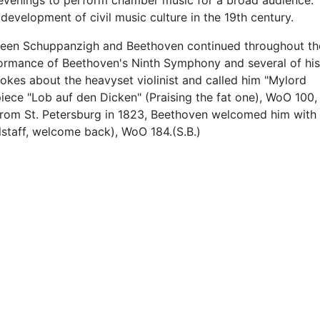
et evenings to perform chamber music for a broad audience.
 development of civil music culture in the 19th century.
etween Schuppanzigh and Beethoven continued throughout t
formance of Beethoven's Ninth Symphony and several of his
okes about the heavyset violinist and called him "Mylord
 piece "Lob auf den Dicken" (Praising the fat one), WoO 100,
from St. Petersburg in 1823, Beethoven welcomed him with
Falstaff, welcome back), WoO 184.(S.B.)