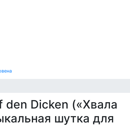
овена
f den Dicken («Хвала
ыкальная шутка для