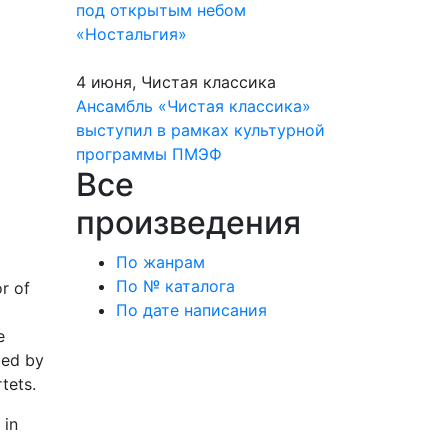
под открытым небом
«Ностальгия»
4 июня, Чистая классика
Ансамбль «Чистая классика»
выступил в рамках культурной
программы ПМЭФ
Все
произведения
По жанрам
По № каталога
r of
По дате написания
e
ded by
tets.
 in