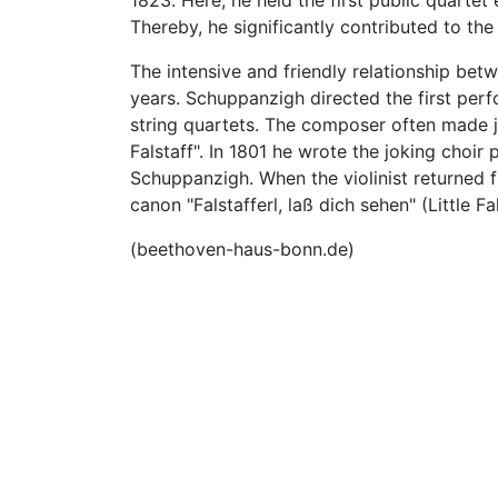
1823. Here, he held the first public quart
Thereby, he significantly contributed to the
The intensive and friendly relationship b
years. Schuppanzigh directed the first per
string quartets. The composer often made j
Falstaff". In 1801 he wrote the joking choir
Schuppanzigh. When the violinist returned 
canon "Falstafferl, laß dich sehen" (Little 
(beethoven-haus-bonn.de)