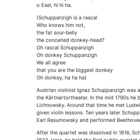
o Esel, hi hi ha.
(Schuppanzigh is a rascal
Who knows him not,
the fat sour-belly
the conceited donkey-head?
Oh rascal Schuppanzigh
Oh donkey Schuppanzigh
We all agree
that you are the biggest donkey
Oh donkey, ha ha ha)
Austrian violinist Ignaz Schuppanzigh was 
the Kärtnertortheater. In the mid 1790s he 
Lichnowsky. Around that time he met Ludw
given violin lessons. Ten years later Schupp
Earl Rasumowsky and performed Beethoven's
After the quartet was dissolved in 1816, S