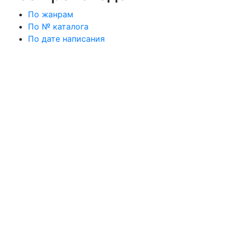
По жанрам
По № каталога
По дате написания