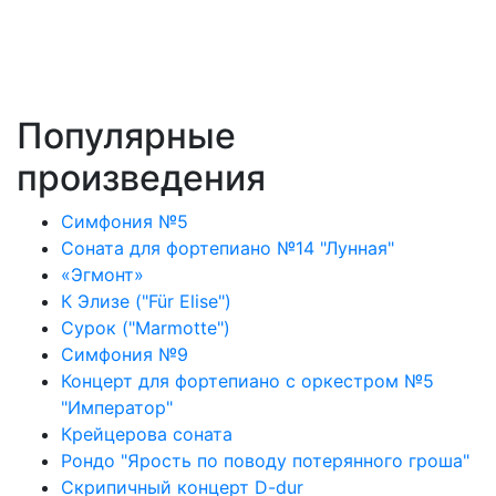
Популярные
произведения
Симфония №5
Соната для фортепиано №14 "Лунная"
«Эгмонт»
К Элизе ("Für Elise")
Сурок ("Marmotte")
Симфония №9
Концерт для фортепиано с оркестром №5
"Император"
Крейцерова соната
Рондо "Ярость по поводу потерянного гроша"
Скрипичный концерт D-dur