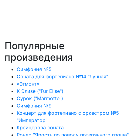
Популярные
произведения
Симфония №5
Соната для фортепиано №14 "Лунная"
«Эгмонт»
К Элизе ("Für Elise")
Сурок ("Marmotte")
Симфония №9
Концерт для фортепиано с оркестром №5
"Император"
Крейцерова соната
Рондо "Ярость по поводу потерянного гроша"