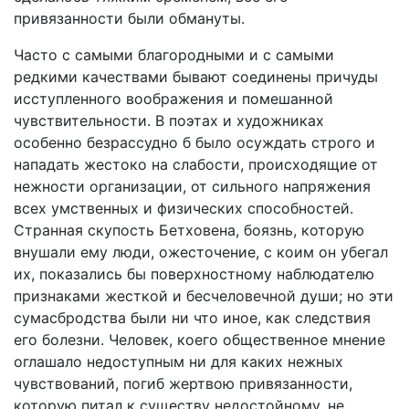
привязанности были обмануты.
Часто с самыми благородными и с самыми
редкими качествами бывают соединены причуды
исступленного воображения и помешанной
чувствительности. В поэтах и художниках
особенно безрассудно б было осуждать строго и
нападать жестоко на слабости, происходящие от
нежности организации, от сильного напряжения
всех умственных и физических способностей.
Странная скупость Бетховена, боязнь, которую
внушали ему люди, ожесточение, с коим он убегал
их, показались бы поверхностному наблюдателю
признаками жесткой и бесчеловечной души; но эти
сумасбродства были ни что иное, как следствия
его болезни. Человек, коего общественное мнение
оглашало недоступным ни для каких нежных
чувствований, погиб жертвою привязанности,
которую питал к существу недостойному, не