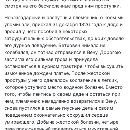
смотря на его бесчисленные пред ним проступки.
Неблагодарный и распутный племянник, о коем мы
упоминали, приехал 31 декабря 1826 года к дяде и
просил у него пособия в некоторых
затруднительных обстоятельствах, до коих довело
его дурное поведение. Бетховен нимало не
колебался; он тотчас отправился в Вену. Дорогою
застигла его сильная гроза и принудила
остановиться в дурном трактире, чтобы высушить
измоченное дождем платье. После жестокой
простуды у него сделалось воспаление в легких,
которое уступило место водяной болезни. Вместо
того, чтобы пектись о своем дяде и остаться при
нем, племянник немедленно возвратился в Вену,
снова пустился в самые гнусные дела и своим
поведением окончательно сокрушил сердце
умирающего. Добыча жестокой болезни, четыре
раза принужденный подвергнуться мучительной