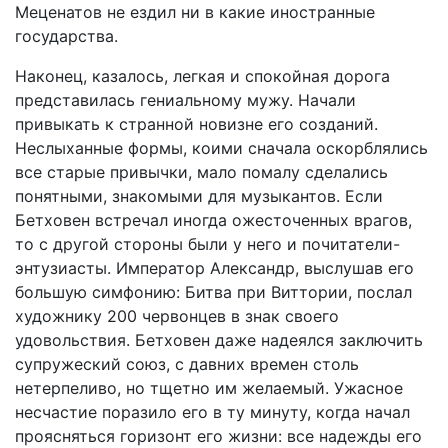
Меценатов не ездил ни в какие иностранные
государства.
Наконец, казалось, легкая и спокойная дорога
представилась гениальному мужу. Начали
привыкать к странной новизне его созданий.
Неслыханные формы, коими сначала оскорблялись
все старые привычки, мало помалу сделались
понятными, знакомыми для музыкантов. Если
Бетховен встречал иногда ожесточенных врагов,
то с другой стороны были у него и почитатели-
энтузиасты. Император Александр, выслушав его
большую симфонию: Битва при Виттории, послал
художнику 200 червонцев в знак своего
удовольствия. Бетховен даже надеялся заключить
супружеский союз, с давних времен столь
нетерпеливо, но тщетно им желаемый. Ужасное
несчастие поразило его в ту минуту, когда начал
проясняться горизонт его жизни: все надежды его