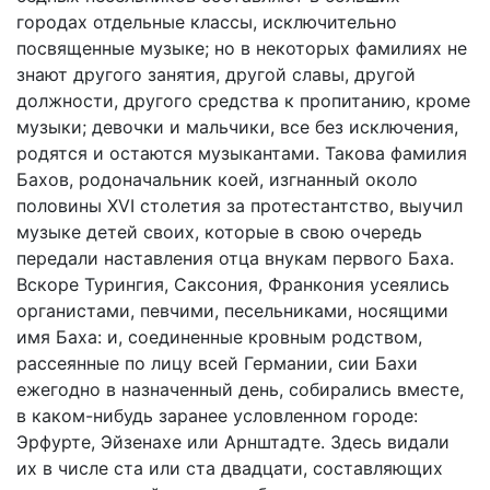
городах отдельные классы, исключительно
посвященные музыке; но в некоторых фамилиях не
знают другого занятия, другой славы, другой
должности, другого средства к пропитанию, кроме
музыки; девочки и мальчики, все без исключения,
родятся и остаются музыкантами. Такова фамилия
Бахов, родоначальник коей, изгнанный около
половины XVI столетия за протестантство, выучил
музыке детей своих, которые в свою очередь
передали наставления отца внукам первого Баха.
Вскоре Турингия, Саксония, Франкония усеялись
органистами, певчими, песельниками, носящими
имя Баха: и, соединенные кровным родством,
рассеянные по лицу всей Германии, сии Бахи
ежегодно в назначенный день, собирались вместе,
в каком-нибудь заранее условленном городе:
Эрфурте, Эйзенахе или Арнштадте. Здесь видали
их в числе ста или ста двадцати, составляющих