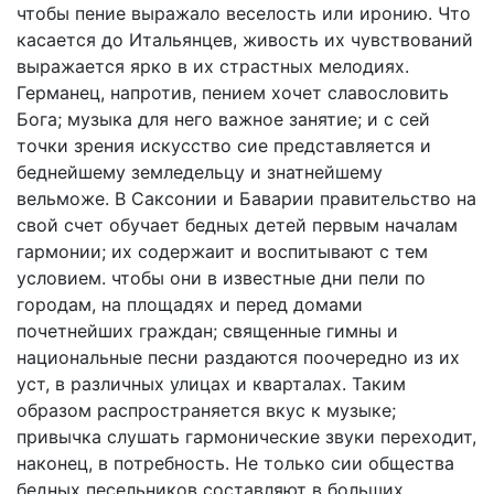
чтобы пение выражало веселость или иронию. Что
касается до Итальянцев, живость их чувствований
выражается ярко в их страстных мелодиях.
Германец, напротив, пением хочет славословить
Бога; музыка для него важное занятие; и с сей
точки зрения искусство сие представляется и
беднейшему земледельцу и знатнейшему
вельможе. В Саксонии и Баварии правительство на
свой счет обучает бедных детей первым началам
гармонии; их содержаит и воспитывают с тем
условием. чтобы они в известные дни пели по
городам, на площадях и перед домами
почетнейших граждан; священные гимны и
национальные песни раздаются поочередно из их
уст, в различных улицах и кварталах. Таким
образом распространяется вкус к музыке;
привычка слушать гармонические звуки переходит,
наконец, в потребность. Не только сии общества
бедных песельников составляют в больших