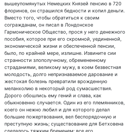
вышеупомянутых Немецких Князей пенсию в 720
флоринов, он страшился бедности и копил деньги.
Вместо того, чтобы обратиться к своим
согражданам, он писал в Лондонское
Гармоническое Общество, прося у него денежного
пособия, которое при его скромной, уединенной,
экономической жизни и обеспеченной пенсии,
было, по крайней мере, излишне. Извините сии
странности злополучному, обремененному
страданиями, великому мужу, в коем безвестная
молодость, долго непризнаваемое дарование и
жестокая болезнь превратили врожденную
меланхолию в некоторый род сумасшествия.
Дорого обошлись ему гений и слава, как
обыкновенно случается. Один из его племянников,
коего он нежно любил и для которого делал
большие пожертвования, вел беспорядочную и
преступную жизнь; существование для Бетховена
сделалось тяжким бременем; все его