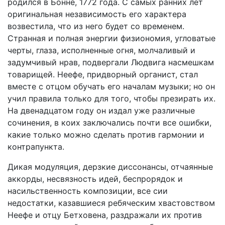
родился в Бонне, 1772 года. С самых ранних лет
оригинальная независимость его характера
возвестила, что из него будет со временем.
Странная и полная энергии физиономия, угловатые
черты, глаза, исполненные огня, молчаливый и
задумчивый нрав, подвергали Людвига насмешкам
товарищей. Неефе, придворный органист, стал
вместе с отцом обучать его началам музыки; но он
учил правила только для того, чтобы презирать их.
На двенадцатом году он издал уже различные
сочинения, в коих заключались почти все ошибки,
какие только можно сделать против гармонии и
контрапункта.
Дикая модуляция, дерзкие диссонансы, отчаянные
аккорды, несвязность идей, беспрорядок и
насильственность композиции, все сии
недостатки, казавшиеся ребяческим хвастовством
Неефе и отцу Бетховена, раздражали их против