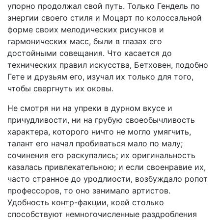
упорно продолжал свой путь. Только Гендель по
энергии своего стиля и Моцарт по колоссальной
форме своих мелодических рисунков и
гармонических масс, были в глазах его
достойными совещания. Что касается до
технических правил искусства, Бетховен, подобно
Гете и друзьям его, изучал их только для того,
чтобы свергнуть их оковы.
Не смотря ни на упреки в дурном вкусе и
причудливости, ни на грубую своеобычливость
характера, которого ничто не могло умягчить,
талант его начал пробиваться мало по малу;
сочинения его раскупались; их оригинальность
казалась привлекательною; и если своенравие их,
часто странное до уродлиости, возбуждало ропот
профессоров, то оно занимало артистов.
Удобность контр-факции, коей столько
способствуют немногочисленные раздробления