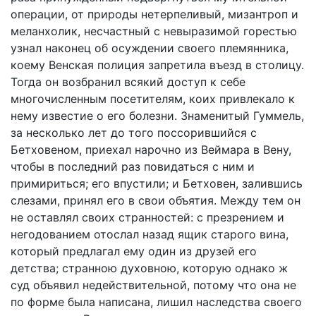
операции, от природы нетерпеливый, мизантроп и
меланхолик, несчастный с невыразимой горестью
узнал наконец об осуждении своего племянника,
коему Венская полиция запретила въезд в столицу.
Тогда он возбранил всякий доступ к себе
многочисленным посетителям, коих привлекало к
нему известие о его болезни. Знаменитый Гуммель,
за несколько лет до того поссорившийся с
Бетховеном, приехал нарочно из Веймара в Вену,
чтобы в последний раз повидаться с ним и
примириться; его впустили; и Бетховен, залившись
слезами, принял его в свои объятия. Между тем он
не оставлял своих странностей: с презрением и
негодованием отослал назад ящик старого вина,
который предлагал ему один из друзей его
детства; странною духовною, которую однако ж
суд объявил недействительной, потому что она не
по форме была написана, лишил наследства своего