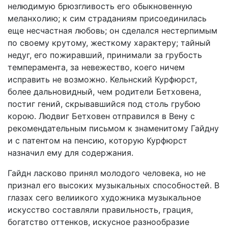
нелюдимую брюзгливость его обыкновенную
меланхолию; к сим страданиям присоединилась
еще несчастная любовь; он сделался нестерпимым
по своему крутому, жесткому характеру; тайный
недуг, его пожиравший, принимали за грубость
темперамента, за невежество, коего ничем
исправить не возможно. Кельнский Курфюрст,
более дальновидный, чем родители Бетховена,
постиг гений, скрывавшийся под столь грубою
корою. Людвиг Бетховен отправился в Вену с
рекомендательным письмом к знаменитому Гайдну
и с патентом на пенсию, которую Курфюрст
назначил ему для содержания.
Гайдн ласково принял молодого человека, но не
признал его высоких музыкальных способностей. В
глазах сего велиикого художника музыкальное
искусство составляли правильность, грация,
богатство оттенков, искусное разнообразие