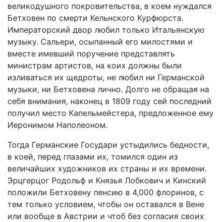
великодушного покровительства, в коем нуждался
Бетховен по смерти Кельнского Курфюрста.
Императорский двор любил только Итальянскую
музыку. Сальери, осыпанный его милостями и
вместе имевший поручение представлять
министрам артистов, на коих должны были
изливаться их щедроты, не любил ни Германской
музыки, ни Бетховена лично. Долго не обращая на
себя внимания, наконец в 1809 году сей последний
получил место Капельмейстера, предложенное ему
Иеронимом Наполеоном.
Тогда Германские Государи устыдились бедности,
в коей, перед глазами их, томился один из
величайших художников их страны и их времени.
Эрцгерцог Родольф и Князья Лобкович и Кинский
положили Бетховену пенсию в 4,000 флоринов, с
тем только условием, чтобы он оставался в Вене
или вообще в Австрии и чтоб без согласия своих