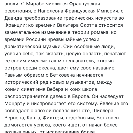
эпохи. С Мирабо числится Французская
революция, с Наполеона Французская Империя, с
Давида преобразование графических искусств во
Франции; ко времени Вальтера Скотта относится
замечательное изменение в теории романа, ко
времени Россини чрезвычайные успехи
драматической музыки. Сии особенные люди,
усвоив себе, так сказать, целую область, печатают
ее своим именем: так мореплаватель, открыв
остров среди океана, дает ему свое название.
Равным образом с Бетховена начинается
исторический ряд новых музыкантов, между
коими сияет имя Вебера и коих школа
распространяется далеко в Европе. Он наследует
Моцарту и ниспровергает его систему. Явление его
совпадает с эпохой появления Гете, Шиллера.
Вернера, Канта, Фихте; и, подобно им, Бетховен
домогается успеха, коего ищет, от начал более
возвышенных, от исследования более