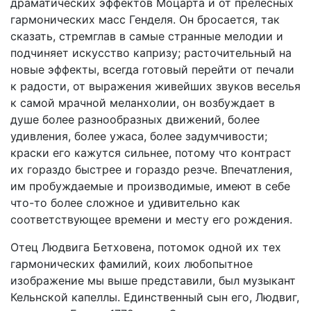
драматических эффектов Моцарта и от прелесных
гармонических масс Генделя. Он бросается, так
сказать, стремглав в самые странные мелодии и
подчиняет искусство капризу; расточительный на
новые эффекты, всегда готовый перейти от печали
к радости, от выражения живейших звуков веселья
к самой мрачной меланхолии, он возбуждает в
душе более разнообразных движений, более
удивления, более ужаса, более задумчивости;
краски его кажутся сильнее, потому что контраст
их гораздо быстрее и гораздо резче. Впечатления,
им пробуждаемые и производимые, имеют в себе
что-то более сложное и удивительно как
соответствующее времени и месту его рождения.
Отец Людвига Бетховена, потомок одной их тех
гармонических фамилий, коих любопытное
изображение мы выше представили, был музыкант
Кельнской капеллы. Единственный сын его, Людвиг,