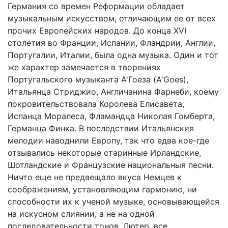
Германия со времен Реформации обладает
музыкальным искусством, отличающим ее от всех
прочих Европейских народов. До конца XVI
столетия во Франции, Испании, Фландрии, Англии,
Португалии, Италии, была одна музыка. Один и тот
же характер замечается в творениях
Португальского музыканта А'Гоеза (A'Goes),
Итальянца Стриджио, Англичанина Фарнеби, коему
покровительствовала Королева Елисавета,
Испанца Моралеса, Фламандца Николая Гомберта,
Германца Финка. В последствии Итальянския
мелодии наводнили Европу, так что едва кое-где
отзывались некоторые старинные Ирландские,
Шотландские и Французские национальныя песни.
Ничто еще не предвещало вкуса Немцев к
соображениям, установляющим гармонию, ни
способности их к ученой музыке, основывающейся
на искусном слиянии, а не на одной
последовательности тонов. Лютер, все