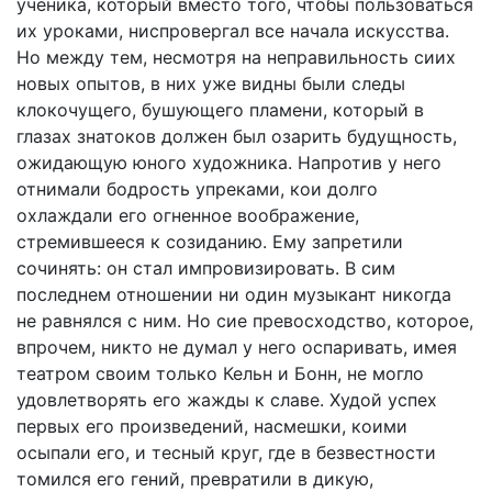
ученика, который вместо того, чтобы пользоваться
их уроками, ниспровергал все начала искусства.
Но между тем, несмотря на неправильность сиих
новых опытов, в них уже видны были следы
клокочущего, бушующего пламени, который в
глазах знатоков должен был озарить будущность,
ожидающую юного художника. Напротив у него
отнимали бодрость упреками, кои долго
охлаждали его огненное воображение,
стремившееся к созиданию. Ему запретили
сочинять: он стал импровизировать. В сим
последнем отношении ни один музыкант никогда
не равнялся с ним. Но сие превосходство, которое,
впрочем, никто не думал у него оспаривать, имея
театром своим только Кельн и Бонн, не могло
удовлетворять его жажды к славе. Худой успех
первых его произведений, насмешки, коими
осыпали его, и тесный круг, где в безвестности
томился его гений, превратили в дикую,