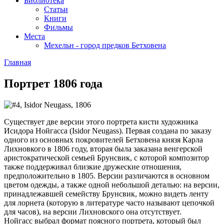
Библиотека
Статьи
Книги
Фильмы
Места
Мехельн - город предков Бетховена
Главная
Портрет 1806 года
Существует две версии этого портрета кисти художника
Исидора Нойгасса (Isidor Neugass). Первая создана по заказу
одного из основных покровителей Бетховена князя Карла
Лихновкого в 1806 году, вторая была заказана венгерской
аристократической семьей Брунсвик, с которой композитор
также поддерживал близкие дружеские отношения,
предположительно в 1805. Версии различаются в основном
цветом одежды, а также одной небольшой деталью: на версии,
принадлежавшей семейству Брунсвик, можно видеть ленту
для лорнета (которую в литературе часто называют цепочкой
для часов), на версии Лихновского она отсутствует.
Нойгасс выбрал формат поясного портрета, который был