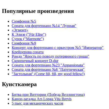
Популярные произведения
Симфония №5
Соната для фортепиано №14 "Лунная"
«Эгмонт»
К Элизе ("Für Elise")
Сурок ("Marmotte")
Симфония №9
Концерт для фортепиано с оркестром №5 "Император"
Крейцерова соната
Рондо "Ярость по поводу потерянного гроша"
Скрипичный концерт D-dur
Соната для фортепиано №23 "Appassionata"
Соната для фортепиано №8 "Патетическая"
"Застольная" (Come fill, fill, my good fellow!)
Кунсткамера
Битва при Виттории (Победа Веллингтона)
Канон-загадка Ars Longa Vita Brevis
5 пьес для механических часов