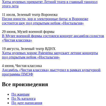
Хиты нулевых превратят Летний театр в главный танцпол
этого лета
11 июля, Зеленый театр Воронежа
Песни юности, хор и электронные биты: в Воронеже
состоится шоу под открытым небом «Ностальгия»
29 июня, Музей военной формы
В Музее военной формы состоялся концерт ансамбля солистов
«Чистая классика»
19 августа, Зеленый театр ВДНХ
Хиты нулевых хором: Palestrina запускает летние концерты
под открытым небом «Ностальгия»
4 июня, Чистая классика
Ансамбль «Чистая классика» выступил в рамках культурной
программы ПМЭФ
Все произведения
По жанрам
По № каталога
По дате написания