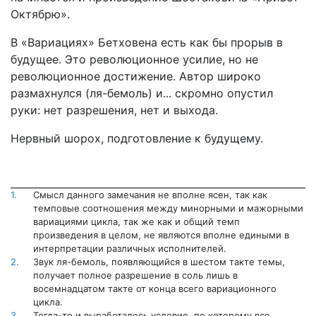
Октябрю».
В «Вариациях» Бетховена есть как бы прорыв в
будущее. Это революционное усилие, но не
революционное достижение. Автор широко
размахнулся (ля-бемоль) и... скромно опустил
руки: нет разрешения, нет и выхода.
Нервный шорох, подготовление к будущему.
1.
Смысл данного замечания не вполне ясен, так как
темповые соотношения между минорными и мажорными
вариациями цикла, так же как и общий темп
произведения в целом, не являются вполне едиными в
интерпретации различных исполнителей.
2.
Звук ля-бемоль, появляющийся в шестом такте темы,
получает полное разрешение в соль лишь в
восемнадцатом такте от конца всего вариационного
цикла.
3.
Тогда-то и выработалось условие, по которому все