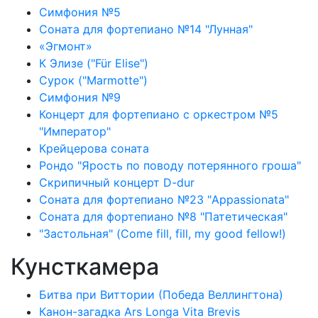
Симфония №5
Соната для фортепиано №14 "Лунная"
«Эгмонт»
К Элизе ("Für Elise")
Сурок ("Marmotte")
Симфония №9
Концерт для фортепиано с оркестром №5
"Император"
Крейцерова соната
Рондо "Ярость по поводу потерянного гроша"
Скрипичный концерт D-dur
Соната для фортепиано №23 "Appassionata"
Соната для фортепиано №8 "Патетическая"
"Застольная" (Come fill, fill, my good fellow!)
Кунсткамера
Битва при Виттории (Победа Веллингтона)
Канон-загадка Ars Longa Vita Brevis