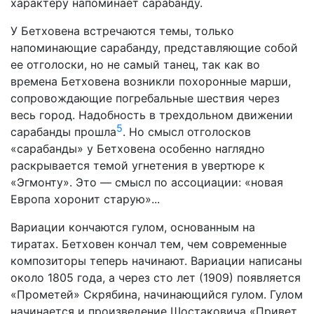
характеру напоминает сарабанду.
У Бетховена встречаются темы, только
напоминающие сарабанду, представляющие собой
ее отголоски, но не самый танец, так как во
времена Бетховена возникли похоронные марши,
сопровождающие погребальные шествия через
весь город. Надобность в трехдольном движении
5
сарабанды прошла
. Но смысл отголосков
«сарабанды» у Бетховена особенно наглядно
раскрывается темой угнетения в увертюре к
«Эгмонту». Это — смысл по ассоциации: «новая
Европа хоронит старую»...
Вариации кончаются гулом, основанным на
тиратах. Бетховен кончал тем, чем современные
композиторы теперь начинают. Вариации написаны
около 1805 года, а через сто лет (1909) появляется
«Прометей» Скрябина, начинающийся гулом. Гулом
начинается и произведение Шостаковича «Привет