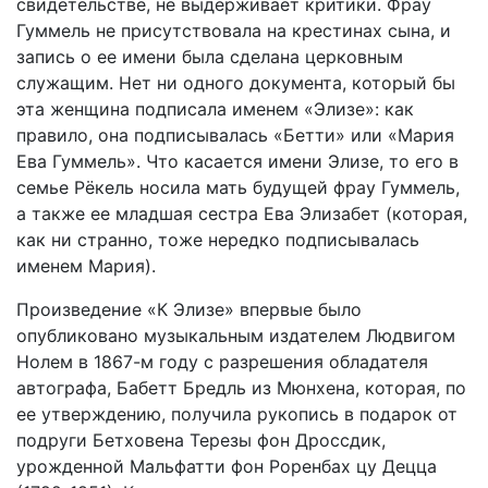
свидетельстве, не выдерживает критики. Фрау
Гуммель не присутствовала на крестинах сына, и
запись о ее имени была сделана церковным
служащим. Нет ни одного документа, который бы
эта женщина подписала именем «Элизе»: как
правило, она подписывалась «Бетти» или «Мария
Ева Гуммель». Что касается имени Элизе, то его в
семье Рёкель носила мать будущей фрау Гуммель,
а также ее младшая сестра Ева Элизабет (которая,
как ни странно, тоже нередко подписывалась
именем Мария).
Произведение «К Элизе» впервые было
опубликовано музыкальным издателем Людвигом
Нолем в 1867-м году с разрешения обладателя
автографа, Бабетт Бредль из Мюнхена, которая, по
ее утверждению, получила рукопись в подарок от
подруги Бетховена Терезы фон Дроссдик,
урожденной Мальфатти фон Роренбах цу Децца