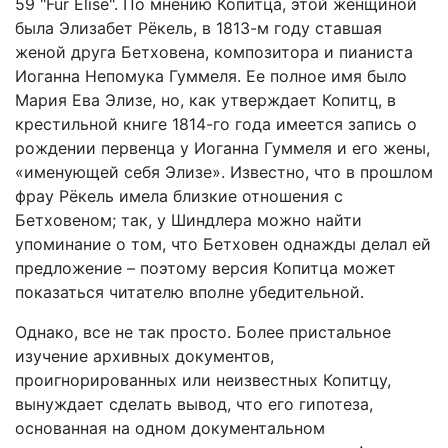
59 "Für Elise". По мнению Копитца, этой женщиной
была Элизабет Рёкель, в 1813-м году ставшая
женой друга Бетховена, композитора и пианиста
Иоганна Непомука Гуммеля. Ее полное имя было
Мария Ева Элизе, но, как утверждает Копитц, в
крестильной книге 1814-го года имеется запись о
рождении первенца у Иоганна Гуммеля и его жены,
«именующей себя Элизе». Известно, что в прошлом
фрау Рёкель имела близкие отношения с
Бетховеном; так, у Шиндлера можно найти
упоминание о том, что Бетховен однажды делал ей
предложение – поэтому версия Копитца может
показаться читателю вполне убедительной.
Однако, все не так просто. Более пристальное
изучение архивных документов,
проигнорированных или неизвестных Копитцу,
вынуждает сделать вывод, что его гипотеза,
основанная на одном документальном