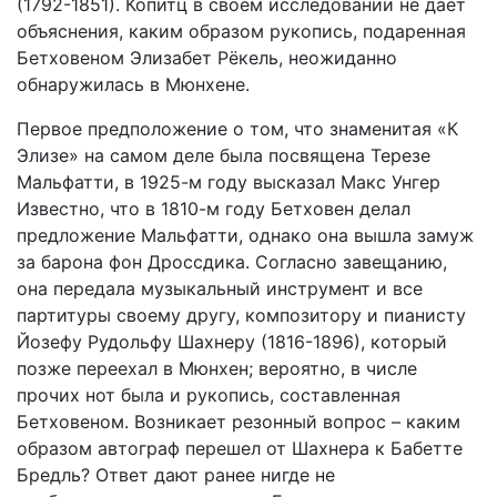
(1792-1851). Копитц в своем исследовании не дает
объяснения, каким образом рукопись, подаренная
Бетховеном Элизабет Рёкель, неожиданно
обнаружилась в Мюнхене.
Первое предположение о том, что знаменитая «К
Элизе» на самом деле была посвящена Терезе
Мальфатти, в 1925-м году высказал Макс Унгер
Известно, что в 1810-м году Бетховен делал
предложение Мальфатти, однако она вышла замуж
за барона фон Дроссдика. Согласно завещанию,
она передала музыкальный инструмент и все
партитуры своему другу, композитору и пианисту
Йозефу Рудольфу Шахнеру (1816-1896), который
позже переехал в Мюнхен; вероятно, в числе
прочих нот была и рукопись, составленная
Бетховеном. Возникает резонный вопрос – каким
образом автограф перешел от Шахнера к Бабетте
Бредль? Ответ дают ранее нигде не