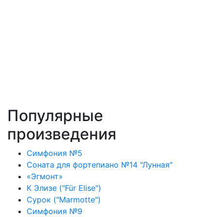
Популярные
произведения
Симфония №5
Соната для фортепиано №14 "Лунная"
«Эгмонт»
К Элизе ("Für Elise")
Сурок ("Marmotte")
Симфония №9