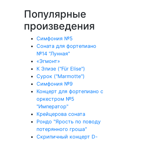
Популярные
произведения
Симфония №5
Соната для фортепиано
№14 "Лунная"
«Эгмонт»
К Элизе ("Für Elise")
Сурок ("Marmotte")
Симфония №9
Концерт для фортепиано с
оркестром №5
"Император"
Крейцерова соната
Рондо "Ярость по поводу
потерянного гроша"
Скрипичный концерт D-