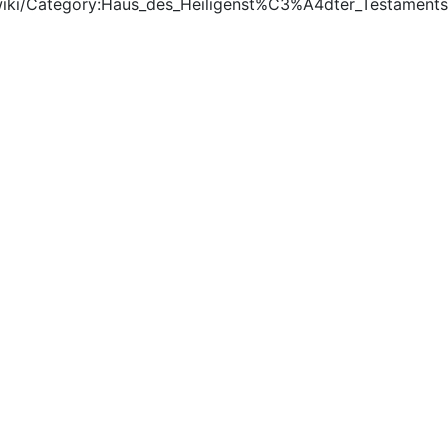
wiki/Category:Haus_des_Heiligenst%C3%A4dter_Testaments