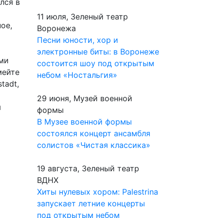
лся в
11 июля, Зеленый театр
ое,
Воронежа
Песни юности, хор и
электронные биты: в Воронеже
ми
состоится шоу под открытым
мейте
небом «Ностальгия»
tadt,
29 июня, Музей военной
ы
формы
В Музее военной формы
состоялся концерт ансамбля
солистов «Чистая классика»
19 августа, Зеленый театр
ВДНХ
Хиты нулевых хором: Palestrina
запускает летние концерты
под открытым небом