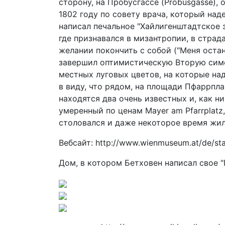
сторону, на Пробусгассе (Probusgasse),
1802 году по совету врача, который наде
написал печальное "Хайлигенштадтское з
где признавался в мизантропии, в страд
желании покончить с собой ("Меня остан
завершил оптимистическую Вторую сим
местных луговых цветов, на которые на
в виду, что рядом, на площади Пфаррплац 
находятся два очень известных и, как н
умеренный по ценам Mayer am Pfarrplatz
столовался и даже некоторое время жил 
Вебсайт: http://www.wienmuseum.at/de/sta
Дом, в котором Бетховен написал свое 