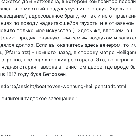
 окажется дом Бетховена, в котором композитор посели
ялся, что местный воздух улучшит его слух. Здесь он
авещание", адресованное брату, но так и не отправленн
аниях по поводу надвигающейся глухоты и в отчаянном
овило только мое искусство"). Здесь же, впрочем, он
фонию, продиктованную тем самым воздухом и запаха
деялся доктор. Если вы окажетесь здесь вечером, то и
(Pfarrplatz) - немного назад, в сторону метро Hеiligens
и странно, все еще хороших ресторана. Это, во-первых,
, чудная старая таверна в тенистом дворе, где вроде б
в 1817 году бука Бетховен."
ndorte/ansicht/beethoven-wohnung-heiligenstadt.html
"Гейлигенштадтское завещание":