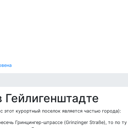
овена
в Гейлигенштадте
с этот курортный поселок является частью города):
ресечь Гринцингер-штрассе (Grinzinger Straße), то по ту