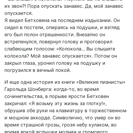
их звон?! Пора опускать занавес. Да, мой занавес
опускается.
Я видел Бетховена на последнем издыхании. Он
сидел в постели, опираясь на подушки, и взгляд
его был полон отрешенности. Внезапно он
встрепенулся, повернул голову и проговорил
слабеющим голосом: «Колокола... Вы слышите
колокола? Мой занавес опускается». Потом он
закрыл глаза, уронил голову на подушку и
погрузился в вечный покой.
И еще одна история из книги «Великие пианисты»
Гарольда Шонберга: когда-то, во время
сочинительства, в порыве ярости Бетховен
закричал: «Я возьму эту жизнь за глотку!»,
обрушив обе руки на клавиатуру в торжественном
и мощном аккорде. Символично, что умер он во
время страшной грозы, грозя небу кулаком, во
время яркой вспышки молнии и громового