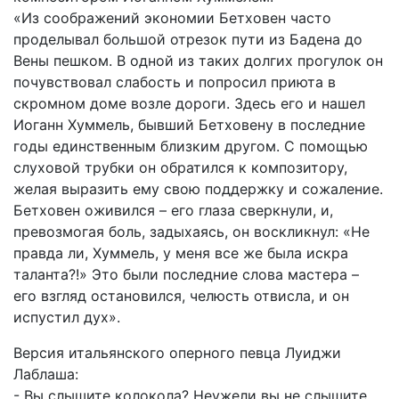
«Из соображений экономии Бетховен часто
проделывал большой отрезок пути из Бадена до
Вены пешком. В одной из таких долгих прогулок он
почувствовал слабость и попросил приюта в
скромном доме возле дороги. Здесь его и нашел
Иоганн Хуммель, бывший Бетховену в последние
годы единственным близким другом. С помощью
слуховой трубки он обратился к композитору,
желая выразить ему свою поддержку и сожаление.
Бетховен оживился – его глаза сверкнули, и,
превозмогая боль, задыхаясь, он воскликнул: «Не
правда ли, Хуммель, у меня все же была искра
таланта?!» Это были последние слова мастера –
его взгляд остановился, челюсть отвисла, и он
испустил дух».
Версия итальянского оперного певца Луиджи
Лаблаша:
- Вы слышите колокола? Неужели вы не слышите