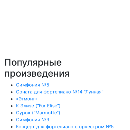
Популярные
произведения
Симфония №5
Соната для фортепиано №14 "Лунная"
«Эгмонт»
К Элизе ("Für Elise")
Сурок ("Marmotte")
Симфония №9
Концерт для фортепиано с оркестром №5