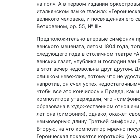
на пол». А в первом издании оркестровы
итальянском языке гласило: «Героическа
великого человека, и посвященная его 
Бетховеном, ор. 55, № III».
Предположительно впервые симфония про
венского мецената, летом 1804 года, то
следующего года в столичном театре «Ан
венских газет, «публика и господин ван
в этот вечер недовольны друг другом. Д
слишком невежлив, потому что не удос
напротив, он счел успех недостаточным»
чтобы все это кончилось!» Правда, как 
композитора утверждали, что «симфония
образована в художественном отношении
лет она (симфония), однако, окажет сво
неимоверную длину Третьей симфонии, 
Вторую, на что композитор мрачно посу
Героическая покажется короткой» (она 