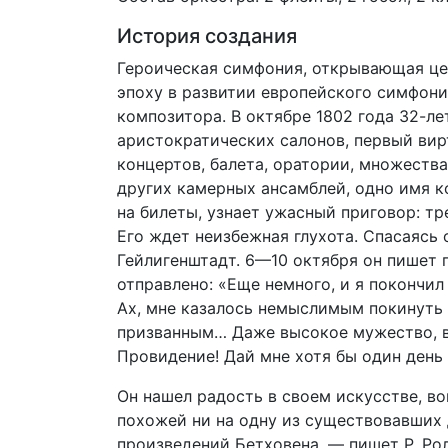
История создания
Героическая симфония, открывающая це
эпоху в развитии европейского симфони
композитора. В октябре 1802 года 32-л
аристократических салонов, первый вир
концертов, балета, оратории, множества
других камерных ансамблей, одно имя к
на билеты, узнает ужасный приговор: т
Его ждет неизбежная глухота. Спасаясь 
Гейлигенштадт. 6—10 октября он пишет 
отправлено: «Еще немного, и я покончил
Ах, мне казалось немыслимым покинуть с
призванным… Даже высокое мужество, вд
Провидение! Дай мне хотя бы один день
Он нашел радость в своем искусстве, в
похожей ни на одну из существовавших 
произведений Бетховена, — пишет Р. Ро