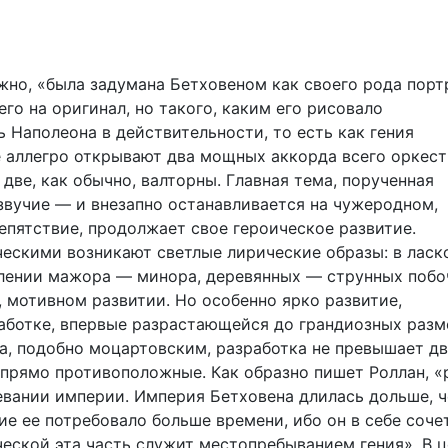
ожно, «была задумана Бетховеном как своего рода порт
го на оригинал, но такого, каким его рисовало
 Наполеона в действительности, то есть как гения
 аллегро открывают два мощных аккорда всего оркест
 две, как обычно, валторны. Главная тема, порученная
вучие — и внезапно останавливается на чужеродном,
епятствие, продолжает свое героическое развитие.
ческими возникают светлые лирические образы: в ласк
влении мажора — минора, деревянных — струнных побо
, мотивном развитии. Но особенно ярко развитие,
аботке, впервые разрастающейся до грандиозных разм
а, подобно моцартовским, разработка не превышает д
 прямо противоположные. Как образно пишет Роллан, «
евании империи. Империя Бетховена длилась дольше, 
е ее потребовало больше времени, ибо он в себе соче
ской эта часть служит местопребыванием гения». В ц