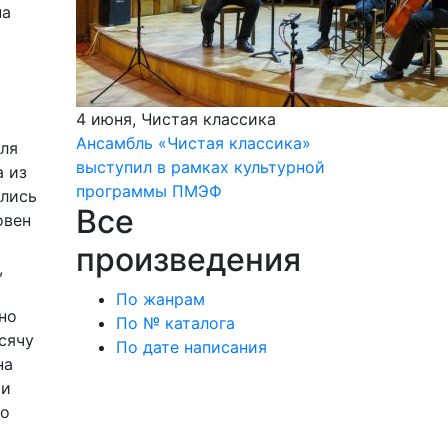
на
4 июня, Чистая классика
Ансамбль «Чистая классика»
еля
выступил в рамках культурной
а из
программы ПМЭФ
ались
Все
овен
произведения
,
По жанрам
но
По № каталога
сячу
По дате написания
на
 и
то