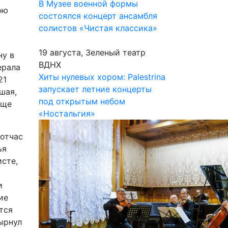
В Музее военной формы
ою
состоялся концерт ансамбля
солистов «Чистая классика»
19 августа, Зеленый театр
ну в
ВДНХ
ерала
Хиты нулевых хором: Palestrina
21
запускает летние концерты
шая,
под открытым небом
еще
«Ностальгия»
тотчас
ья
исте,
и
ие
тся
вырнул