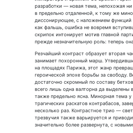
разработки — новая тема, непохожая ни 
в предельно отдаленной, к тому же мин
диссонирующее, с наложением функций 
как фальшь, ошибка не вовремя вступив
скрипок интонирует мотив главной парт
прежде незначительную роль: теперь он
Резчайший контраст образует вторая ча
занимает похоронный марш. Утвердивши
на площадях Парижа, этот жанр превращ
героической эпохе борьбы за свободу. В
достаточно скромный по составу бетхов
всего лишь одна валторна да выделены 
также предельно ясна. Минорная тема у
трагических раскатов контрабасов, за
несколько раз. Контрастное трио — све
трезвучия также варьируется и приводи
значительно более развернута, с новыми