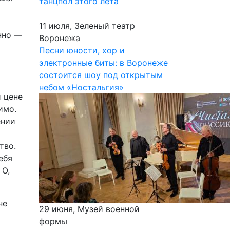
танцпол этого лета
11 июля, Зеленый театр
нно —
Воронежа
Песни юности, хор и
электронные биты: в Воронеже
состоится шоу под открытым
небом «Ностальгия»
 цене
имо.
ении
тво.
ебя
 О,
не
29 июня, Музей военной
формы