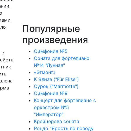
ании,
о
ками
Популярные
оло
произведения
Симфония №5
те
Соната для фортепиано
действ
№14 "Лунная"
ятник
«Эгмонт»
ить
К Элизе ("Für Elise")
влена
Сурок ("Marmotte")
орма
Симфония №9
Концерт для фортепиано с
оркестром №5
"Император"
Крейцерова соната
Рондо "Ярость по поводу