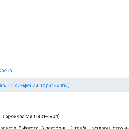
овена
ева. 111 симфоний. (фрагменты)
 Героическая (1801–1804)
ларнета, 2 фагота, 3 валторны, 2 трубы, литавры, струнн