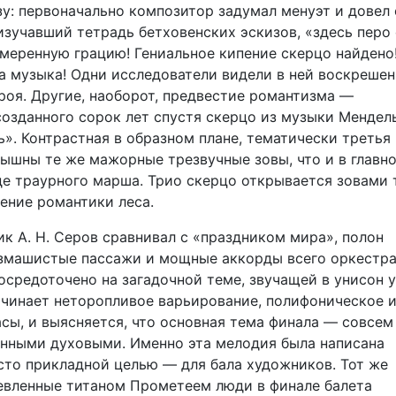
зу: первоначально композитор задумал менуэт и довел 
 изучавший тетрадь бетховенских эскизов, «здесь перо 
змеренную грацию! Гениальное кипение скерцо найдено
а музыка! Одни исследователи видели в ней воскреше
роя. Другие, наоборот, предвестие романтизма —
озданного сорок лет спустя скерцо из музыки Мендел
». Контрастная в образном плане, тематически третья
ышны те же мажорные трезвучные зовы, что и в главн
оде траурного марша. Трио скерцо открывается зовами 
ние романтики леса.
к А. Н. Серов сравнивал с «праздником мира», полон
азмашистые пассажи и мощные аккорды всего оркестра
средоточено на загадочной теме, звучащей в унисон у
ачинает неторопливое варьирование, полифоническое 
асы, и выясняется, что основная тема финала — совсем
янными духовыми. Именно эта мелодия была написана
исто прикладной целью — для бала художников. Тот же
шевленные титаном Прометеем люди в финале балета