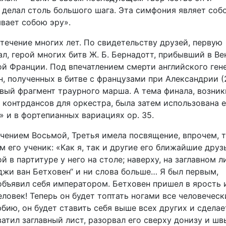
е делал столь большого шага. Эта симфония являет соб
ывает собою эру».
течение многих лет. По свидетельству друзей, первую
л, герой многих битв Ж. Б. Бернадотт, прибывший в Ве
й Франции. Под впечатлением смерти английского ген
, полученных в битве с французами при Александрии (
рвый фрагмент траурного марша. А тема финала, возник
2 контрдансов для оркестра, была затем использована 
 и в фортепианных вариациях ор. 35.
ючением Восьмой, Третья имела посвящение, впрочем, 
м его ученик: «Как я, так и другие его ближайшие друз
в партитуре у него на столе; наверху, на заглавном л
иджи ван Бетховен“ и ни слова больше… Я был первым,
объявил себя императором. Бетховен пришел в ярость 
ловек! Теперь он будет топтать ногами все человеческ
бию, он будет ставить себя выше всех других и сделае
ватил заглавный лист, разорвал его сверху донизу и ш