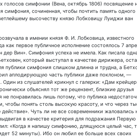
х голосов симфонии (Вена, октябрь 1806) посвящение 
я симфония, сочиненная, чтобы почтить память одного
светлейшему высочеству князю Лобковицу Луиджи ван
звучала в имении князя Ф. И. Лобковица, известного
гда как первое публичное исполнение состоялось 7 апр
 дер Вин». Симфония успеха не имела. Как писала одн
 Бетховен, который выступал в качестве дирижера, ост
ля публики симфония слишком длинна и трудна, а Бетх
тоил аплодирующую часть публики даже поклоном, —
. Один из слушателей крикнул с галерки: «Дам крейцер
иронически объяснял тот же рецензент, близкие друзья
 не понравилась лишь потому, что публика недостаточ
, чтобы понять столь высокую красоту, и что через ты
е действие». Чуть ли не все современники жаловались 
выдвигая в качестве критерия для подражания Первую
лил: «Когда я напишу симфонию, длящуюся целый час, 
идет 52 минуты). Ибо он любил ее больше всех своих