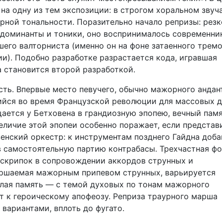
на одну из тем экспозиции: в строгом хоральном звуч
орной тональности. Поразительно начало репризы: резк
доминанты и тоники, оно воспринималось современни
шего валторниста (именно он на фоне затаенного трем
ии). Подобно разработке разрастается кода, игравшая
а становится второй разработкой.
сть. Впервые место певучего, обычно мажорного андан
йся во время Французской революции для массовых 
ается у Бетховена в грандиозную эпопею, вечный пам
еличие этой эпопеи особенно поражает, если представ
енский оркестр: к инструментам позднего Гайдна доба
в самостоятельную партию контрабасы. Трехчастная ф
 скрипок в сопровождении аккордов струнных и
вершаемая мажорным припевом струнных, варьируется
тлая память — с темой духовых по тонам мажорного
т к героическому апофеозу. Реприза траурного марша
 вариантами, вплоть до фугато.