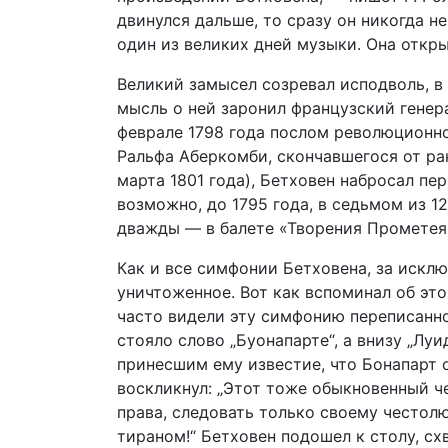
двинулся дальше, то сразу он никогда н
один из великих дней музыки. Она откр
Великий замысел созревал исподволь, в 
мысль о ней заронил французский генера
феврале 1798 года послом революционно
Ральфа Аберкомби, скончавшегося от ран
марта 1801 года), Бетховен набросал пе
возможно, до 1795 года, в седьмом из 1
дважды — в балете «Творения Прометея»
Как и все симфонии Бетховена, за искл
уничтоженное. Вот как вспоминал об это
часто видели эту симфонию переписанной 
стояло слово „Буонапарте“, а внизу „Лу
принесшим ему известие, что Бонапарт 
воскликнул: „Этот тоже обыкновенный че
права, следовать только своему честолю
тираном!“ Бетховен подошел к столу, сх