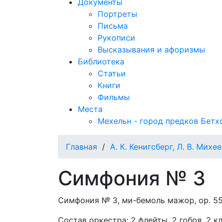
Документы
Портреты
Письма
Рукописи
Высказывания и афоризмы
Библиотека
Статьи
Книги
Фильмы
Места
Мехельн - город предков Бетх
Главная
/
А. К. Кенигсберг, Л. В. Михе
Симфония № 3
Симфония № 3, ми-бемоль мажор, ор. 55,
Состав оркестра: 2 флейты, 2 гобоя, 2 к