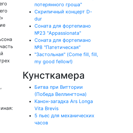
его
потерянного гроша"
его
Скрипичный концерт D-
!»
dur
ние
Соната для фортепиано
№23 "Appassionata"
ьсона
Соната для фортепиано
 часть
№8 "Патетическая"
ой
"Застольная" (Come fill, fill,
трех
my good fellow!)
Кунсткамера
,
Битва при Виттории
(Победа Веллингтона)
и
Канон-загадка Ars Longa
 иная:
Vita Brevis
5 пьес для механических
часов