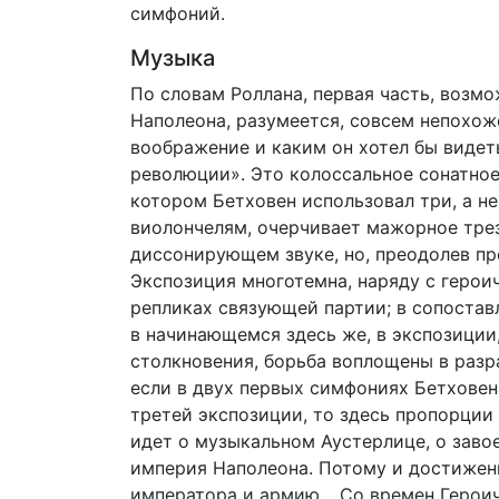
симфоний.
Музыка
По словам Роллана, первая часть, возм
Наполеона, разумеется, совсем непохоже
воображение и каким он хотел бы видеть
революции». Это колоссальное сонатное
котором Бетховен использовал три, а не
виолончелям, очерчивает мажорное трез
диссонирующем звуке, но, преодолев пр
Экспозиция многотемна, наряду с герои
репликах связующей партии; в сопоста
в начинающемся здесь же, в экспозиции
столкновения, борьба воплощены в разр
если в двух первых симфониях Бетховен
третей экспозиции, то здесь пропорции
идет о музыкальном Аустерлице, о заво
империя Наполеона. Потому и достижени
императора и армию… Со времен Героиче