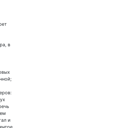
рет
ра, в
овых
чной;
еров:
вух
речь
чем
тал и
ентре