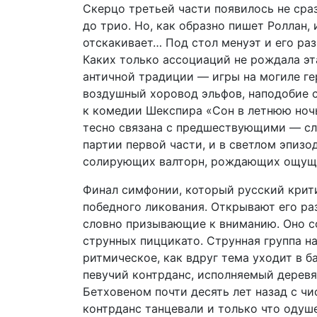
Скерцо третьей части появилось не сра
до трио. Но, как образно пишет Роллан,
отскакивает… Под стол менуэт и его ра
Каких только ассоциаций не рождала эт
античной традиции — игры на могиле ге
воздушный хоровод эльфов, наподобие с
к комедии Шекспира «Сон в летнюю ночь
тесно связана с предшествующими — сл
партии первой части, и в светлом эпиз
солирующих валторн, рождающих ощуще
Финал симфонии, который русский крити
победного ликования. Открывают его р
словно призывающие к вниманию. Оно со
струнных пиццикато. Струнная группа н
ритмическое, как вдруг тема уходит в б
певучий контрданс, исполняемый дерев
Бетховеном почти десять лет назад с ч
контрданс танцевали и только что оду