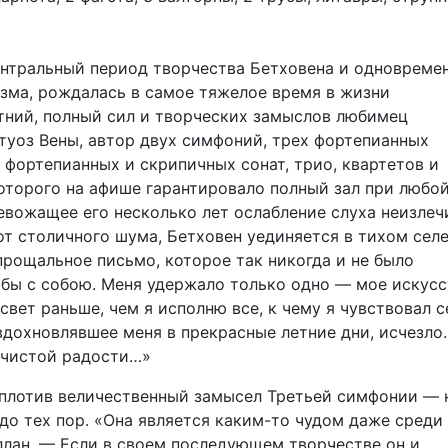
нтральный период творчества Бетховена и одновреме
зма, рождалась в самое тяжелое время в жизни
етний, полный сил и творческих замыслов любимец
туоз Вены, автор двух симфоний, трех фортепианных
 фортепианных и скрипичных сонат, трио, квартетов и
оторого на афише гарантировало полный зал при любой
ревожащее его несколько лет ослабление слуха неизлеч
от столичного шума, Бетховен уединяется в тихом сел
прощальное письмо, которое так никогда и не было
 бы с собою. Меня удержало только одно — мое искусс
вет раньше, чем я исполню все, к чему я чувствовал с
охновлявшее меня в прекрасные летние дни, исчезло.
 чистой радости…»
оплотив величественный замысел Третьей симфонии — 
до тех пор. «Она является каким-то чудом даже среди
ллан. — Если в своем последующем творчестве он и