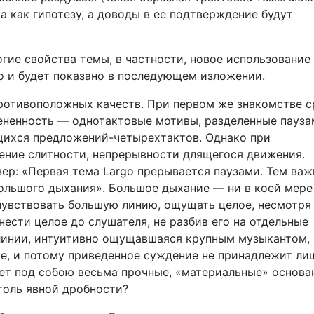
а как гипотезу, а доводы в ее подтверждение будут
ие свойства темы, в частности, новое использование
о и будет показано в последующем изложении.
ротивоположных качеств. При первом же знакомстве с
ененность — однотактовые мотивы, разделенные пауза
ихся предложений-четырехтактов. Однако при
ние слитности, непрерывности длящегося движения.
зер: «Первая тема Largo прерывается паузами. Тем важ
ольшого дыхания». Большое дыхание — ни в коей мере
 чувствовать большую линию, ощущать целое, несмотря
ести целое до слушателя, не разбив его на отдельные
инии, интуитивно ощущавшаяся крупным музыкантом,
е, и потому приведенное суждение не принадлежит ли
ет под собою весьма прочные, «материальные» основа
толь явной дробности?