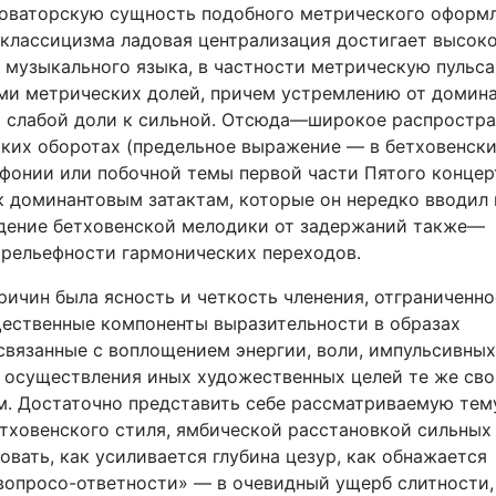
 новаторскую сущность подобного метрического оформ
о классицизма ладовая централизация достигает высок
ы музыкального языка, в частности метрическую пульс
и метрических долей, причем устремлению от домина
т слабой доли к сильной. Отсюда—широкое распростр
ских оборотах (предельное выражение — в бетховенск
онии или побочной темы первой части Пятого концерт
 доминантовым затактам, которые он нередко вводил 
ение бетховенской мелодики от задержаний также—
 рельефности гармонических переходов.
ричин была ясность и четкость членения, отграниченн
щественные компоненты выразительности в образах
связанные с воплощением энергии, воли, импульсивных
для осуществления иных художественных целей те же св
м. Достаточно представить себе рассматриваемую тем
етховенского стиля, ямбической расстановкой сильных
овать, как усиливается глубина цезур, как обнажается
опросо-ответности» — в очевидный ущерб слитности,