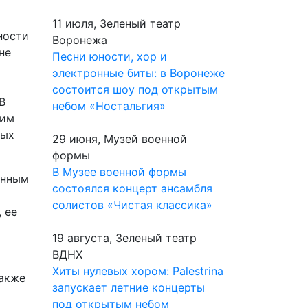
11 июля, Зеленый театр
ности
Воронежа
не
Песни юности, хор и
электронные биты: в Воронеже
состоится шоу под открытым
В
небом «Ностальгия»
оим
мых
29 июня, Музей военной
формы
В Музее военной формы
енным
состоялся концерт ансамбля
солистов «Чистая классика»
 ее
19 августа, Зеленый театр
ВДНХ
Хиты нулевых хором: Palestrina
также
запускает летние концерты
под открытым небом