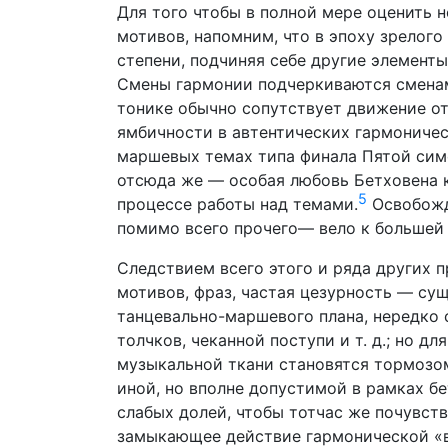
Для того чтобы в полной мере оценить
мотивов, напомним, что в эпоху зрелог
степени, подчиняя себе другие элемент
Смены гармонии подчеркиваются сменам
тонике обычно сопутствует движение о
ямбичности в автентических гармониче
маршевых темах типа финала Пятой симф
отсюда же — особая любовь Бетховена к
5
процессе работы над темами.
Освобожд
помимо всего прочего— вело к большей
Следствием всего этого и ряда других п
мотивов, фраз, частая цезурность — су
танцевально-маршевого плана, нередко 
толчков, чеканной поступи и т. д.; но 
музыкальной ткани становятся тормозо
иной, но вполне допустимой в рамках б
слабых долей, чтобы тотчас же почувств
замыкающее действие гармонической «в