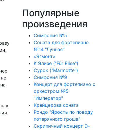
Популярные
произведения
Симфония №5
Соната для фортепиано
разу
№14 "Лунная"
ми,
«Эгмонт»
К Элизе ("Für Elise")
Сурок ("Marmotte")
нее
Симфония №9
 не
Концерт для фортепиано с
 на
оркестром №5
"Император"
Крейцерова соната
шь к
Рондо "Ярость по поводу
ния.
потерянного гроша"
Скрипичный концерт D-