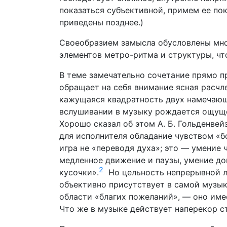
показаться субъективной, примем ее пок
приведены позднее.)
Своеобразием замысла обусловлены мног
элементов метро-ритма и структуры, чт
В теме замечательно сочетание прямо п
обращает на себя внимание ясная расчл
кажущаяся квадратность двух намечающ
вслушивании в музыку рождается ощуще
Хорошо сказал об этом А. Б. Гольденвей
для исполнителя обладание чувством «б
игра не «переводя духа»; это — умение
медленное движение и паузы, умение дон
2
кусочки».
Но цельность непрерывной л
объективно присутствует в самой музык
области «благих пожеланий», — оно име
Что же в музыке действует наперекор с