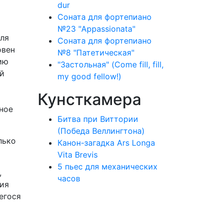
dur
Соната для фортепиано
№23 "Appassionata"
иля
Соната для фортепиано
овен
№8 "Патетическая"
ию
"Застольная" (Come fill, fill,
ой
my good fellow!)
Кунсткамера
тное
Битва при Виттории
(Победа Веллингтона)
лько
Канон-загадка Ars Longa
Vita Brevis
5 пьес для механических
,
часов
ния
егося