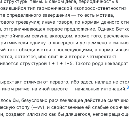
й структуры темы. В самом деле, периодичность в
новившийся тип гармонической «вопросо-ответности»
кте определенного завершения — то есть мотива,
ового трезвучия; иначе говоря, по нормам данного ст
я, отграничивающая первое предложение. Однако Бетх
неустойчивым секунд-аккордом, кроме того, расчленен
 ритмически сдвинуто «вперед» и устремлено к сильн
ртый такт объединяется с последующими, а нормативная
еется, остается, ибо слитный второй четырехтакт
ивается структурой 1 + 1 + 1+5. Такого рода неквадра
тырехтакт отличен от первого, ибо здесь налицо не сто
3
в ином ритме, на иной высоте — начальных интонаций.
алось бы, безусловно расчленяющее действие смягчено
ческую стопу (—vv), и свойственные ей слабые оконча
и, создают иллюзию как бы длящегося, непрекращающ