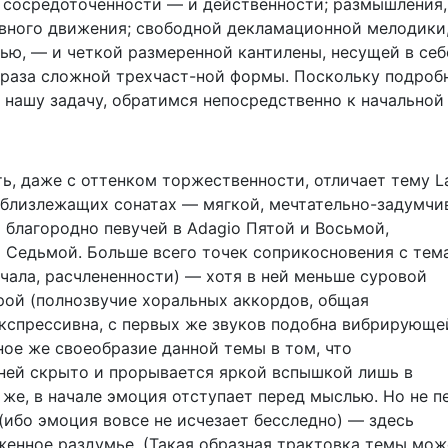
й сосредоточенности — и действенности; размышления,
ного движения; свободной декламационной мелодики
ю, — и четкой размеренной кантилены, несущей в себ
браза сложной трехчаст-ной формы. Поскольку подроб
 нашу задачу, обратимся непосредственно к начальной
ь, даже с оттенком торжественности, отличает тему L
 близлежащих сонатах — мягкой, мечтательно-задумчи
 благородно певучей в Adagio Пятой и Восьмой,
o Седьмой. Больше всего точек соприкосновения с тем
ачала, расчлененности) — хотя в ней меньше суровой
орой (полнозвучие хоральных аккордов, общая
кспрессивна, с первых же звуков подобна вибрирующе
ное же своеобразие данной темы в том, что
ней скрыто и прорывается яркой вспышкой лишь в
 же, в начале эмоция отступает перед мыслью. Но не п
ибо эмоция вовсе не исчезает бесследно) — здесь
женное раздумье. (Такая образная трактовка темы мож