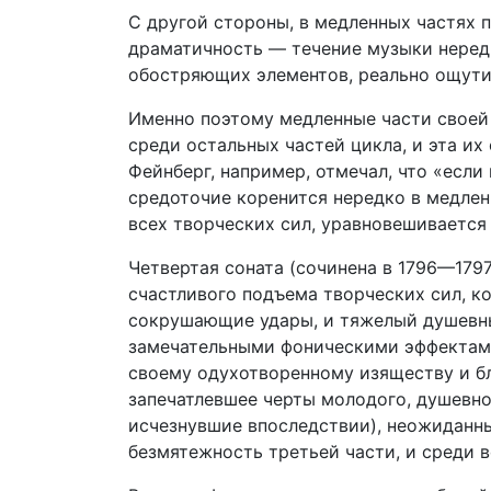
С другой стороны, в медленных частях 
драматичность — течение музыки нере
обостряющих элементов, реально ощут
Именно поэтому медленные части своей
среди остальных частей цикла, и эта их
Фейнберг, например, отмечал, что «есл
средоточие коренится нередко в медлен
всех творческих сил, уравновешивается
Четвертая соната (сочинена в 1796—1797
счастливого подъема творческих сил, к
сокрушающие удары, и тяжелый душевны
замечательными фоническими эффектами
своему одухотворенному изяществу и б
запечатлевшее черты молодого, душевно
исчезнувшие впоследствии), неожиданны
безмятежность третьей части, и среди вс