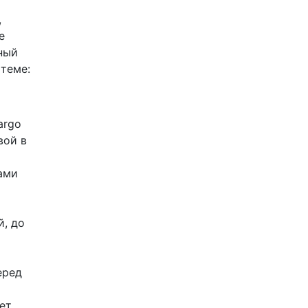
,
е
ный
 теме:
argo
вой в
ами
й, до
еред
ет