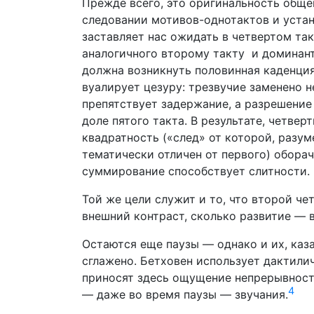
Прежде всего, это оригинальность обще
следовании мотивов-однотактов и уста
заставляет нас ожидать в четвертом та
аналогичного второму такту
и доминант
должна возникнуть половинная каденци
вуалирует цезуру: трезвучие заменено 
препятствует задержание, а разрешение
доле пятого такта. В результате, четве
квадратность («след» от которой, разум
тематически отличен от первого) оборач
суммирование способствует слитности.
Той же цели служит и то, что второй че
внешний контраст, сколько развитие — 
Остаются еще паузы — однако и их, каз
сглажено. Бетховен использует дактили
приносят здесь ощущение непрерывност
4
— даже во время паузы — звучания.