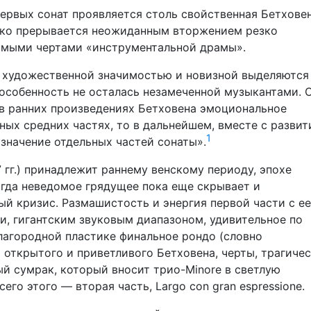
первых сонат проявляется столь свойственная Бетхове
дко прерывается неожиданным вторжением резко
имыми чертами «инструментальной драмы».
 художественной значимостью и новизной выделяются
 особенность не осталась незамеченной музыкантами. С
и в ранних произведениях Бетховена эмоциональное
ных средних частях, то в дальнейшем, вместе с разви
1
 значение отдельных частей сонаты».
 гг.) принадлежит раннему венскому периоду, эпохе
огда неведомое грядущее пока еще скрывает и
й кризис. Размашистость и энергия первой части с ее
, гигантским звуковым диапазоном, удивительное по
лагородной пластике финальное рондо (словно
 открытого и приветливого Бетховена, черты, трагиче
й сумрак, который вносит трио-Minore в светлую
его этого — вторая часть, Largo con gran espressione.