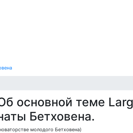
овена
 Об основной теме Lar
наты Бетховена.
 новаторстве молодого Бетховена)