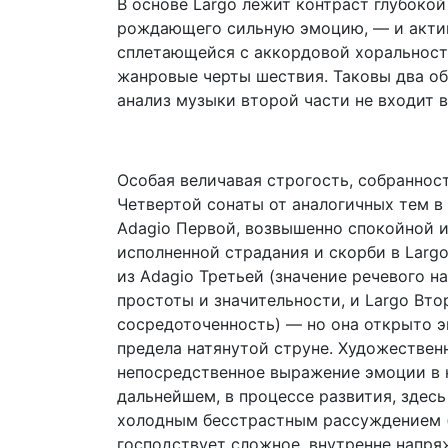
В основе Largo лежит контраст глубоко
рождающего сильную эмоцию, — и актив
сплетающейся с аккордовой хоральность
жанровые черты шествия. Таковы два о
анализ музыки второй части не входит в
Особая величавая строгость, собранност
Четвертой сонаты от аналогичных тем в
Adagio Первой, возвышенно спокойной и
исполненной страдания и скорби в Larg
из Adagio Третьей (значение речевого н
простоты и значительности, и Largo Вт
сосредоточенность) — но она открыто э
предела натянутой струне. Художествен
непосредственное выражение эмоции в 
дальнейшем, в процессе развития, здесь
холодным бесстрастным рассуждением (
господствует сложное, внутренне напря