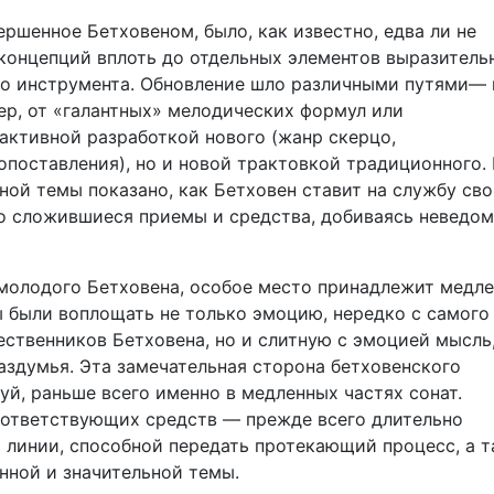
ршенное Бетховеном, было, как известно, едва ли не
концепций вплоть до отдельных элементов выразитель
го инструмента. Обновление шло различными путями— 
ер, от «галантных» мелодических формул или
 активной разработкой нового (жанр скерцо,
поставления), но и новой трактовкой традиционного. 
ной темы показано, как Бетховен ставит на службу св
о сложившиеся приемы и средства, добиваясь неведо
молодого Бетховена, особое место принадлежит медл
 были воплощать не только эмоцию, нередко с самого
ественников Бетховена, но и слитную с эмоцией мысль,
аздумья. Эта замечательная сторона бетховенского
уй, раньше всего именно в медленных частях сонат.
оответствующих средств — прежде всего длительно
 линии, способной передать протекающий процесс, а 
нной и значительной темы.