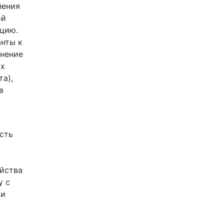
ления
ой
ацию.
нты к
анение
их
а),
в
ость
ойства
у с
 и