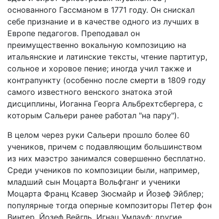
основанного Гассманом в 1771 году. Он снискал
себе признание и в качестве одного из лучших в
Европе педагогов. Преподавал он
преимущественно вокальную композицию на
итальянские и латинские тексты, чтение партитур,
сольное и хоровое пение; иногда учил также и
контрапункту (особенно после смерти в 1809 году
самого известного венского знатока этой
дисциплины, Иоганна Георга Альбрехтсбергера, с
которым Сальери ранее работал "на пару").
В целом через руки Сальери прошло более 60
учеников, причем с подавляющим большинством
из них маэстро занимался совершенно бесплатно.
Среди учеников по композиции были, например,
младший сын Моцарта Вольфганг и ученики
Моцарта Франц Ксавер Зюсмайр и Йозеф Эйблер;
популярные тогда оперные композиторы Петер фон
Винтер, Йозеф Вейгль, Игнац Умлауф; другие