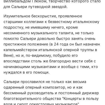
Виллибальдом Глюком, творчество которого стало
для Сальери путеводной звездой.
Изумительное бескорыстие, проявленное
старшими коллегами к безвестному итальянскому
подростку, не имевшему ничего, кроме
несомненного музыкального таланта, не только
помогло Сальери довольно быстро занять очень
престижное положение (в 24 года он был назначен
капельмейстером итальянской оперной труппы в
Вене), но и, по-видимому, побудило его
впоследствии столь же благородно вести себя с
начинающими музыкантами и вообще с теми, кто
нуждался в его помощи.
Сальери прославился не только как весьма
одаренный оперный композитор, но и как
бессменный руководитель и постоянный дирижер
благотворительного общества "Концерты в пользу
вдов и сирот оркестровых музыкантов",