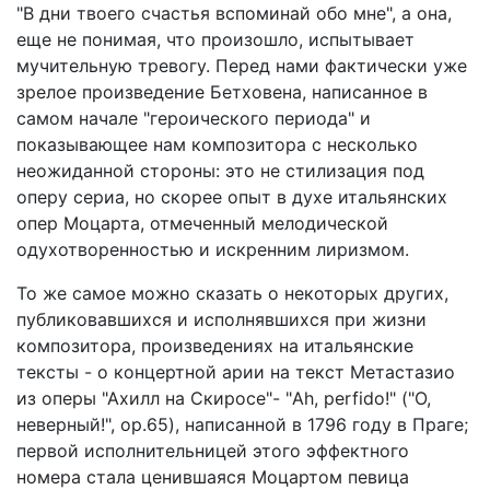
"В дни твоего счастья вспоминай обо мне", а она,
еще не понимая, что произошло, испытывает
мучительную тревогу. Перед нами фактически уже
зрелое произведение Бетховена, написанное в
самом начале "героического периода" и
показывающее нам композитора с несколько
неожиданной стороны: это не стилизация под
оперу сериа, но скорее опыт в духе итальянских
опер Моцарта, отмеченный мелодической
одухотворенностью и искренним лиризмом.
То же самое можно сказать о некоторых других,
публиковавшихся и исполнявшихся при жизни
композитора, произведениях на итальянские
тексты - о концертной арии на текст Метастазио
из оперы "Ахилл на Скиросе"- "Ah, perfido!" ("О,
неверный!", ор.65), написанной в 1796 году в Праге;
первой исполнительницей этого эффектного
номера стала ценившаяся Моцартом певица