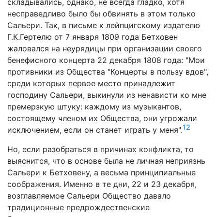
складывались, однако, не всегда гладко, хотя
несправедливо было бы обвинять в этом только
Сальери. Так, в письме к лейпцигскому издателю
Г.К.Гертелю от 7 января 1809 года Бетховен
жаловался на неурядицы при организации своего
бенефисного концерта 22 декабря 1808 года: "Мои
противники из Общества "Концерты в пользу вдов",
среди которых первое место принадлежит
господину Сальери, выкинули из ненависти ко мне
премерзкую штуку: каждому из музыкантов,
состоящему членом их Общества, они угрожали
12
исключением, если он станет играть у меня".
Но, если разобраться в причинах конфликта, то
выяснится, что в основе была не личная неприязнь
Сальери к Бетховену, а весьма принципиальные
соображения. Именно в те дни, 22 и 23 декабря,
возглавляемое Сальери Общество давало
традиционные предрождественские