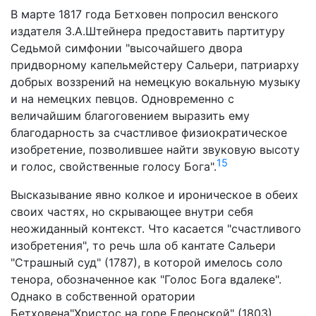
В марте 1817 года Бетховен попросил венского
издателя З.А.Штейнера предоставить партитуру
Седьмой симфонии "высочайшего двора
придворному капельмейстеру Сальери, патриарху
добрых воззрений на немецкую вокальную музыку
и на немецких певцов. Одновременно с
величайшим благоговением выразить ему
благодарность за счастливое физиократическое
изобретение, позволившее найти звуковую высоту
15
и голос, свойственные голосу Бога".
Высказывание явно колкое и ироническое в обеих
своих частях, но скрывающее внутри себя
неожиданный контекст. Что касается "счастливого
изобретения", то речь шла об кантате Сальери
"Страшный суд" (1787), в которой имелось соло
тенора, обозначенное как "Голос Бога вдалеке".
Однако в собственной оратории
Бетховена"Христос на горе Елеонской" (1803)