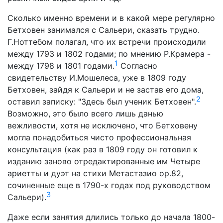
Сколько именно времени и в какой мере регулярно
Бетховен занимался с Сальери, сказать трудно.
Г.Ноттебом полагал, что их встречи происходили
между 1793 и 1802 годами; по мнению Р.Крамера -
1
между 1798 и 1801 годами.
Согласно
свидетельству И.Мошелеса, уже в 1809 году
Бетховен, зайдя к Сальери и не застав его дома,
2
оставил записку: "Здесь был ученик Бетховен".
Возможно, это было всего лишь данью
вежливости, хотя не исключено, что Бетховену
могла понадобиться чисто профессиональная
консультация (как раз в 1809 году он готовил к
изданию заново отредактированные им Четыре
ариетты и дуэт на стихи Метастазио ор.82,
сочиненные еще в 1790-х годах под руководством
3
Сальери).
Даже если занятия длились только до начала 1800-