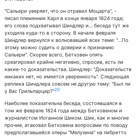
"Сальери уверяет, что он отравил Моцарта", -
писал племянник Карл в конце января 1824 года;
его слова подхватывал Шиндлер и… беседа тут же
уходила куда-то в сторону. В начале февраля
Шиндлер вернулся к волновавшей всех теме: "…По
этому можно судить о доверии к признанию
Сальери". Скорее всего, Бетховен опять
среагировал крайне негативно, спросив, есть ли
какие-то доказательства. Шиндлер: "Доказательств
никаких нет, но имеется уверенность". Следующая
реплика Шиндлера совсем не другую тему: "Был ли
20
у Вас Грильпарцер?"
Наиболее показательна беседа, состоявшаяся в
том же феврале 1824 года между Бетховеном и
журналистом Иоганном Шиком. Шик, как и многие
прочие, атаковал Бетховена вопросами по поводу
предполагавшейся оперы "Мелузина" на либретто