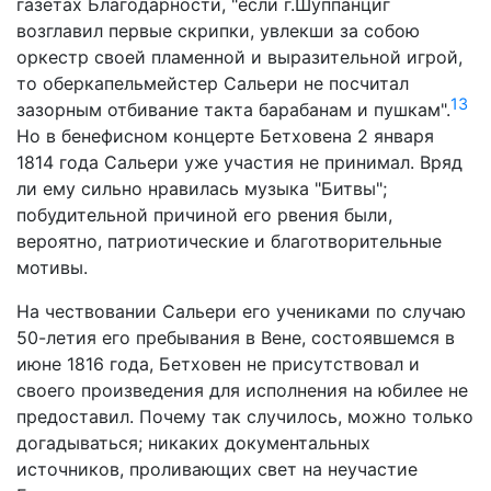
газетах Благодарности, "если г.Шуппанциг
возглавил первые скрипки, увлекши за собою
оркестр своей пламенной и выразительной игрой,
то оберкапельмейстер Сальери не посчитал
13
зазорным отбивание такта барабанам и пушкам".
Но в бенефисном концерте Бетховена 2 января
1814 года Сальери уже участия не принимал. Вряд
ли ему сильно нравилась музыка "Битвы";
побудительной причиной его рвения были,
вероятно, патриотические и благотворительные
мотивы.
На чествовании Сальери его учениками по случаю
50-летия его пребывания в Вене, состоявшемся в
июне 1816 года, Бетховен не присутствовал и
своего произведения для исполнения на юбилее не
предоставил. Почему так случилось, можно только
догадываться; никаких документальных
источников, проливающих свет на неучастие