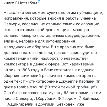
7
книге Г.Ноттебом.
Насколько мы можем судить по этим публикациям,
исправления, которые вносил в работы ученика
Сальери, касались не столько самой композиции,
сколько итальянской декламации - маэстро
выявлял неверно поставленные цезуры, ударения,
элизии, неловкие для интонирования
мелодические обороты. В те времена это было
довольно важные детали, позволявшие судить о
компетенции (или, наоборот, о невежестве)
композитора в данной сфере. Вот характерный
штрих: в 1808 году в Вене готовился к изданию
сборник сочинений различных композиторов на
один текст - стихотворение Джузеппе Карпани "In
questa tomba oscura" ("В этой темной гробнице").
Оно было положено на музыку 63 авторами, в том
числе Сальери, Л.Керубини, Ф.Паэром, Й.Вейглем,
Н.А.Цингарелли и другими. Бетховен, уже