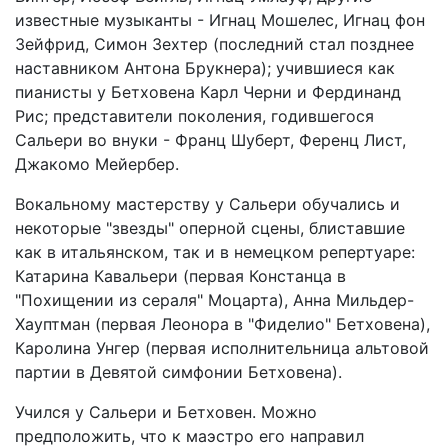
известные музыканты - Игнац Мошелес, Игнац фон
Зейфрид, Симон Зехтер (последний стал позднее
наставником Антона Брукнера); учившиеся как
пианисты у Бетховена Карл Черни и Фердинанд
Рис; представители поколения, годившегося
Сальери во внуки - Франц Шуберт, Ференц Лист,
Джакомо Мейербер.
Вокальному мастерству у Сальери обучались и
некоторые "звезды" оперной сцены, блиставшие
как в итальянском, так и в немецком репертуаре:
Катарина Кавальери (первая Констанца в
"Похищении из сераля" Моцарта), Анна Мильдер-
Хауптман (первая Леонора в "Фиделио" Бетховена),
Каролина Унгер (первая исполнительница альтовой
партии в Девятой симфонии Бетховена).
Учился у Сальери и Бетховен. Можно
предположить, что к маэстро его направил