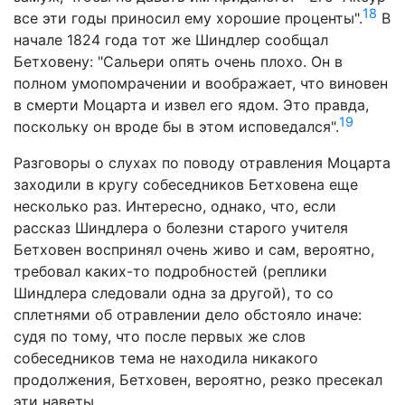
18
все эти годы приносил ему хорошие проценты".
В
начале 1824 года тот же Шиндлер сообщал
Бетховену: "Сальери опять очень плохо. Он в
полном умопомрачении и воображает, что виновен
в смерти Моцарта и извел его ядом. Это правда,
19
поскольку он вроде бы в этом исповедался".
Разговоры о слухах по поводу отравления Моцарта
заходили в кругу собеседников Бетховена еще
несколько раз. Интересно, однако, что, если
рассказ Шиндлера о болезни старого учителя
Бетховен воспринял очень живо и сам, вероятно,
требовал каких-то подробностей (реплики
Шиндлера следовали одна за другой), то со
сплетнями об отравлении дело обстояло иначе:
судя по тому, что после первых же слов
собеседников тема не находила никакого
продолжения, Бетховен, вероятно, резко пресекал
эти наветы.