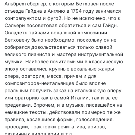
Альбрехтсбергер, с которым Бетховен после
отъезда Гайдна в Англию в 1794 году занимался
контрапунктом и фугой. Но не исключено, что к
Сальери посоветовал обратиться и сам Гайдн.
Овладеть тайнами вокальной композиции
Бетховену было необходимо, поскольку он не
собирался довольствоваться только славой
великого пианиста и мастера инструментальной
музыки. Наиболее почитаемыми в классическую
эпоху оставались крупные вокальные жанры -
опера, оратория, месса, причем и для
композиторов-неитальянцев было вполне
реальным получить заказ на итальянскую оперу
или ораторию как в самой Италии, так и за ее
пределами. Впрочем, и в музыке, писавшейся на
немецкие тексты, действовали примерно те же
правила, касавшиеся формы, голосоведения,
просодии, трактовки речитатива, ариозо,
различных видов арии и т.д.