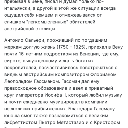
пребывая в Вене, писал и думал только по-
итальянски, а другой в этой же ситуации всегда
ощущал себя немцем и отмежевывался от
слишком "легкомысленных" обитателей
австрийской столицы.
Антонио Сальери, проживший по тогдашним
меркам долгую жизнь (1750 - 1825), приехал в Вену
почти 16-летним подростком из Венеции, где ему,
сироте, вынужденному искать богатых
покровителей, посчастливилось повстречаться с
видным австрийским композитором Флорианом
Леопольдом Гассманом. Гассман дал ему
превосходное образование и ввел в приватный
круг императора Иосифа II, который любил музыку
и почти ежедневно музицировал в компании
нескольких приближенных. Благодаря Гассману
юноша смог также познакомиться с великим
либреттистом Пьетро Метастазио и с Кристофом