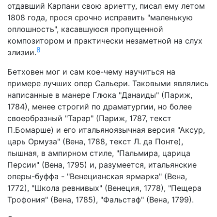
отдавший Карпани свою ариетту, писал ему летом
1808 года, прося срочно исправить "маленькую
оплошность", касавшуюся пропущенной
композитором и практически незаметной на слух
8
элизии.
Бетховен мог и сам кое-чему научиться на
примере лучших опер Сальери. Таковыми являлись
написанные в манере Глюка "Данаиды" (Париж,
1784), менее строгий по драматургии, но более
своеобразный "Тарар" (Париж, 1787, текст
П.Бомарше) и его итальяноязычная версия "Аксур,
царь Ормуза" (Вена, 1788, текст Л. да Понте),
пышная, в ампирном стиле, "Пальмира, царица
Персии" (Вена, 1795) и, разумеется, итальянские
оперы-буффа - "Венецианская ярмарка" (Вена,
1772), "Школа ревнивых" (Венеция, 1778), "Пещера
Трофония" (Вена, 1785), "Фальстаф" (Вена, 1799).