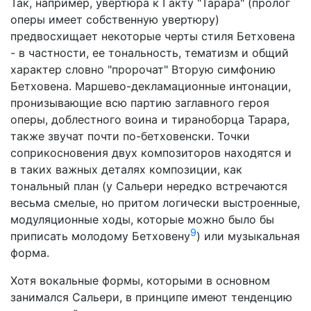
Так, например, увертюра к I акту "Тарара" (пролог
оперы имеет собственную увертюру)
предвосхищает некоторые черты стиля Бетховена
- в частности, ее тональность, тематизм и общий
характер словно "пророчат" Вторую симфонию
Бетховена. Маршево-декламационные интонации,
пронизывающие всю партию заглавного героя
оперы, доблестного воина и тираноборца Тарара,
также звучат почти по-бетховенски. Точки
соприкосновения двух композиторов находятся и
в таких важных деталях композиции, как
тональный план (у Сальери нередко встречаются
весьма смелые, но притом логически выстроенные,
модуляционные ходы, которые можно было бы
9
приписать молодому Бетховену
) или музыкальная
форма.
Хотя вокальные формы, которыми в основном
занимался Сальери, в принципе имеют тенденцию