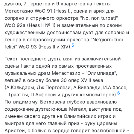
дуэтов, 7 терцетов и 9 квартетов на тексты
Метастазио WoO 91 (Hess I), сцена и ария для
сопрано и струнного оркестра "No, non turbati"
WoO 92a (Hess II № 1) и замечательный по своим
художественным достоинствам дуэт для сопрано и
тенора в сопровождении оркестра "Ne'giorni tuoi
5
felici" WoO 93 (Hess II и XIV).
Текст последнего дуэта взят из заключительной
сцены I акта одной из самых прославленных
музыкальных драм Метастазио - "Олимпиада",
легшей в основу более 30 опер XVIII века
(А.Кальдары, Дж.Перголези, А.Вивальди, И.А.Хассе,
6
Т.Траэтты, П.Анфосси и других композиторов).
По-видимому, Бетховена глубоко взволновало
содержание дуэта: юноша Мегакл, выступив под
именем своего друга на Олимпийских играх и
выиграв для него главный приз - руку царевны
Аристеи, с болью в сердце говорит возлюбленной -