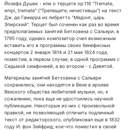
Йозефа Душек - или о терцете ор.116 "Tremate,
empi, tremate" ("Трепещите, нечестивцы") на текст
Дж. де Гамерра из либретто "Медонт, царь
Эпирский". Терцет был сочинен как раз во время
предполагаемых занятий Бетховена с Сальери, в
1795 году, однако композитор счел возможным
вставить его в программы своих бенефисных
концертов 2 января 1814 и 21 мая 1824 года,
поместив, в первом случае, в одной программе с
Седьмой симфонией, а во втором - с Девятой.
Материалы занятий Бетховена с Сальери
сохранились; они находятся в Вене в архиве
Венского общества любителей музыки, но, к
сожалению, пока еще не удостоились научной
публикации. Некоторые из них с произвольной
правкой, не позволяющей отличить подлинный
текст от редакторского, опубликовал еще в 1832
году И. фон Зейфрид; кое-что поместил в своей