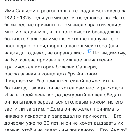
Имя Сальери в разговорных тетрадях Бетховена за
1820 - 1825 годы упоминается неоднократно. На то
были веские причины, в том числе практические:
многие надеялись, что после смерти безнадежно
больного Сальери именно Бетховен получит его
пост первого придворного капельмейстера (эти
17
надежды, однако, не оправдались).
По-видимому,
на Бетховена произвела сильное впечатление
трагическая история болезни Сальери,
рассказанная в конце декабря Антоном
Шиндлером: "Его пришлось силой поместить в
больницу, так как он не хотел сам нести расходов.
И на второй день, когда дежурный пошел обедать,
он попытался зарезаться столовым ножом, но его
застигли за этим. - Дома он не желал принимать
никаких лекарств и запрещал их приносить. - Его
дочерям уже по 30 лет, и он не хочет выдавать их
замуж, чтобы не давать им приданого. - Его "Аксур"