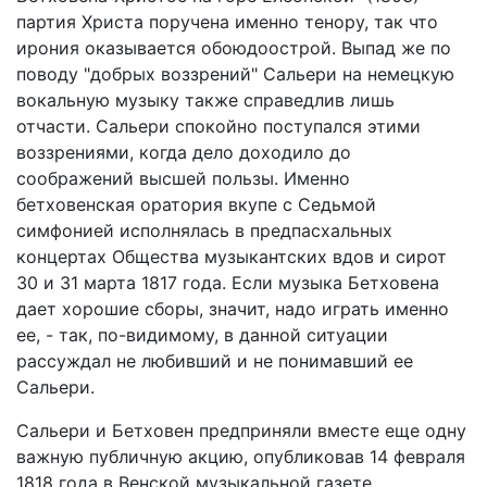
партия Христа поручена именно тенору, так что
ирония оказывается обоюдоострой. Выпад же по
поводу "добрых воззрений" Сальери на немецкую
вокальную музыку также справедлив лишь
отчасти. Сальери спокойно поступался этими
воззрениями, когда дело доходило до
соображений высшей пользы. Именно
бетховенская оратория вкупе с Седьмой
симфонией исполнялась в предпасхальных
концертах Общества музыкантских вдов и сирот
30 и 31 марта 1817 года. Если музыка Бетховена
дает хорошие сборы, значит, надо играть именно
ее, - так, по-видимому, в данной ситуации
рассуждал не любивший и не понимавший ее
Сальери.
Сальери и Бетховен предприняли вместе еще одну
важную публичную акцию, опубликовав 14 февраля
1818 года в Венской музыкальной газете