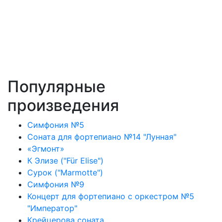
Популярные
произведения
Симфония №5
Соната для фортепиано №14 "Лунная"
«Эгмонт»
К Элизе ("Für Elise")
Сурок ("Marmotte")
Симфония №9
Концерт для фортепиано с оркестром №5
"Император"
Крейцерова соната