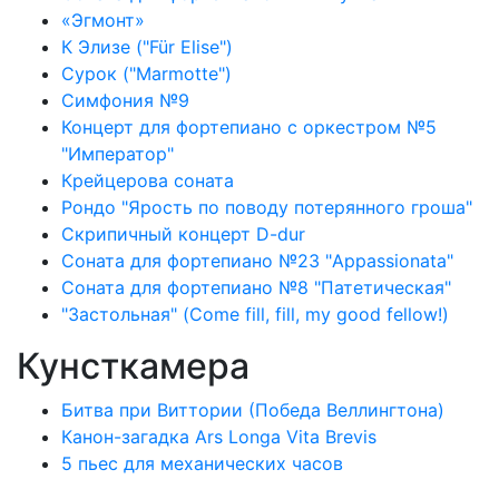
«Эгмонт»
К Элизе ("Für Elise")
Сурок ("Marmotte")
Симфония №9
Концерт для фортепиано с оркестром №5
"Император"
Крейцерова соната
Рондо "Ярость по поводу потерянного гроша"
Скрипичный концерт D-dur
Соната для фортепиано №23 "Appassionata"
Соната для фортепиано №8 "Патетическая"
"Застольная" (Come fill, fill, my good fellow!)
Кунсткамера
Битва при Виттории (Победа Веллингтона)
Канон-загадка Ars Longa Vita Brevis
5 пьес для механических часов