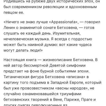
Родившись на рубеже двух исторических эпох, он
был современником революции и вдохновенным
певцом ее.
«Ничего не знаю лучше «Appassionata», — говорил
Ленин о знаменитой сонате Бетховена, — готов
слушать ее каждый день. Изумительная,
нечеловеческая музыка. Я всегда с гордостью
может быть наивной думаю: вот какие чудеса
могут делать люди!»
Настоящая книга — жизнеописание Бетховена. В
ней автор бессмертной Девятой симфонии
предстает на фоне бурной событиями эпохи.
Титаническая фигура Бетховена «вписана» в
картину того подъема в Западной Европе, который
был уже провозвестником «весны народов», не
случайно ознаменовавшейся триумфами
бетховенских творений в Вене, Париже, Праге и
других очагах революционных вз