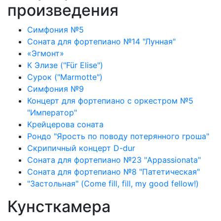
произведения
Симфония №5
Соната для фортепиано №14 "Лунная"
«Эгмонт»
К Элизе ("Für Elise")
Сурок ("Marmotte")
Симфония №9
Концерт для фортепиано с оркестром №5
"Император"
Крейцерова соната
Рондо "Ярость по поводу потерянного гроша"
Скрипичный концерт D-dur
Соната для фортепиано №23 "Appassionata"
Соната для фортепиано №8 "Патетическая"
"Застольная" (Come fill, fill, my good fellow!)
Кунсткамера