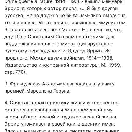
D'une guerre à l'ature. 1914—1936» вышли мемуары
Эррио, в которых автор писал: «....Я был другом
русских. Наша дружба не была чем-либо омрачена,
хотя я ни в коей степени не являюсь коммунистом.
Это хорошо известно в Москве. Но я считаю, что
дружба с Советским Союзом необходима для
поддержания прочного мира» (цитируется по
русскому переводу книги: Эдуард Эррио. Иэ
прошлого. Между двумя войнами. 1914—1936.
Издательство иностранной литературы. М., 1959,
стр. 770).
3. Французская Академия наградила эту книгу
премией Марселена Герэна.
4. Сочетая характеристику жизни и творчества
Бетховена с изображением современной ему
эпохи, общественной и художественной жизни,
Эррио упоминает в своей книге десятки имен.
Здесь и музыканты, поэты, писатели, художники