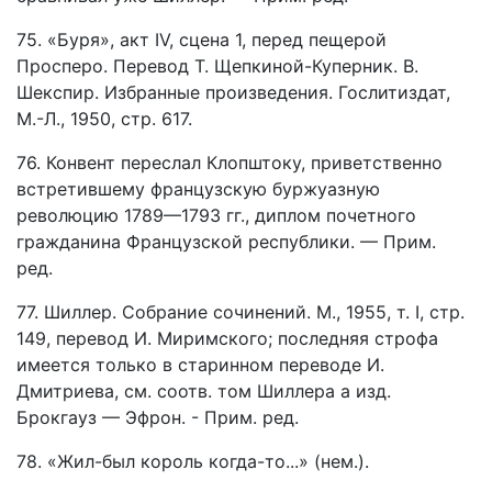
75. «Буря», акт IV, сцена 1, перед пещерой
Просперо. Перевод Т. Щепкиной-Куперник. В.
Шекспир. Избранные произведения. Гослитиздат,
М.-Л., 1950, стр. 617.
76. Конвент переслал Клопштоку, приветственно
встретившему французскую буржуазную
революцию 1789—1793 гг., диплом почетного
гражданина Французской республики. — Прим.
ред.
77. Шиллер. Собрание сочинений. М., 1955, т. I, стр.
149, перевод И. Миримского; последняя строфа
имеется только в старинном переводе И.
Дмитриева, см. соотв. том Шиллера а изд.
Брокгауз — Эфрон. - Прим. ред.
78. «Жил-был король когда-то...» (нем.).