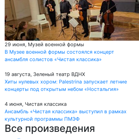
29 июня, Музей военной формы
В Музее военной формы состоялся концерт
ансамбля солистов «Чистая классика»
19 августа, Зеленый театр ВДНХ
Хиты нулевых хором: Palestrina запускает летние
концерты под открытым небом «Ностальгия»
4 июня, Чистая классика
Ансамбль «Чистая классика» выступил в рамках
культурной программы ПМЭФ
Все произведения