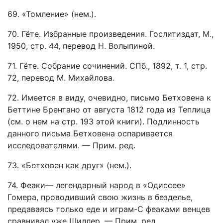
69. «Томление» (нем.).
70. Гёте. Избранные произведения. Гослитиздат, М.,
1950, стр. 44, перевод Н. Волыпиной.
71. Гёте. Собрание сочинений. СПб., 1892, т. 1, стр.
72, перевод М. Михайлова.
72. Имеется в виду, очевидно, письмо Бетховена к
Беттине Брентано от августа 1812 года из Теплица
(см. о нем на стр. 193 этой книги). Подлинность
данного письма Бетховена оспаривается
исследователями. — Прим. ред.
73. «Бетховен как друг» (нем.).
74. Феаки— легендарный народ в «Одиссее»
Гомера, проводивший свою жизнь в безделье,
предаваясь только еде и играм-С феаками венцев
сравнивал уже Шиллер. — Прим. ред.