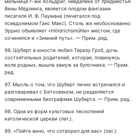
мельнице г-жи Хольдриг, невдалеке от предместья
Вены Мёдлинга, является плодом фантазии
писателя И. Ф. Паумана (печатался под
псевдонимом Ганс Макс). Столь же необоснованно
Эррио объявляет «Höldrichsmühle» местом, где
сочинялся и «Зимний путь». — Прим. ред.
96. Шуберт в юности любил Терезу Гроб, дочь
состоятельных родителей, которая, повинуясь
воле родных, вышла замуж за булочника. — Прим.
ред.
97. Мысль о том, что Шуберт лично встречался и
разговаривал с Бетховеном, не разделяется
современными биографами Шуберта. — Прим. ред.
98. Одна из форм культовых песнопений
католической церкви (лат.).
99. «Пейте вино, что сотворил для вас» (лат.).