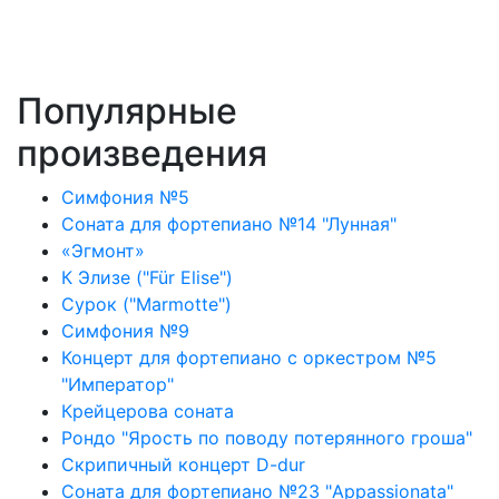
Популярные
произведения
Симфония №5
Соната для фортепиано №14 "Лунная"
«Эгмонт»
К Элизе ("Für Elise")
Сурок ("Marmotte")
Симфония №9
Концерт для фортепиано с оркестром №5
"Император"
Крейцерова соната
Рондо "Ярость по поводу потерянного гроша"
Скрипичный концерт D-dur
Соната для фортепиано №23 "Appassionata"