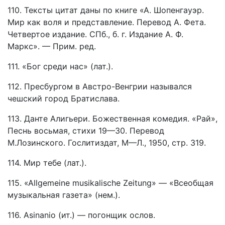
110. Тексты цитат даны по книге «А. Шопенгауэр.
Мир как воля и представление. Перевод А. Фета.
Четвертое издание. СПб., б. г. Издание А. Ф.
Маркс». — Прим. ред.
111. «Бог среди нас» (лат.).
112. Пресбургом в Австро-Венгрии назывался
чешский город Братислава.
113. Данте Алигьери. Божественная комедия. «Рай»,
Песнь восьмая, стихи 19—30. Перевод
М.Лозинского. Гослитиздат, М—Л., 1950, стр. 319.
114. Мир тебе (лат.).
115. «Allgemeine musikalische Zeitung» — «Всеобщая
музыкальная газета» (нем.).
116. Asinanio (ит.) — погонщик ослов.