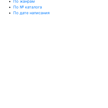
По жанрам
По № каталога
По дате написания