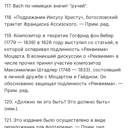
117. Bach по-немецки значит "ручей".
118. «Подражание Иисусу Христу», богословский
трактат Франциска Ассизского. — Прим. ред.
119. Композитор и теоретик Готфрид фон Вебер
(1779 — 1839) в 1826 году выступил со статьей, в
которой оспаривал подлинность «Реквиема»
Моцарта. В возникшей дискуссии о «Реквиеме» в
числе прочих принял участие композитор
Максимилиан Штадлер (1748 — 1833), состоявший
в личной дружбе с Моцартом и Гайдном. Он
обоснованно защищал подлинность «Реквиема». —
Прим. ред.
120. «Должно ли это быть? Это должно быть»
(нем.).
121. Это издание было осуществлено в виде
переложения для фортепиано. — Прим. ред.