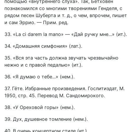
помощью «внутреннего слуха». Так, Бетховен
познакомился со многими творениями Генделя, с
рядом песен Шуберта и т. д., о чем, впрочем, пишет
и сам Эррио. — Прим. ред.
33. «La ci darem la mano» — «Дай ручку мне...» (ит.).
34. «Домашняя симфония» (лат.).
35. «Вся эта часть должна звучать чрезвычайно
нежно и с правой педалью» (ит.).
36. «Я думаю о тебе...» (нем.).
37. Гёте. Избранные произведения. Гослитиздат, М.
1950, стр. 45. Перевод М. Сандомирокого.
38. «У Oреховой горы» (нем.).
39. Дух, душевное томление (нем.).
40. В очень концертном стиле (ит.).