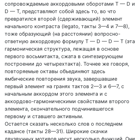
сопровождаемые аккордовыми оборотами Т — D и
D — Т, представляют собой здесь то, во что
превратился второй (сдерживающий) элемент
начального контраста (legato, такты 3—4 и 7—8),
тоже образующий (на расстоянии) вопросно-
ответную аккордовую формулу Т — D — D — Т (эта
гармоническая структура, лежащая в основе
первого восьмитакта, сжата в синтезирующем
построении до четырехтакта). Точнее же говоря,
повторяемые октавы объединяют здесь
ямбические повторения звука, завершавшие
первый элемент на гранях тактов 2—3 и 6—7, с
начальным аккордом этого элемента и с
аккордово-гармоническими свойствами второго
элемента, окончательного подчинившегося
первому и ставшего активным.
Остается сказать несколько слов о последнем
кадансе (такты 28—31). Широкие скачки
двузвучных мотивов несут несколько функций. Они