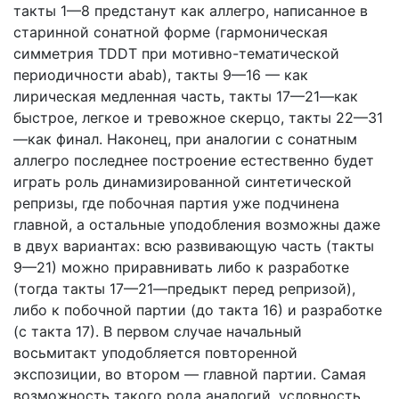
такты 1—8 предстанут как аллегро, написанное в
старинной сонатной форме (гармоническая
симметрия TDDT при мотивно-тематической
периодичности abab), такты 9—16 — как
лирическая медленная часть, такты 17—21—как
быстрое, легкое и тревожное скерцо, такты 22—31
—как финал. Наконец, при аналогии с сонатным
аллегро последнее построение естественно будет
играть роль динамизированной синтетической
репризы, где побочная партия уже подчинена
главной, а остальные уподобления возможны даже
в двух вариантах: всю развивающую часть (такты
9—21) можно приравнивать либо к разработке
(тогда такты 17—21—предыкт перед репризой),
либо к побочной партии (до такта 16) и разработке
(с такта 17). В первом случае начальный
восьмитакт уподобляется повторенной
экспозиции, во втором — главной партии. Самая
возможность такого рода аналогий, условность