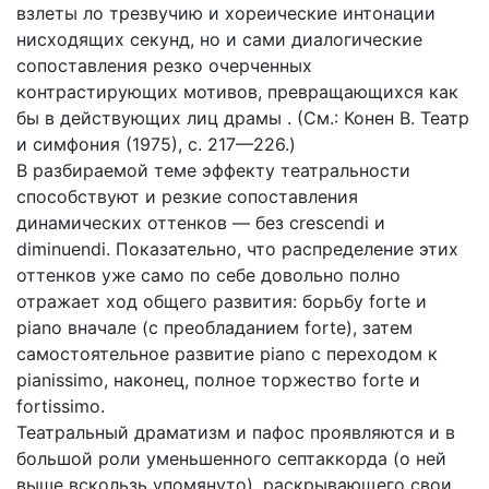
взлеты ло трезвучию и хореические интонации
нисходящих секунд, но и сами диалогические
сопоставления резко очерченных
контрастирующих мотивов, превращающихся как
бы в действующих лиц драмы . (См.: Конен В. Театр
и симфония (1975), с. 217—226.)
В разбираемой теме эффекту театральности
способствуют и резкие сопоставления
динамических оттенков — без crescendi и
diminuendi. Показательно, что распределение этих
оттенков уже само по себе довольно полно
отражает ход общего развития: борьбу forte и
piano вначале (с преобладанием forte), затем
самостоятельное развитие piano с переходом к
pianissimo, наконец, полное торжество forte и
fortissimo.
Театральный драматизм и пафос проявляются и в
большой роли уменьшенного септаккорда (о ней
выше вскользь упомянуто), раскрывающего свои