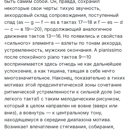
быть самим собой. Он, правда, сохранил
некоторые свои черты: тихую звучность,
аккордовый склад сопровождения, поступенный
спад (as — g — f — es в тактах 17—18 и f — es — d
— с — в 19—20), продолжающий аналогичное
движение тактов 13—16. Но появились и свойства
«сильного» элемента — взлеты по тонам аккорда,
устремленность, мужские окончания. A pianissimo
после спокойного piano тактов 9—10
воспринимается здесь отнюдь не как дальнейшее
успокоение, а как тишина, таящая в себе нечто
многозначительное. Наконец, показательно в тихих
мотивах этой предсинтетической зоны сочетание
ритмической устремленности к сильной доле (но
легкого такта!) с таким мелодическим рисунком,
который в целом направлен не вовне (вверх или
вниз), а вовнутрь — к центральному тону,
находящемуся в середине диапазона мотива.
Возникает впечатление стягивания, собирания,