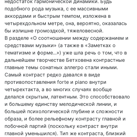
недостаток гармонической динамики. Будь
подобного рода музыка, с ее массивными
аккордами и быстрым темпом, изложена в
четырехдольном метре, она, вероятно, оказалась
бы излишне громоздкой, тяжеловесной.
В разделе «О соотношении между содержанием и
средствами музыки» (а также в «Заметках о
тематизме и форме...») уже шла речь о том, что в
дальнейшем творчестве Бетховена контрастные
главные темы сонатных аллегро стали иными.
Самый контраст редко давался в виде
противопоставления forte и piano внутри
четырехтакта, а во многих случаях вообще
делался скрытым, латентным. Это способствовало
и большему единству мелодической линии, и
большей психологической глубине и сложности
образа, и более рельефному контрасту главной и
побочной партий (поскольку контраст внутри
главной уменьшился). Тип же контраста, близкий