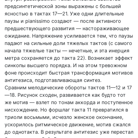
предсинтетической зоны выражены с большей
ясностью в тактах 17—21. Уже одни длительные
паузы и pianissimo создают — после активного
предшествующего развития — настораживающее
ожидание. Напряжение усиливается тем, что паузы
падают на сильные доли тяжелых тактов (с самого
начала тяжелые такты — нечетные, и эта инерция
метра сохраняется до такта 22). Возникает эффект
синкопы высшего порядка. И на этом тревожном
фоне происходит быстрая трансформация мотивов
антитезиса, подготавливающая синтез.
Сравним мелодические обороты тактов 11—12 и 17
—18. Рисунок сходен, развивается как будто тот
же мотив — взлет по тонам аккорда и поступенное
нисхождение. Но форшлаг такта 11 превратился в
триоли восьмыми, исчезло женское окончание,
ускорилось ритмическое движение, мотив сжался
до однотакта. В результате антитезис уже перестал