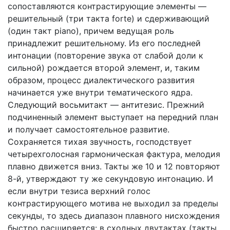
сопоставляются контрастирующие элементы —
решительный (три такта forte) и сдерживающий
(один такт piano), причем ведущая роль
принадлежит решительному. Из его последней
интонации (повторение звука от слабой доли к
сильной) рождается второй элемент, и, таким
образом, процесс диалектического развития
начинается уже внутри тематического ядра.
Следующий восьмитакт — антитезис. Прежний
подчиненный элемент выступает на передний план
и получает самостоятельное развитие.
Сохраняется тихая звучность, господствует
четырехголосная гармоническая фактура, мелодия
плавно движется вниз. Такты же 10 и 12 повторяют
8-й, утверждают ту же секундовую интонацию. И
если внутри тезиса верхний голос
контрастирующего мотива не выходил за пределы
секунды, то здесь диапазон плавного нисхождения
быстро расширяется: в сходных двутактах (такты