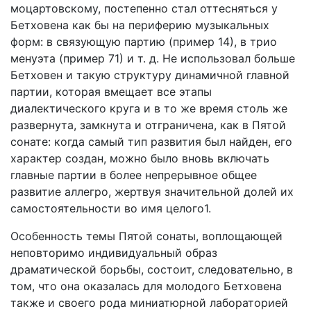
моцартовскому, постепенно стал оттесняться у
Бетховена как бы на периферию музыкальных
форм: в связующую партию (пример 14), в трио
менуэта (пример 71) и т. д. Не использовал больше
Бетховен и такую структуру динамичной главной
партии, которая вмещает все этапы
диалектического круга и в то же время столь же
развернута, замкнута и отграничена, как в Пятой
сонате: когда самый тип развития был найден, его
характер создан, можно было вновь включать
главные партии в более непрерывное общее
развитие аллегро, жертвуя значительной долей их
самостоятельности во имя целого1.
Особенность темы Пятой сонаты, воплощающей
неповторимо индивидуальный образ
драматической борьбы, состоит, следовательно, в
том, что она оказалась для молодого Бетховена
также и своего рода миниатюрной лабораторией