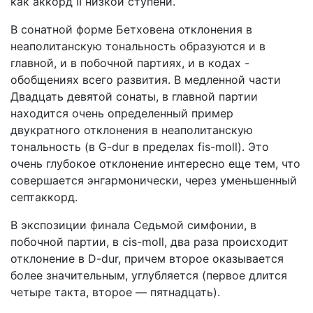
как аккорд II низкой ступени.
В сонатной форме Бетховена отклонения в
неаполитанскую тональность образуются и в
главной, и в побочной партиях, и в кодах -
обобщениях всего развития. В медленной части
Двадцать девятой сонаты, в главной партии
находится очень определенный пример
двукратного отклонения в неаполитанскую
тональность (в G-dur в пределах fis-moll). Это
очень глубокое отклонение интересно еще тем, что
совершается энгармонически, через уменьшенный
септаккорд.
В экспозиции финала Седьмой симфонии, в
побочной партии, в cis-moll, два раза происходит
отклонение в D-dur, причем второе оказывается
более значительным, углубляется (первое длится
четыре такта, второе — пятнадцать).