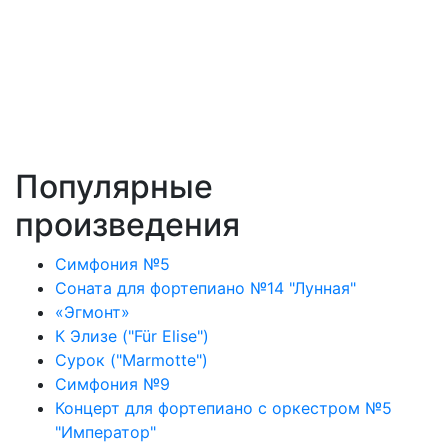
Популярные
произведения
Симфония №5
Соната для фортепиано №14 "Лунная"
«Эгмонт»
К Элизе ("Für Elise")
Сурок ("Marmotte")
Симфония №9
Концерт для фортепиано с оркестром №5
"Император"