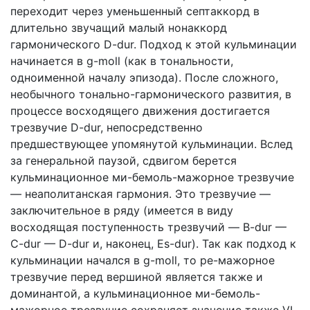
переходит через уменьшенный септаккорд в
длительно звучащий малый нонаккорд
гармонического D-dur. Подход к этой кульминации
начинается в g-moll (как в тональности,
одноименной началу эпизода). После сложного,
необычного тонально-гармонического развития, в
процессе восходящего движения достигается
трезвучие D-dur, непосредственно
предшествующее упомянутой кульминации. Вслед
за генеральной паузой, сдвигом берется
кульминационное ми-бемоль-мажорное трезвучие
— неаполитанская гармония. Это трезвучие —
заключительное в ряду (имеется в виду
восходящая поступенность трезвучий — B-dur —
C-dur — D-dur и, наконец, Es-dur). Так как подход к
кульминации начался в g-moll, то ре-мажорное
трезвучие перед вершиной является также и
доминантой, а кульминационное ми-бемоль-