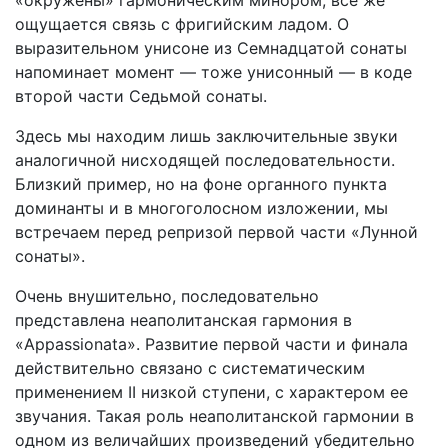
«окружены» гармоническим минором, все же
ощущается связь с фригийским ладом. О
выразительном унисоне из Семнадцатой сонаты
напоминает момент — тоже унисонный — в коде
второй части Седьмой сонаты.
Здесь мы находим лишь заключительные звуки
аналогичной нисходящей последовательности.
Близкий пример, но на фоне органного пункта
доминанты и в многоголосном изложении, мы
встречаем перед репризой первой части «Лунной
сонаты».
Очень внушительно, последовательно
представлена неаполитанская гармония в
«Appassionata». Развитие первой части и финала
действительно связано с систематическим
применением II низкой ступени, с характером ее
звучания. Такая роль неаполитанской гармонии в
одном из величайших произведений убедительно