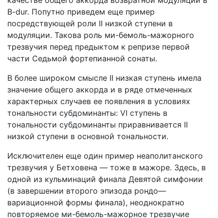
качестве общего аккорда возвратной модуляции в
B-dur. Попутно приведем еще пример
посредствующей роли II низкой ступени в
модуляции. Такова роль ми-бемоль-мажорного
трезвучия перед предыктом к репризе первой
части Седьмой фортепианной сонаты.
В более широком смысле II низкая ступень имела
значение общего аккорда и в ряде отмеченных
характерных случаев ее появления в условиях
тональности субдоминанты: VI ступень в
тональности субдоминанты приравнивается II
низкой ступени в основной тональности.
Исключителен еще один пример неаполитанского
трезвучия у Бетховена — тоже в мажоре. Здесь, в
одной из кульминаций финала Девятой симфонии
(в завершении второго эпизода рондо—
вариационной формы финала), неоднократно
повторяемое ми-бемоль-мажорное трезвучие