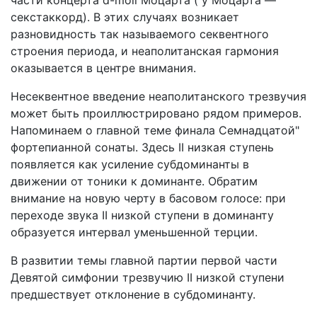
части концерта d-moll Моцарта ( у Моцарта —
секстаккорд). В этих случаях возникает
разновидность так называемого секвентного
строения периода, и неаполитанская гармония
оказывается в центре внимания.
Несеквентное введение неаполитанского трезвучия
может быть проиллюстрировано рядом примеров.
Напоминаем о главной теме финала Семнадцатой"
фортепианной сонаты. Здесь II низкая ступень
появляется как усиление субдоминанты в
движении от тоники к доминанте. Обратим
внимание на новую черту в басовом голосе: при
переходе звука II низкой ступени в доминанту
образуется интервал уменьшенной терции.
В развитии темы главной партии первой части
Девятой симфонии трезвучию II низкой ступени
предшествует отклонение в субдоминанту.