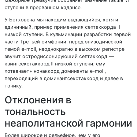
мажорное трезвучие сохраняет значение также VI
ступени в прерванном кадансе.
У Бетховена мы находим выдающийся, хотя и
единичный, пример применения септаккорда II
низкой ступени. В кульминации разработки первой
части Третьей симфонии, перед эпизодической
темой e-moll, неоднократно в высоком регистре
звучит остродиссонирующий септаккорд —
квинтсекстаккорд II низкой ступени; ему
«отвечает» нонаккорд доминанты e-moll,
переходящий в доминантсекстаккорд и далее в
тонику.
Отклонения в
тональность
неаполитанской гармонии
Более широкое и рельефное, чем у его