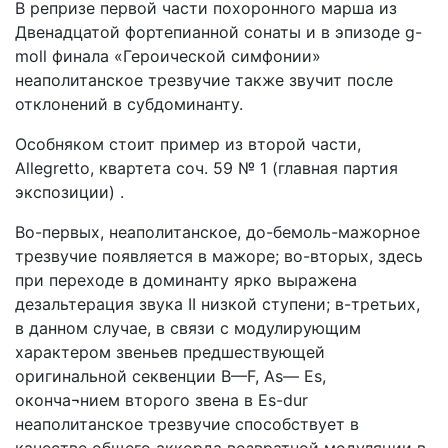
В репризе первой части похоронного марша из
Двенадцатой фортепианной сонаты и в эпизоде g-
moll финала «Героической симфонии»
неаполитанское трезвучие также звучит после
отклонений в субдоминанту.
Особняком стоит пример из второй части,
Allegretto, квартета соч. 59 № 1 (главная партия
экспозиции) .
Во-первых, неаполитанское, до-бемоль-мажорное
трезвучие появляется в мажоре; во-вторых, здесь
при переходе в доминанту ярко выражена
дезальтерация звука II низкой ступени; в-третьих,
в данном случае, в связи с модулирующим
характером звеньев предшествующей
оригинальной секвенции В—F, As— Es,
оконча¬нием второго звена в Es-dur
неаполитанское трезвучие способствует в