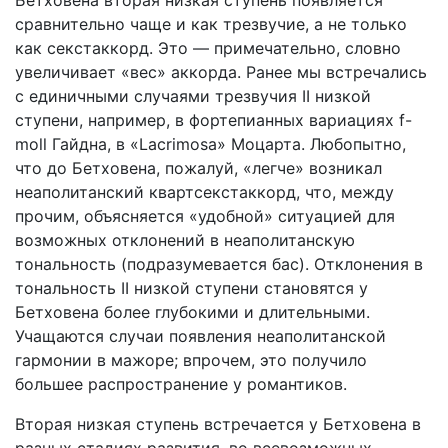
Бетховена вторая низкая ступень появляется
сравнительно чаще и как трезвучие, а не только
как секстаккорд. Это — примечательно, словно
увеличивает «вес» аккорда. Ранее мы встречались
с единичными случаями трезвучия II низкой
ступени, например, в фортепианных вариациях f-
moll Гайдна, в «Lacrimosa» Моцарта. Любопытно,
что до Бетховена, пожалуй, «легче» возникал
неаполитанский квартсекстаккорд, что, между
прочим, объясняется «удобной» ситуацией для
возможных отклонений в неаполитанскую
тональность (подразумевается бас). Отклонения в
тональность II низкой ступени становятся у
Бетховена более глубокими и длительными.
Учащаются случаи появления неаполитанской
гармонии в мажоре; впрочем, это получило
большее распространение у романтиков.
Вторая низкая ступень встречается у Бетховена в