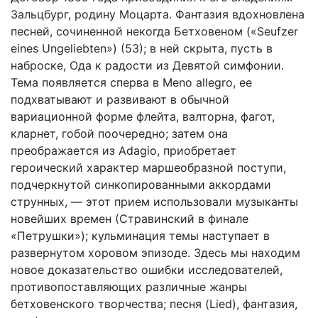
Зальцбург, родину Моцарта. Фантазия вдохновлена
песней, сочиненной некогда Бетховеном («Seufzer
eines Ungeliebten») (53); в ней скрыта, пусть в
наброске, Ода к радости из Девятой симфонии.
Тема появляется сперва в Meno allegro, ее
подхватывают и развивают в обычной
вариационной форме флейта, валторна, фагот,
кларнет, гобой поочередно; затем она
преображается из Adagio, приобретает
героический характер маршеобразной поступи,
подчеркнутой синкопированными аккордами
струнных, — этот прием использовали музыканты
новейших времен (Стравинский в финале
«Петрушки»); кульминация темы наступает в
развернутом хоровом эпизоде. Здесь мы находим
новое доказательство ошибки исследователей,
противопоставляющих различные жанры
бетховенского творчества; песня (Lied), фантазия,