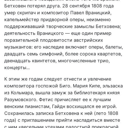
Бетховен потерял друга. 28 сентября 1808 года
умер скрипач и композитор Павел Враницкий,
капельмейстер придворной оперы, неизменно
поддерживавший творческие замыслы Бетховена;
деятельность Враницкого — еще один пример
поразительной плодовитости австрийских
музыкантов: его наследие включает оперы, балеты,
двадцать семь симфоний, более сорока квартетов,
двенадцать квинтетов, многочисленные трио,
концерты...
К этим же годам следует отнести и увлечение
композитора госпожой Биго. Мария Кипе, эльзаска
из Кольмара, вышла замуж за библиотекаря князя
Разумовского. Фетис причисляет ее к лучшим
венским пианистам, Гайдн восхищался ее игрой.
Сохранилась записка Бетховена к ней (лето 1808
года) с приглашением прийти насладиться вместе
с ним «веселыми утехами радостной прекрасной