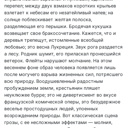
перепел; между двух взмахов коротких крыльев
взлетает к небесам его незатейливый напев; на
солнце поблескивает желтая полоска,
разделяющая его перышки. Бродячая кукушка
возвещает свое бракосочетание. Кажется, что и
деревья трепещут, истомленные всеобщей
любовью; это весна Лукреция. Звук рога раздается
а лесу. Родник шумит, его приласкал пронесшийся
ветерок. Флейты нарушают молчание. На этом
весеннем фоне образ человека появляется лишь
после могучего взрыва жизненных сил, потрясшего
всю природу. Воодушевленный радостным
пробуждением земли, крестьянин пляшет
неуклюжее бурре; это не дивертисмент во вкусе
французской комической оперы, это безудержное
веселье простодушных людей, упоенных
возрождением природы. Вот классическая сцена
грозы, с ее несложными эффектами — молния,