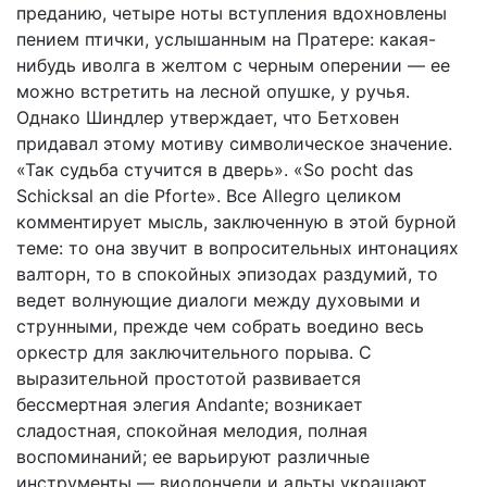
преданию, четыре ноты вступления вдохновлены
пением птички, услышанным на Пратере: какая-
нибудь иволга в желтом с черным оперении — ее
можно встретить на лесной опушке, у ручья.
Однако Шиндлер утверждает, что Бетховен
придавал этому мотиву символическое значение.
«Так судьба стучится в дверь». «So pocht das
Schicksal an die Pforte». Все Allegro целиком
комментирует мысль, заключенную в этой бурной
теме: то она звучит в вопросительных интонациях
валторн, то в спокойных эпизодах раздумий, то
ведет волнующие диалоги между духовыми и
струнными, прежде чем собрать воедино весь
оркестр для заключительного порыва. С
выразительной простотой развивается
бессмертная элегия Andante; возникает
сладостная, спокойная мелодия, полная
воспоминаний; ее варьируют различные
инструменты — виолончели и альты украшают