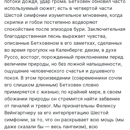
потоки дождя, удар грома. Бетховен обновил часто
используемый сюжет; есть в четвертой части
Шестой симфонии изумительное мгновение, когда
скрипки и гобои постепенно водворяют
спокойствие после эпизодов бури. Заключительная
благодарственная песнь выражает чувства,
описанные Бетховеном в его заметках, сделанных
во время прогулок на Каленберге: деизм, в духе
Руссо, восторг, порожденный преклонением перед
величием природы, но без ложной напыщенности,
ощущение человеческого счастья и душевного
покоя. В этом произведении (современники сочли
его слишком длинным) Бетховен словно
примиряется с жизнью; по крайней мере, в своем
обожании природы он стремится найти забвение
от печалей и тревог. Мы признательны Феликсу
Вейнгартнеру за его интерпретацию Шестой
симфонии, за то, что он раскрывает всю мощь (мы
даже сказали бы — весь пантеизм), всю