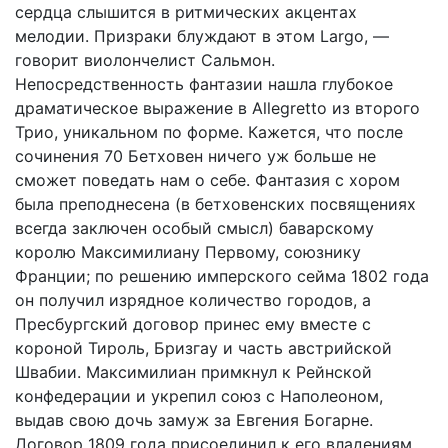
сердца слышится в ритмических акцентах
мелодии. Призраки блуждают в этом Largo, —
говорит виолончелист Сальмон.
Непосредственность фантазии нашла глубокое
драматическое выражение в Allegretto из второго
Трио, уникальном по форме. Кажется, что после
сочинения 70 Бетховен ничего уж больше не
сможет поведать нам о себе. Фантазия с хором
была преподнесена (в бетховенских посвящениях
всегда заключен особый смысл) баварскому
королю Максимилиану Первому, союзнику
Франции; по решению имперского сейма 1802 года
он получил изрядное количество городов, а
Пресбургский договор принес ему вместе с
короной Тироль, Бризгау и часть австрийской
Швабии. Максимилиан примкнул к Рейнской
конфедерации и укрепил союз с Наполеоном,
выдав свою дочь замуж за Евгения Богарне.
Договор 1809 года присоединил к его владениям