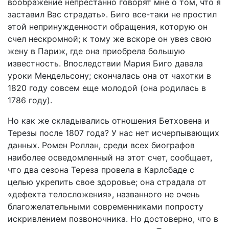
воображение непрестанно говорят мне о том, что я
заставил Вас страдать». Биго все-таки не простил
этой непринужденности обращения, которую он
счел нескромной; к тому же вскоре он увез свою
жену в Париж, где она приобрела большую
известность. Впоследствии Мария Биго давала
уроки Мендельсону; скончалась она от чахотки в
1820 году совсем еще молодой (она родилась в
1786 году).
Но как же складывались отношения Бетховена и
Терезы после 1807 года? У нас нет исчерпывающих
данных. Ромен Роллан, среди всех биографов
наиболее осведомленный на этот счет, сообщает,
что два сезона Тереза провела в Карлсбаде с
целью укрепить свое здоровье; она страдала от
«дефекта телосложения», названного не очень
благожелательными современниками попросту
искривлением позвоночника. Но достоверно, что в