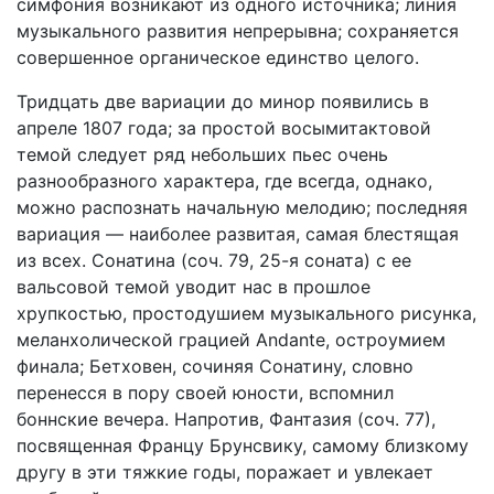
симфония возникают из одного источника; линия
музыкального развития непрерывна; сохраняется
совершенное органическое единство целого.
Тридцать две вариации до минор появились в
апреле 1807 года; за простой восымитактовой
темой следует ряд небольших пьес очень
разнообразного характера, где всегда, однако,
можно распознать начальную мелодию; последняя
вариация — наиболее развитая, самая блестящая
из всех. Сонатина (соч. 79, 25-я соната) с ее
вальсовой темой уводит нас в прошлое
хрупкостью, простодушием музыкального рисунка,
меланхолической грацией Andante, остроумием
финала; Бетховен, сочиняя Сонатину, словно
перенесся в пору своей юности, вспомнил
боннские вечера. Напротив, Фантазия (соч. 77),
посвященная Францу Брунсвику, самому близкому
другу в эти тяжкие годы, поражает и увлекает