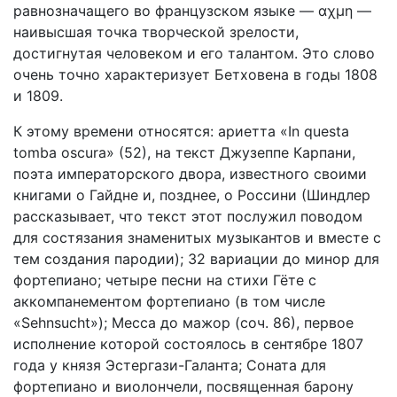
равнозначащего во французском языке — αχμη —
наивысшая точка творческой зрелости,
достигнутая человеком и его талантом. Это слово
очень точно характеризует Бетховена в годы 1808
и 1809.
К этому времени относятся: ариетта «In questa
tomba oscura» (52), на текст Джузеппе Карпани,
поэта императорского двора, известного своими
книгами о Гайдне и, позднее, о Россини (Шиндлер
рассказывает, что текст этот послужил поводом
для состязания знаменитых музыкантов и вместе с
тем создания пародии); 32 вариации до минор для
фортепиано; четыре песни на стихи Гёте с
аккомпанементом фортепиано (в том числе
«Sehnsucht»); Месса до мажор (соч. 86), первое
исполнение которой состоялось в сентябре 1807
года у князя Эстергази-Галанта; Соната для
фортепиано и виолончели, посвященная барону