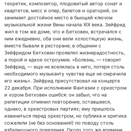
теоретик, композитор, плодовитый автор сонат и
квартетов, месс и опер, балетов и ораторий, он
занимает достойное место в бьющей ключом
музыкальной жизни Вены начала XIX века. Зейфрид
жил в том же доме, что и Бетховен, встречался с
ним ежедневно, оба они вели холостяцкую жизнь,
вместе бывали в ресторане; в общении с
Зейфридом Бетховен проявлял жизнерадостность,
а порой и едкое остроумие. «Болезнь, — говорит
Зейфрид, — еще не вселилась в него, потеря столь
необходимого музыканту чувства еще не омрачила
его жизнь». Зейфрид присутствовал на концерте
22 декабря. При исполнении Фантазии с оркестром
и хором Бетховен ошибся: он забыл, что на
репетиции отменил повторение, оставшееся,
однако, в оркестровых партиях; ему пришлось
извиниться перед оркестром, но публика и критика
сожалели (не без основания!) по поводу столь
взбалмошного поведения. Около того же времени