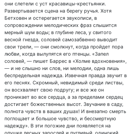
они слетели с уст красавицы-крестьянки.
Развертывается сцена на берегу ручья. Хотя
Бетховен и остерегается звукописи, в
сопровождении мелодических фраз слышится
мерный шум воды; в глубине леса, у свитого
весной гнезда, соловей самозабвенно выводит
свои трели, — они смолкнут, когда пройдет пора
любви, когда вылупятся его птенцы. «Запел
соловей, — пишет Барреc в «Холме вдохновения»,
— и не слышно ни слов, ни мелодии, одна лишь
беспредельная надежда. Извечная правда звучит в
его песнях. Скромный, невидимый среди листвы,
он восхваляет свою подругу; и все же он
проникает во все сердца, а за пределами сердец
достигает божественных высот. Звучание в саду,
полнота чувств в ваших душах! И внезапно смерть
поглощает и большое чувство, и бессмертную
надежду». В эти погожие дни появляется на
опушке лесных зарослей и пугливый, одинокий