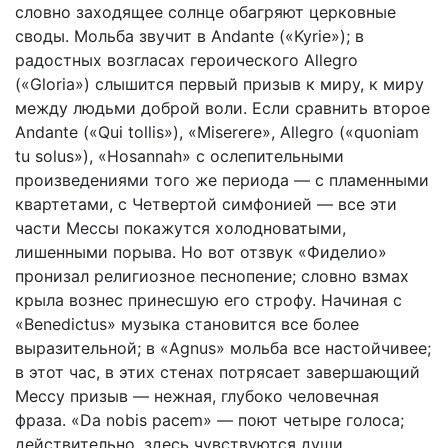
словно заходящее солнце обагряют церковные
своды. Мольба звучит в Andante («Kyrie»); в
радостных возгласах героического Allegro
(«Gloria») слышится первый призыв к миру, к миру
между людьми доброй воли. Если сравнить второе
Andante («Qui tollis»), «Miserere», Allegro («quoniam
tu solus»), «Hosannah» с ослепительными
произведениями того же периода — с пламенными
квартетами, с Четвертой симфонией — все эти
части Мессы покажутся холодноватыми,
лишенными порыва. Но вот отзвук «Фиделио»
пронизал религиозное песнопение; словно взмах
крыла вознес принесшую его строфу. Начиная с
«Benedictus» музыка становится все более
выразительной; в «Agnus» мольба все настойчивее;
в этот час, в этих стенах потрясает завершающий
Мессу призыв — нежная, глубоко человечная
фраза. «Da nobis pacem» — поют четыре голоса;
действительно, здесь чувствуются души