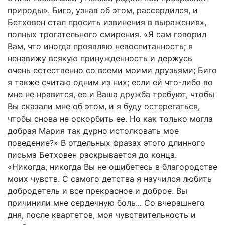
природы». Биго, узнав об этом, рассердился, и
Бетховен стал просить извинения в выражениях,
полных трогательного смирения. «Я сам говорил
Вам, что иногда проявляю невоспитанность; я
ненавижу всякую принужденность и держусь
очень естественно со всеми моими друзьями; Биго
я также считаю одним из них; если ей что-либо во
мне не нравится, ее и Ваша дружба требуют, чтобы
Вы сказали мне об этом, и я буду остерегаться,
чтобы снова не оскорбить ее. Но как только могла
добрая Мария так дурно истолковать мое
поведение?» В отдельных фразах этого длинного
письма Бетховен раскрывается до конца.
«Никогда, никогда Вы не ошибетесь в благородстве
моих чувств. С самого детства я научился любить
добродетель и все прекрасное и доброе. Вы
причинили мне сердечную боль... Со вчерашнего
дня, после квартетов, моя чувствительность и