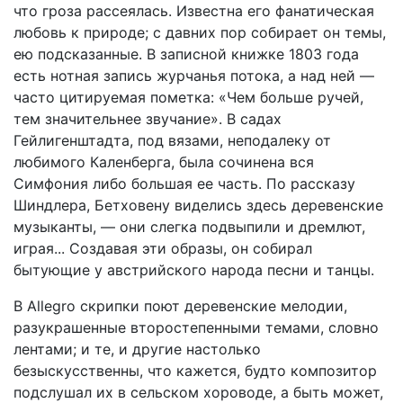
что гроза рассеялась. Известна его фанатическая
любовь к природе; с давних пор собирает он темы,
ею подсказанные. В записной книжке 1803 года
есть нотная запись журчанья потока, а над ней —
часто цитируемая пометка: «Чем больше ручей,
тем значительнее звучание». В садах
Гейлигенштадта, под вязами, неподалеку от
любимого Каленберга, была сочинена вся
Симфония либо большая ее часть. По рассказу
Шиндлера, Бетховену виделись здесь деревенские
музыканты, — они слегка подвыпили и дремлют,
играя... Создавая эти образы, он собирал
бытующие у австрийского народа песни и танцы.
В Allegro скрипки поют деревенские мелодии,
разукрашенные второстепенными темами, словно
лентами; и те, и другие настолько
безыскусственны, что кажется, будто композитор
подслушал их в сельском хороводе, а быть может,