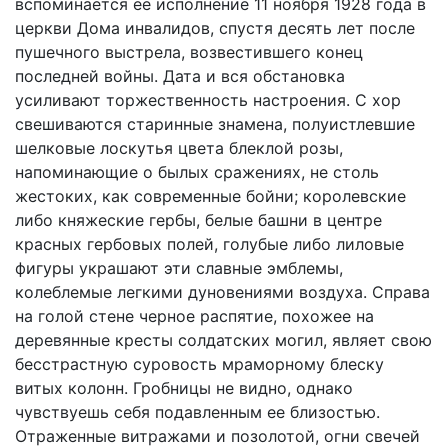
вспоминается ее исполнение 11 ноября 1928 года в
церкви Дома инвалидов, спустя десять лет после
пушечного выстрела, возвестившего конец
последней войны. Дата и вся обстановка
усиливают торжественность настроения. С хор
свешиваются старинные знамена, полуистлевшие
шелковые лоскутья цвета блеклой розы,
напоминающие о былых сражениях, не столь
жестоких, как современные бойни; королевские
либо княжеские гербы, белые башни в центре
красных гербовых полей, голубые либо лиловые
фигуры украшают эти славные эмблемы,
колеблемые легкими дуновениями воздуха. Справа
на голой стене черное распятие, похожее на
деревянные кресты солдатских могил, являет свою
бесстрастную суровость мраморному блеску
витых колонн. Гробницы не видно, однако
чувствуешь себя подавленным ее близостью.
Отраженные витражами и позолотой, огни свечей