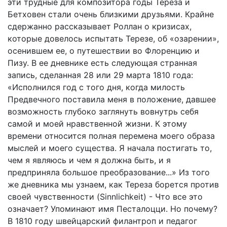
эти трудные для композитора годы Тереза и
Бетховен стали очень близкими друзьями. Крайне
сдержанно рассказывает Роллан о кризисах,
которые довелось испытать Терезе, об «озарении»,
осенившем ее, о путешествии во Флоренцию и
Пизу. В ее дневнике есть следующая странная
запись, сделанная 28 или 29 марта 1810 года:
«Исполнился год с того дня, когда милость
Предвечного поставила меня в положение, давшее
возможность глубоко заглянуть вовнутрь себя
самой и моей нравственной жизни. К этому
времени относится полная перемена моего образа
мыслей и моего существа. Я начала постигать то,
чем я являюсь и чем я должна быть, и я
предприняла большое преобразование...» Из того
же дневника мы узнаем, как Тереза борется против
своей чувственности (Sinnlichkeit) - Что все это
означает? Упоминают имя Песталоцци. Но почему?
В 1810 году швейцарский филантроп и педагог