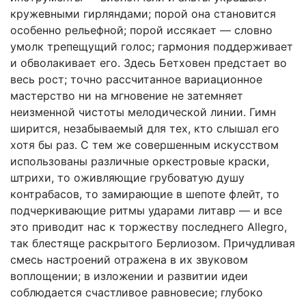
кружевными гирляндами; порой она становится
особенно рельефной; порой иссякает — словно
умолк трепещущий голос; гармония поддерживает
и обволакивает его. Здесь Бетховен предстает во
весь рост; точно рассчитанное вариационное
мастерство ни на мгновение не затемняет
неизменной чистоты мелодической линии. Гимн
ширится, незабываемый для тех, кто слышал его
хотя бы раз. С тем же совершенным искусством
использованы различные оркестровые краски,
штрихи, то оживляющие грубоватую душу
контрабасов, то замирающие в шепоте флейт, то
подчеркивающие ритмы ударами литавр — и все
это приводит нас к торжеству последнего Allegro,
так блестяще раскрытого Берлиозом. Причудливая
смесь настроений отражена в их звуковом
воплощении; в изложении и развитии идеи
соблюдается счастливое равновесие; глубоко