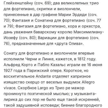
Глейхенштейну (соч. 69); два великолепных трио
для фортепиано, скрипки и виолончели,
принесенные в дар графине Марии Эрдеди (соч.
70); Фантазия и Сонатина для фортепиано (соч. 77
и 79); Фантазия для фортепиано, хора и оркестра,
дань уважения баварскому королю Максимилиану-
Иозефу (соч. 80); Вариации для фортепиано (соч.
76), предназначенные для «друга Олива».
Сонату для фортепиано и виолончели впервые
исполнили Черни и Линке, кажется, в 1812 году.
Альфред Корто и Пабло Казальс играли ее 16 июня
1927 года в Парижский опере. Короткое, но
восхитительное Andante отделяет капризное
изящество скерцо от веселых выдумок Allegro
vivace. Скорбное Largo из Трио ре мажор
проникнуто поэтической мыслью; у музыканта-
лирика до сих пор не было еще такой искренней,
такой задушевной исповеди; биение благородного