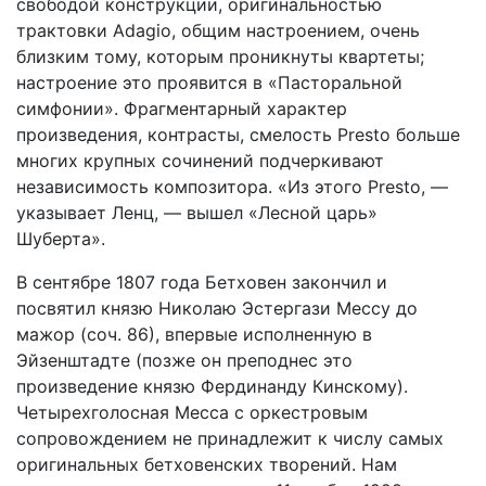
свободой конструкции, оригинальностью
трактовки Adagio, общим настроением, очень
близким тому, которым проникнуты квартеты;
настроение это проявится в «Пасторальной
симфонии». Фрагментарный характер
произведения, контрасты, смелость Presto больше
многих крупных сочинений подчеркивают
независимость композитора. «Из этого Presto, —
указывает Ленц, — вышел «Лесной царь»
Шуберта».
В сентябре 1807 года Бетховен закончил и
посвятил князю Николаю Эстергази Мессу до
мажор (соч. 86), впервые исполненную в
Эйзенштадте (позже он преподнес это
произведение князю Фердинанду Кинскому).
Четырехголосная Месса с оркестровым
сопровождением не принадлежит к числу самых
оригинальных бетховенcких творений. Нам