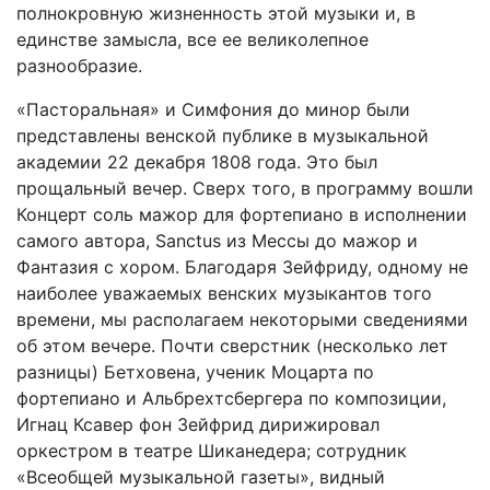
полнокровную жизненность этой музыки и, в
единстве замысла, все ее великолепное
разнообразие.
«Пасторальная» и Симфония до минор были
представлены венской публике в музыкальной
академии 22 декабря 1808 года. Это был
прощальный вечер. Сверх того, в программу вошли
Концерт соль мажор для фортепиано в исполнении
самого автора, Sanctus из Мессы до мажор и
Фантазия с хором. Благодаря Зейфриду, одному не
наиболее уважаемых венских музыкантов того
времени, мы располагаем некоторыми сведениями
об этом вечере. Почти сверстник (несколько лет
разницы) Бетховена, ученик Моцарта по
фортепиано и Альбрехтсбергера по композиции,
Игнац Ксавер фон Зейфрид дирижировал
оркестром в театре Шиканедера; сотрудник
«Всеобщей музыкальной газеты», видный