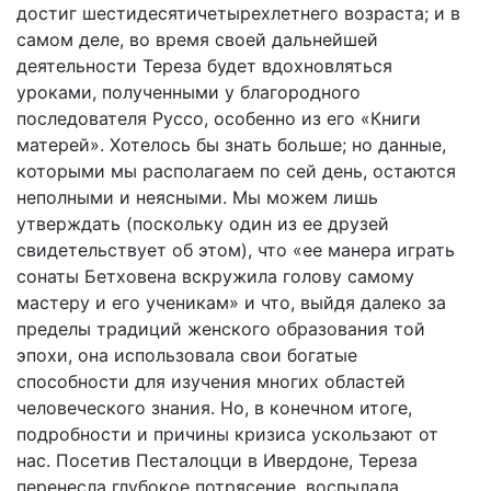
достиг шестидесятичетырехлетнего возраста; и в
самом деле, во время своей дальнейшей
деятельности Тереза будет вдохновляться
уроками, полученными у благородного
последователя Руссо, особенно из его «Книги
матерей». Хотелось бы знать больше; но данные,
которыми мы располагаем по сей день, остаются
неполными и неясными. Мы можем лишь
утверждать (поскольку один из ее друзей
свидетельствует об этом), что «ее манера играть
сонаты Бетховена вскружила голову самому
мастеру и его ученикам» и что, выйдя далеко за
пределы традиций женского образования той
эпохи, она использовала свои богатые
способности для изучения многих областей
человеческого знания. Но, в конечном итоге,
подробности и причины кризиса ускользают от
нас. Посетив Песталоцци в Ивердоне, Тереза
перенесла глубокое потрясение, воспылала