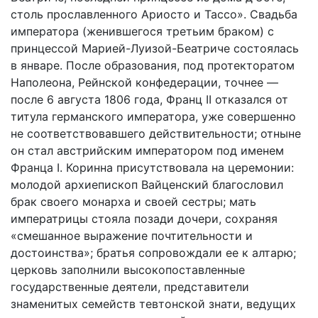
столь прославленного Ариосто и Тассо». Свадьба
императора (женившегося третьим браком) с
принцессой Марией-Луизой-Беатриче состоялась
в январе. После образования, под протекторатом
Наполеона, Рейнской конфедерации, точнее —
после 6 августа 1806 года, Франц II отказался от
титула германского императора, уже совершенно
не соответствовавшего действительности; отныне
он стал австрийским императором под именем
Франца I. Коринна присутствовала на церемонии:
молодой архиепископ Вайценский благословил
брак своего монарха и своей сестры; мать
императрицы стояла позади дочери, сохраняя
«смешанное выражение почтительности и
достоинства»; братья сопровождали ее к алтарю;
церковь заполнили высокопоставленные
государственные деятели, представители
знаменитых семейств тевтонской знати, ведущих