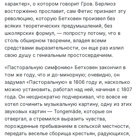
характер», о котором говорит Гров. Берлиоз
восторженно прославит, сам Фетис признает эту
революцию, которую Бетховен произвел без
всяких теоретических предумышлений, без
школярских формул, — попросту потому, что в
столь обширном творении, владея всеми
средствами выразительности, он еще раз излил
свою душу с гениальным простосердечием.
«Пасторальную симфонию» Бетховен закончил в
том же году, что и до-минорную; очевидно, он
задумал «Пасторальную» в 1806 году и, насколько
можно установить, работал над ней, начиная с 1807
года. Он неоднократно подчеркивал, что вовсе не
хотел сочинить музыкальную картину, одну из этих
звуковых картин — Tongemäde, которые он
отвергал, а стремился выразить чувства,
порожденные пребыванием в сельской местности,
передать веселье сборища крестьян, радующихся,