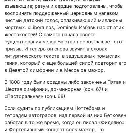
взывающие; разум и сердце подготовлены, чтобы
воспринять поддержанный церковным напевом
чистый детский голос, оплакивающий миллионы
мертвых. «Libera nos, Domine!» Избавь нас от этих
жестокостей! С самого начала своего
существования человечество провозглашает этот
призыв. И теперь он снова звучит в словах
литургического текста, в задушевных помыслах
гения, который с еще большей силой повторит его
в Девятой симфонии и в Мессе ре мажор.
В 1808 году были созданы либо закончены Пятая и
Шестая симфонии, до-минорная (соч. 67) и
«Пасторальная» (соч. 68).
Если судить по публикациям Ноттебома и
тетрадям автографов, над первой из них Бетховен
работал в то же время, когда он писал «Фиделио»
и Фортепианный концерт соль мажор. По