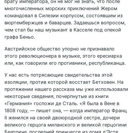
брату императора, он не мог не знать, что после
многочисленных морских приключений Жером
командовал в Силезии корпусом, состоявшим из
вюртембержцев и баварцев. Задаешься вопросом,
чем стал бы наш музыкант в Касселе под опекой
графа Беньо.
Австрийское общество упорно не признавало
этого революционера в музыке, этого ересиарха
или, как говорили его противники, республиканца.
У нас есть потрясающие свидетельства этой
изоляции, против которой восстает Бетховен. На
протяжении нашего рассказа мы уже использовали
некоторые сведения, почерпнутые из книги
«Германия» госпожи де Сталь. «Я была в Вене в
1808 году, — пишет она, — когда император Франц
II женился на своей двоюродной сестре, дочери
великого герцога миланского и великой герцогини
Беатриче, последней принцессе из дома д'Эсте,