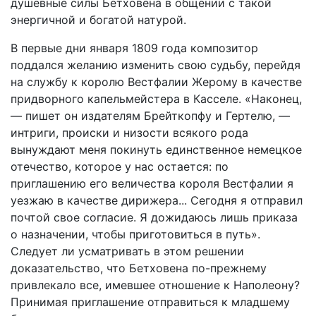
душевные силы Бетховена в общении с такой
энергичной и богатой натурой.
В первые дни января 1809 года композитор
поддался желанию изменить свою судьбу, перейдя
на службу к королю Вестфалии Жерому в качестве
придворного капельмейстера в Касселе. «Наконец,
— пишет он издателям Брейткопфу и Гертелю, —
интриги, происки и низости всякого рода
вынуждают меня покинуть единственное немецкое
отечество, которое у нас остается: по
приглашению его величества короля Вестфалии я
уезжаю в качестве дирижера... Сегодня я отправил
почтой свое согласие. Я дожидаюсь лишь приказа
о назначении, чтобы приготовиться в путь».
Следует ли усматривать в этом решении
доказательство, что Бетховена по-прежнему
привлекало все, имевшее отношение к Наполеону?
Принимая приглашение отправиться к младшему