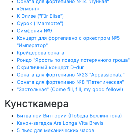
Соната для фортепиано №14 "Лунная"
«Эгмонт»
К Элизе ("Für Elise")
Сурок ("Marmotte")
Симфония №9
Концерт для фортепиано с оркестром №5
"Император"
Крейцерова соната
Рондо "Ярость по поводу потерянного гроша"
Скрипичный концерт D-dur
Соната для фортепиано №23 "Appassionata"
Соната для фортепиано №8 "Патетическая"
"Застольная" (Come fill, fill, my good fellow!)
Кунсткамера
Битва при Виттории (Победа Веллингтона)
Канон-загадка Ars Longa Vita Brevis
5 пьес для механических часов