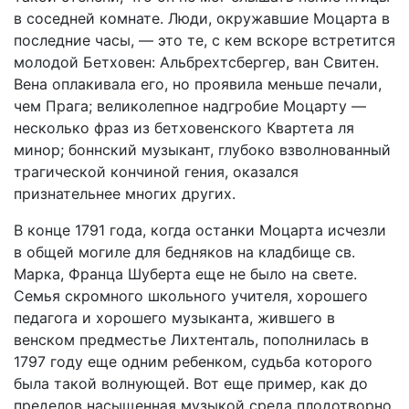
в соседней комнате. Люди, окружавшие Моцарта в
последние часы, — это те, с кем вскоре встретится
молодой Бетховен: Альбрехтсбергер, ван Свитен.
Вена оплакивала его, но проявила меньше печали,
чем Прага; великолепное надгробие Моцарту —
несколько фраз из бетховенского Квартета ля
минор; боннский музыкант, глубоко взволнованный
трагической кончиной гения, оказался
признательнее многих других.
В конце 1791 года, когда останки Моцарта исчезли
в общей могиле для бедняков на кладбище св.
Марка, Франца Шуберта еще не было на свете.
Семья скромного школьного учителя, хорошего
педагога и хорошего музыканта, жившего в
венском предместье Лихтенталь, пополнилась в
1797 году еще одним ребенком, судьба которого
была такой волнующей. Вот еще пример, как до
пределов насыщенная музыкой среда плодотворно