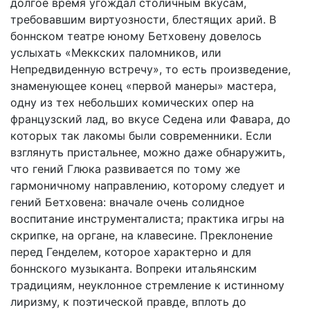
долгое время угождал столичным вкусам,
требовавшим виртуозности, блестящих арий. В
боннском театре юному Бетховену довелось
услыхать «Меккских паломников, или
Непредвиденную встречу», то есть произведение,
знаменующее конец «первой манеры» мастера,
одну из тех небольших комических опер на
французский лад, во вкусе Седена или Фавара, до
которых так лакомы были современники. Если
взглянуть пристальнее, можно даже обнаружить,
что гений Глюка развивается по тому же
гармоничному направлению, которому следует и
гений Бетховена: вначале очень солидное
воспитание инструменталиста; практика игры на
скрипке, на органе, на клавесине. Преклонение
перед Генделем, которое характерно и для
боннского музыканта. Вопреки итальянским
традициям, неуклонное стремление к истинному
лиризму, к поэтической правде, вплоть до