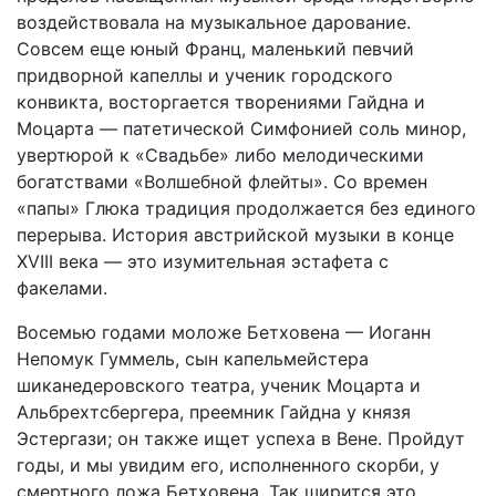
воздействовала на музыкальное дарование.
Совсем еще юный Франц, маленький певчий
придворной капеллы и ученик городского
конвикта, восторгается творениями Гайдна и
Моцарта — патетической Симфонией соль минор,
увертюрой к «Свадьбе» либо мелодическими
богатствами «Волшебной флейты». Со времен
«папы» Глюка традиция продолжается без единого
перерыва. История австрийской музыки в конце
XVIII века — это изумительная эстафета с
факелами.
Восемью годами моложе Бетховена — Иоганн
Непомук Гуммель, сын капельмейстера
шиканедеровского театра, ученик Моцарта и
Альбрехтсбергера, преемник Гайдна у князя
Эстергази; он также ищет успеха в Вене. Пройдут
годы, и мы увидим его, исполненного скорби, у
смертного ложа Бетховена. Так ширится это