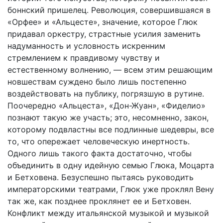
боннский пришелец. Революция, совершившаяся в
«Орфее» и «Альцесте», значение, которое Глюк
придавал оркестру, страстные усилия заменить
надуманность и условность искренним
стремлением к правдивому чувству и
естественному волнению, — всем этим решающим
новшествам суждено было лишь постепенно
воздействовать на публику, погрязшую в рутине.
Поочередно «Альцеста», «Дон-Жуан», «Фиделио»
познают такую же участь; это, несомненно, закон,
которому подвластны все подлинные шедевры, все
то, что опережает человеческую инертность.
Одного лишь такого факта достаточно, чтобы
объединить в одну идейную семью Глюка, Моцарта
и Бетховена. Безуспешно пытаясь руководить
императорскими театрами, Глюк уже проклял Вену
так же, как позднее проклянет ее и Бетховен.
Конфликт между итальянской музыкой и музыкой