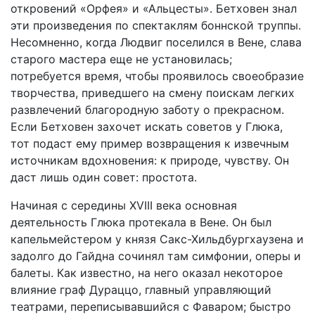
откровений «Орфея» и «Альцесты». Бетховен знал
эти произведения по спектаклям боннской труппы.
Несомненно, когда Людвиг поселился в Вене, слава
старого мастера еще не установилась;
потребуется время, чтобы проявилось своеобразие
творчества, приведшего на смену поискам легких
развлечений благородную заботу о прекрасном.
Если Бетховен захочет искать советов у Глюка,
тот подаст ему пример возвращения к извечным
источникам вдохновения: к природе, чувству. Он
даст лишь один совет: простота.
Начиная с середины XVIII века основная
деятельность Глюка протекала в Вене. Он был
капельмейстером у князя Сакс-Хильдбургхаузена и
задолго до Гайдна сочинял там симфонии, оперы и
балеты. Как известно, на него оказал некоторое
влияние граф Дураццо, главный управляющий
театрами, переписывавшийся с Фаваром; быстро