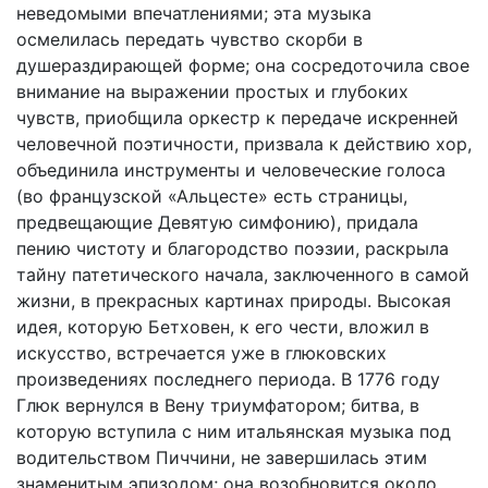
неведомыми впечатлениями; эта музыка
осмелилась передать чувство скорби в
душераздирающей форме; она сосредоточила свое
внимание на выражении простых и глубоких
чувств, приобщила оркестр к передаче искренней
человечной поэтичности, призвала к действию хор,
объединила инструменты и человеческие голоса
(во французской «Альцесте» есть страницы,
предвещающие Девятую симфонию), придала
пению чистоту и благородство поэзии, раскрыла
тайну патетического начала, заключенного в самой
жизни, в прекрасных картинах природы. Высокая
идея, которую Бетховен, к его чести, вложил в
искусство, встречается уже в глюковских
произведениях последнего периода. В 1776 году
Глюк вернулся в Вену триумфатором; битва, в
которую вступила с ним итальянская музыка под
водительством Пиччини, не завершилась этим
знаменитым эпизодом; она возобновится около