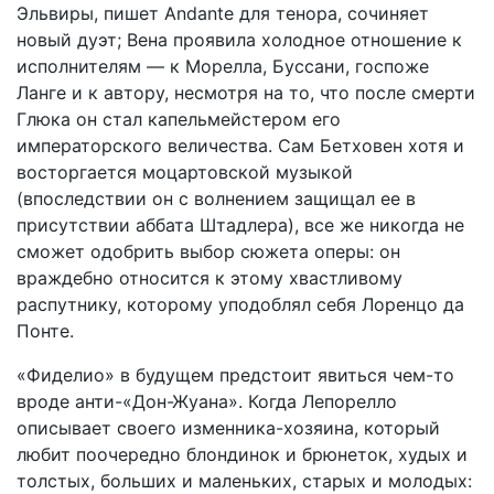
Эльвиры, пишет Andante для тенора, сочиняет
новый дуэт; Вена проявила холодное отношение к
исполнителям — к Морелла, Буссани, госпоже
Ланге и к автору, несмотря на то, что после смерти
Глюка он стал капельмейстером его
императорского величества. Сам Бетховен хотя и
восторгается моцартовской музыкой
(впоследствии он с волнением защищал ее в
присутствии аббата Штадлера), все же никогда не
сможет одобрить выбор сюжета оперы: он
враждебно относится к этому хвастливому
распутнику, которому уподоблял себя Лоренцо да
Понте.
«Фиделио» в будущем предстоит явиться чем-то
вроде анти-«Дон-Жуана». Когда Лепорелло
описывает своего изменника-хозяина, который
любит поочередно блондинок и брюнеток, худых и
толстых, больших и маленьких, старых и молодых: