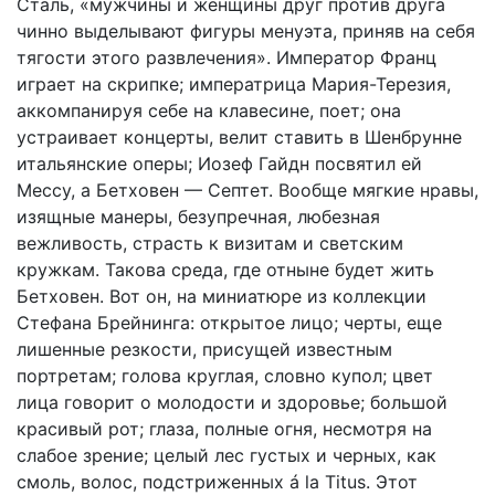
Сталь, «мужчины и женщины друг против друга
чинно выделывают фигуры менуэта, приняв на себя
тягости этого развлечения». Император Франц
играет на скрипке; императрица Мария-Терезия,
аккомпанируя себе на клавесине, поет; она
устраивает концерты, велит ставить в Шенбрунне
итальянские оперы; Иозеф Гайдн посвятил ей
Мессу, а Бетховен — Септет. Вообще мягкие нравы,
изящные манеры, безупречная, любезная
вежливость, страсть к визитам и светским
кружкам. Такова среда, где отныне будет жить
Бетховен. Вот он, на миниатюре из коллекции
Стефана Брейнинга: открытое лицо; черты, еще
лишенные резкости, присущей известным
портретам; голова круглая, словно купол; цвет
лица говорит о молодости и здоровье; большой
красивый рот; глаза, полные огня, несмотря на
слабое зрение; целый лес густых и черных, как
смоль, волос, подстриженных á la Titus. Этот