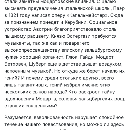
стали заметны моцартовские влияния. С целью
высмеять преувеличения итальянской школы, Паэр
в 1821 году написал оперу «Капельмейстер». Сюда
за признанием приедет и Керубини. Социальное
устройство Австрии благоприятствовало столь
пышному расцвету. Князю Эстергази требуются
музыканты, так же как и повара; его
высокопреосвященству епископу зальцбургскому
нужен хороший органист. Глюк, Гайдн, Моцарт,
Бетховен, Шуберт еще в детстве дышат воздухом,
напоенным музыкой. Но откуда же берет начало их
гений? И почему среди стольких других, всего
лишь талантливых, гений избрал именно этих
нескольких сынов народа? Кто раскроет тайну
вдохновения Моцарта, соловья зальцбургских рощ,
ставших священными?
Разумеется, взволнованность нарушает спокойное
течение нашего повествования, но можно ли здесь