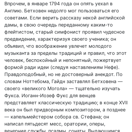
Впрочем, в январе 1794 года он опять уехал в
Англию. Бетховен недолго мог пользоваться его
советами. Если верить рассказу некой английской
дамы, в свою очередь переданному каким-то
флейтистом, старый симфонист проявил чудесное
предвидение, характеризуя своего ученика; он
объявил, что воображение увлечет молодого
музыканта за пределы традиций и правил, что этот
человек, беспокойный и непонятный, пожертвует
формой ради идеи (следуя наставлениям Нефе).
Правдоподобный, но не достоверный анекдот. По
словам Ноттебома, Гайдн заставлял Бетховена —
своего «великого Могола» — тщательно изучать
Фукса. Иоганн-Иозеф Фукс для венцев
представляет классическую традицию; в конце XVII
века он был придворным композитором, а позднее
— капельмейстером собора св. Стефана; он
написал пятьдесят месс, оратории, оперы,
вечерние службы, псалмы, сонаты. Выдающимся