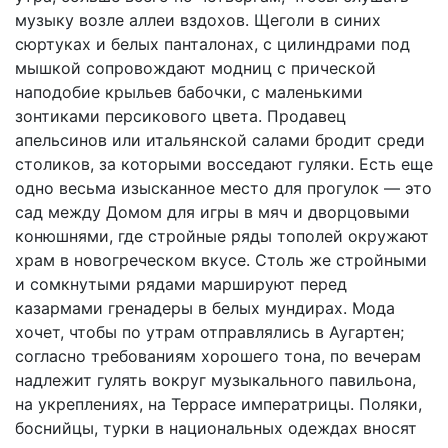
музыку возле аллеи вздохов. Щеголи в синих
сюртуках и белых панталонах, с цилиндрами под
мышкой сопровождают модниц с прической
наподобие крыльев бабочки, с маленькими
зонтиками персикового цвета. Продавец
апельсинов или итальянской салами бродит среди
столиков, за которыми восседают гуляки. Есть еще
одно весьма изысканное место для прогулок — это
сад между Домом для игры в мяч и дворцовыми
конюшнями, где стройные ряды тополей окружают
храм в новогреческом вкусе. Столь же стройными
и сомкнутыми рядами маршируют перед
казармами гренадеры в белых мундирах. Мода
хочет, чтобы по утрам отправлялись в Аугартен;
согласно требованиям хорошего тона, по вечерам
надлежит гулять вокруг музыкального павильона,
на укреплениях, на Террасе императрицы. Поляки,
боснийцы, турки в национальных одеждах вносят