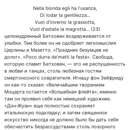
Nella bionda egli ha l'usanza,
Di lodar la gentilezza...
Vuol d'inverno la grassotta,
Vuol d'estate la magrotta... (23)
целомудренный Бетховен воздерживается от
улыбки. Тем более он не одобряет легкомыслия
Церлины и Мазетто. «Праздник безумцев не
долог». «Росо durra de'matti la festa». Свобода,
которую славит Бетховен, — это не распущенность
в любви и танцах, столь любезная гостям
смертоносного совратителя. Игнацу фон Зейфриду
он как-то сказал: «Величайшим творением
Моцарта остается «Волшебная флейта»; именно
там он проявил себя как немецкий художник.
«Дон-Жуан» еще полностью сохраняет
итальянскую подкладку; и затем священное
искусство никогда не должно было бы дать себя
обесчестить безрассудствами столь позорного