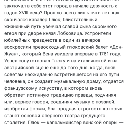
заключал в себе этот город в начале девяностых
годов XVIII века? Прошло всего лишь пять лет, как
скончался кавалер Глюк; блистательный
жизненный путь увенчал славой сына скромного
егеря при дворе князя Лобковица. Устроители
юбилейных празднеств в один из вечеров
воскресили превосходный глюковский балет «Дон-
Жуан», который Вена увидела впервые в 1761 году.
Успех сопутствовал Глюку и на итальянской и на
австрийской сцене еще до того дня, когда, вняв
советам неожиданно встретившегося на его пути
человека, он создает музыкальную драму, отдается
французскому искусству, в котором вновь
обретает истинную традицию правды, подчиняя
или, вернее говоря, соединяя музыку с поэзией,
изобретая формы, благородная строгость которых
станет основой оперного театра грядущего
столетия! Глюк — капельмейстер венской оперы —