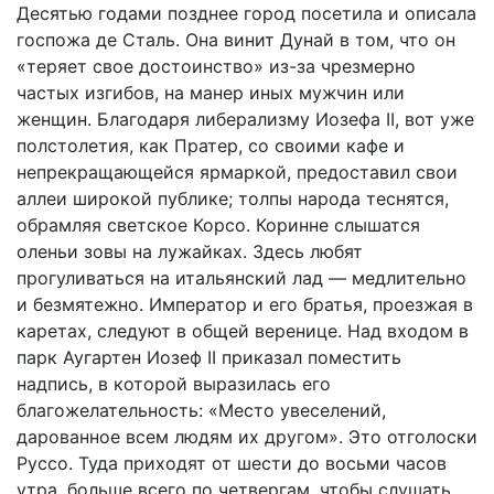
Десятью годами позднее город посетила и описала
госпожа де Сталь. Она винит Дунай в том, что он
«теряет свое достоинство» из-за чрезмерно
частых изгибов, на манер иных мужчин или
женщин. Благодаря либерализму Иозефа II, вот уже
полстолетия, как Пратер, со своими кафе и
непрекращающейся ярмаркой, предоставил свои
аллеи широкой публике; толпы народа теснятся,
обрамляя светское Корсо. Коринне слышатся
оленьи зовы на лужайках. Здесь любят
прогуливаться на итальянский лад — медлительно
и безмятежно. Император и его братья, проезжая в
каретах, следуют в общей веренице. Над входом в
парк Аугартен Иозеф II приказал поместить
надпись, в которой выразилась его
благожелательность: «Место увеселений,
дарованное всем людям их другом». Это отголоски
Руссо. Туда приходят от шести до восьми часов
утра, больше всего по четвергам, чтобы слушать