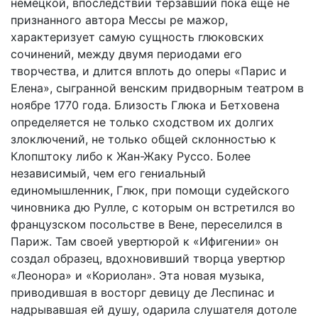
немецкой, впоследствии терзавший пока еще не
признанного автора Мессы ре мажор,
характеризует самую сущность глюковских
сочинений, между двумя периодами его
творчества, и длится вплоть до оперы «Парис и
Елена», сыгранной венским придворным театром в
ноябре 1770 года. Близость Глюка и Бетховена
определяется не только сходством их долгих
злоключений, не только общей склонностью к
Клопштоку либо к Жан-Жаку Руссо. Более
независимый, чем его гениальный
единомышленник, Глюк, при помощи судейского
чиновника дю Рулле, с которым он встретился во
французском посольстве в Вене, переселился в
Париж. Там своей увертюрой к «Ифигении» он
создал образец, вдохновивший творца увертюр
«Леонора» и «Кориолан». Эта новая музыка,
приводившая в восторг девицу де Леспинас и
надрывавшая ей душу, одарила слушателя дотоле