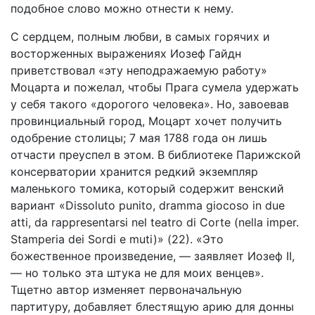
подобное слово можно отнести к нему.
С сердцем, полным любви, в самых горячих и
восторженных выражениях Иозеф Гайдн
приветствовал «эту неподражаемую работу»
Моцарта и пожелал, чтобы Прага сумела удержать
у себя такого «дорогого человека». Но, завоевав
провинциальный город, Моцарт хочет получить
одобрение столицы; 7 мая 1788 года он лишь
отчасти преуспел в этом. В библиотеке Парижской
консерватории хранится редкий экземпляр
маленького томика, который содержит венский
вариант «Dissoluto punito, dramma giocoso in due
atti, da rappresentarsi nel teatro di Corte (nella imper.
Stamperia dei Sordi e muti)» (22). «Это
божественное произведение, — заявляет Иозеф II,
— но только эта штука не для моих венцев».
Тщетно автор изменяет первоначальную
партитуру, добавляет блестящую арию для донны