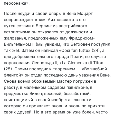
персонажа».
После неудачи своей оперы в Вене Моцарт
сопровождает князя Аихновского в его
путешествии в Берлин; из австрийского
патриотизма он отказался от должности и
жалованья, предложенных ему Фридрихом-
Вильгельмом II (мы увидим, что Бетховен поступил
так же). Затем он написал «Cosi fan tutte» (24), а
для доброжелательного города Праги, по случаю
коронования Леопольда II, «La Clemenza di Tito»
(25). Своим последним творением — «Волшебной
флейтой» он отдал последнюю дань уважения Вене.
Снова всеми обожаемый мастер погружен в
работу, в маленьком садовом павильоне, в
предместье Виден; веселый, беззаботный,
неистощимый в своей изобретательности,
которую он проявляет вновь и вновь по прихоти
своих друзей. Но в это время он уже болен, часто