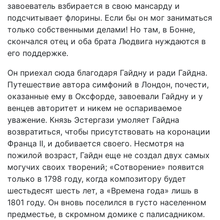
завоеватель взбирается в свою мансарду и
подсчитывает флорины. Если бы он мог заниматься
только собственными делами! Но там, в Бонне,
скончался отец и оба брата Людвига нуждаются в
его поддержке.
Он приехал сюда благодаря Гайдну и ради Гайдна.
Путешествие автора симфоний в Лондон, почести,
оказанные ему в Оксфорде, завоевали Гайдну и у
венцев авторитет и никем не оспариваемое
уважение. Князь Эстергази умоляет Гайдна
возвратиться, чтобы присутствовать на коронации
Франца II, и добивается своего. Несмотря на
пожилой возраст, Гайдн еще не создал двух самых
могучих своих творений; «Сотворение» появится
только в 1798 году, когда композитору будет
шестьдесят шесть лет, а «Времена года» лишь в
1801 году. Он вновь поселился в густо населенном
предместье, в скромном домике с палисадником.