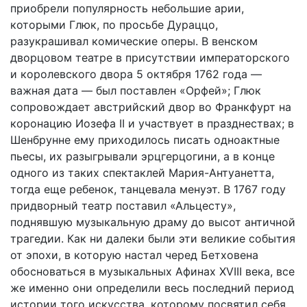
приобрели популярность небольшие арии,
которыми Глюк, по просьбе Дураццо,
разукрашивал комические оперы. В венском
дворцовом театре в присутствии императорского
и королевского двора 5 октября 1762 года —
важная дата — был поставлен «Орфей»; Глюк
сопровождает австрийский двор во Франкфурт на
коронацию Иозефа II и участвует в празднествах; в
Шенбрунне ему приходилось писать одноактные
пьесы, их разыгрывали эрцгерцогини, а в конце
одного из таких спектаклей Мария-Антуанетта,
тогда еще ребенок, танцевала менуэт. В 1767 году
придворный театр поставил «Альцесту»,
поднявшую музыкальную драму до высот античной
трагедии. Как ни далеки были эти великие события
от эпохи, в которую настал черед Бетховена
обосноваться в музыкальных Афинах XVIII века, все
же именно они определили весь последний период
истории того искусства, которому посвятил себя