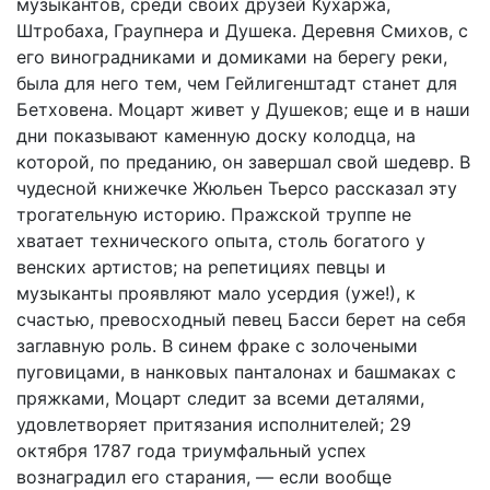
музыкантов, среди своих друзей Кухаржа,
Штробаха, Граупнера и Душека. Деревня Смихов, с
его виноградниками и домиками на берегу реки,
была для него тем, чем Гейлигенштадт станет для
Бетховена. Моцарт живет у Душеков; еще и в наши
дни показывают каменную доску колодца, на
которой, по преданию, он завершал свой шедевр. В
чудесной книжечке Жюльен Тьерсо рассказал эту
трогательную историю. Пражской труппе не
хватает технического опыта, столь богатого у
венских артистов; на репетициях певцы и
музыканты проявляют мало усердия (уже!), к
счастью, превосходный певец Басси берет на себя
заглавную роль. В синем фраке с золочеными
пуговицами, в нанковых панталонах и башмаках с
пряжками, Моцарт следит за всеми деталями,
удовлетворяет притязания исполнителей; 29
октября 1787 года триумфальный успех
вознаградил его старания, — если вообще