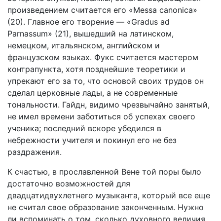
произведением считается его «Messa canonica»
(20). Главное его творение — «Gradus ad
Parnassum» (21), вышедший на латинском,
немецком, итальянском, английском и
французском языках. Фукс считается мастером
контрапункта, хотя позднейшие теоретики и
упрекают его за то, что основой своих трудов он
сделал церковные лады, а не современные
тональности. Гайдн, видимо чрезвычайно занятый,
не имел времени заботиться об успехах своего
ученика; последний вскоре убедился в
небрежности учителя и покинул его не без
раздражения.
К счастью, в прославленной Вене той поры было
достаточно возможностей для
двадцатидвухлетнего музыканта, который все еще
не считал свое образование законченным. Нужно
ли вспоминать о том, сколько духовного величия