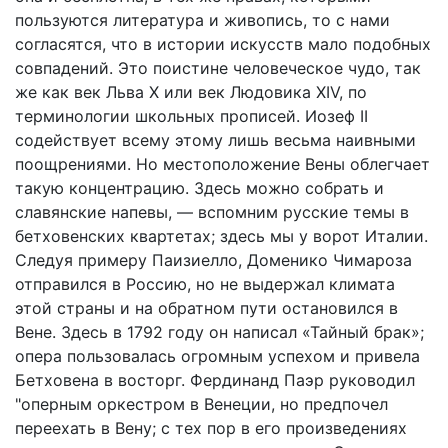
пользуются литература и живопись, то с нами
согласятся, что в истории искусств мало подобных
совпадений. Это поистине человеческое чудо, так
же как век Льва X или век Людовика XIV, по
терминологии школьных прописей. Иозеф II
содействует всему этому лишь весьма наивными
поощрениями. Но местоположение Вены облегчает
такую концентрацию. Здесь можно собрать и
славянские напевы, — вспомним русские темы в
бетховенских квартетах; здесь мы у ворот Италии.
Следуя примеру Паизиелло, Доменико Чимароза
отправился в Россию, но не выдержал климата
этой страны и на обратном пути остановился в
Вене. Здесь в 1792 году он написал «Тайный брак»;
опера пользовалась огромным успехом и привела
Бетховена в восторг. Фердинанд Паэр руководил
"оперным оркестром в Венеции, но предпочел
переехать в Вену; с тех пор в его произведениях