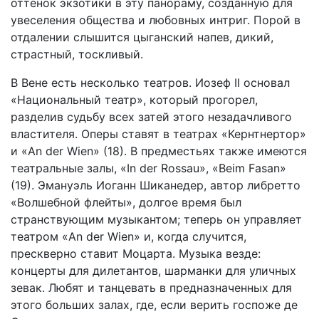
оттенок экзотики в эту панораму, созданную для
увеселения общества и любовных интриг. Порой в
отдалении слышится цыганский напев, дикий,
страстный, тоскливый.
В Вене есть несколько театров. Иозеф II основал
«Национальный театр», который прогорел,
разделив судьбу всех затей этого незадачливого
властителя. Оперы ставят в театрах «Кернтнертор»
и «An der Wien» (18). В предместьях также имеются
театральные залы, «In der Rossau», «Beim Fasan»
(19). Эмануэль Иоганн Шиканедер, автор либретто
«Волшебной флейты», долгое время был
странствующим музыкантом; теперь он управляет
театром «An der Wien» и, когда случится,
прескверно ставит Моцарта. Музыка везде:
концерты для дилетантов, шарманки для уличных
зевак. Любят и танцевать в предназначенных для
этого больших залах, где, если верить госпоже де