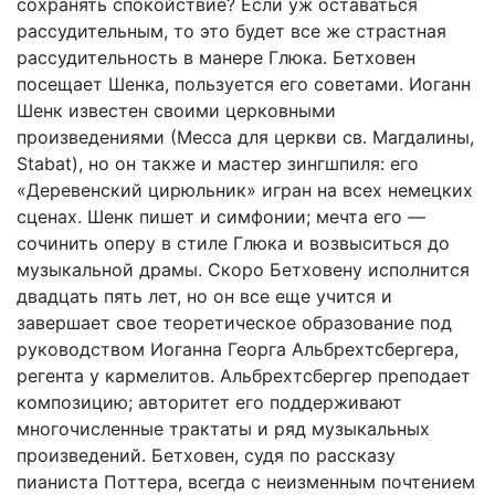
сохранять спокойствие? Если уж оставаться
рассудительным, то это будет все же страстная
рассудительность в манере Глюка. Бетховен
посещает Шенка, пользуется его советами. Иоганн
Шенк известен своими церковными
произведениями (Месса для церкви св. Магдалины,
Stabat), но он также и мастер зингшпиля: его
«Деревенский цирюльник» игран на всех немецких
сценах. Шенк пишет и симфонии; мечта его —
сочинить оперу в стиле Глюка и возвыситься до
музыкальной драмы. Скоро Бетховену исполнится
двадцать пять лет, но он все еще учится и
завершает свое теоретическое образование под
руководством Иоганна Георга Альбрехтсбергера,
регента у кармелитов. Альбрехтсбергер преподает
композицию; авторитет его поддерживают
многочисленные трактаты и ряд музыкальных
произведений. Бетховен, судя по рассказу
пианиста Поттера, всегда с неизменным почтением