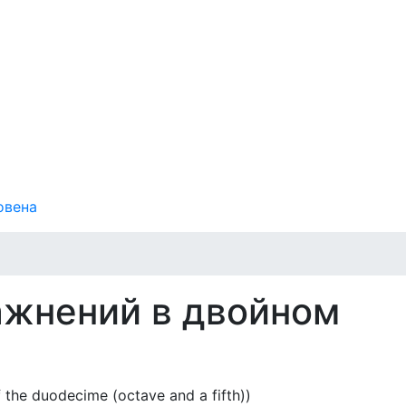
овена
ажнений в двойном
f the duodecime (octave and a fifth))