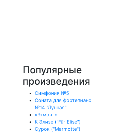
Популярные
произведения
Симфония №5
Соната для фортепиано
№14 "Лунная"
«Эгмонт»
К Элизе ("Für Elise")
Сурок ("Marmotte")