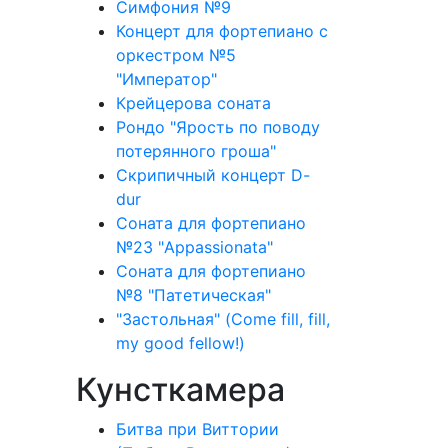
Симфония №9
Концерт для фортепиано с
оркестром №5
"Император"
Крейцерова соната
Рондо "Ярость по поводу
потерянного гроша"
Скрипичный концерт D-
dur
Соната для фортепиано
№23 "Appassionata"
Соната для фортепиано
№8 "Патетическая"
"Застольная" (Come fill, fill,
my good fellow!)
Кунсткамера
Битва при Виттории