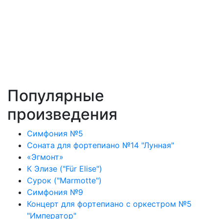
Популярные
произведения
Симфония №5
Соната для фортепиано №14 "Лунная"
«Эгмонт»
К Элизе ("Für Elise")
Сурок ("Marmotte")
Симфония №9
Концерт для фортепиано с оркестром №5
"Император"