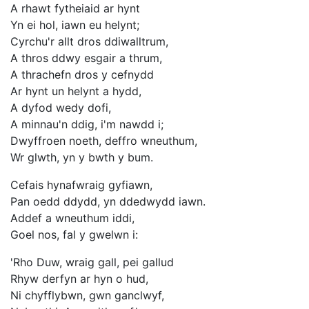
A rhawt fytheiaid ar hynt
Yn ei hol, iawn eu helynt;
Cyrchu'r allt dros ddiwalltrum,
A thros ddwy esgair a thrum,
A thrachefn dros y cefnydd
Ar hynt un helynt a hydd,
A dyfod wedy dofi,
A minnau'n ddig, i'm nawdd i;
Dwyffroen noeth, deffro wneuthum,
Wr glwth, yn y bwth y bum.
Cefais hynafwraig gyfiawn,
Pan oedd ddydd, yn ddedwydd iawn.
Addef a wneuthum iddi,
Goel nos, fal y gwelwn i:
'Rho Duw, wraig gall, pei gallud
Rhyw derfyn ar hyn o hud,
Ni chyfflybwn, gwn ganclwyf,