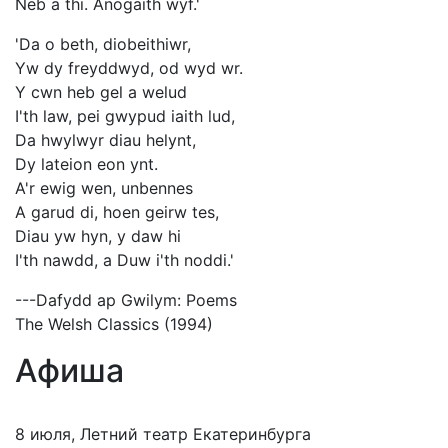
Neb a thi. Anogaith wyf.'
'Da o beth, diobeithiwr,
Yw dy freyddwyd, od wyd wr.
Y cwn heb gel a welud
I'th law, pei gwypud iaith lud,
Da hwylwyr diau helynt,
Dy lateion eon ynt.
A'r ewig wen, unbennes
A garud di, hoen geirw tes,
Diau yw hyn, y daw hi
I'th nawdd, a Duw i'th noddi.'
---Dafydd ap Gwilym: Poems
The Welsh Classics (1994)
Афиша
8 июля, Летний театр Екатеринбурга