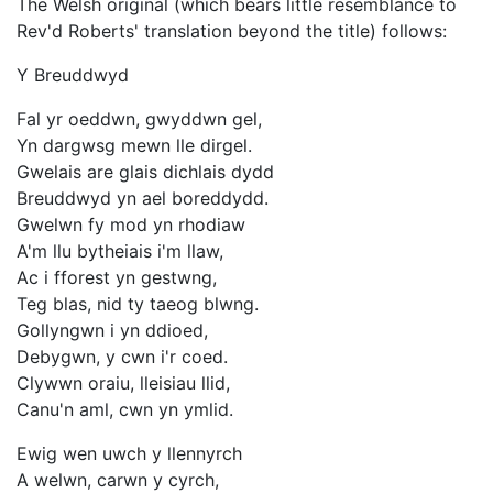
The Welsh original (which bears little resemblance to
Rev'd Roberts' translation beyond the title) follows:
Y Breuddwyd
Fal yr oeddwn, gwyddwn gel,
Yn dargwsg mewn lle dirgel.
Gwelais are glais dichlais dydd
Breuddwyd yn ael boreddydd.
Gwelwn fy mod yn rhodiaw
A'm llu bytheiais i'm llaw,
Ac i fforest yn gestwng,
Teg blas, nid ty taeog blwng.
Gollyngwn i yn ddioed,
Debygwn, y cwn i'r coed.
Clywwn oraiu, lleisiau llid,
Canu'n aml, cwn yn ymlid.
Ewig wen uwch y llennyrch
A welwn, carwn y cyrch,