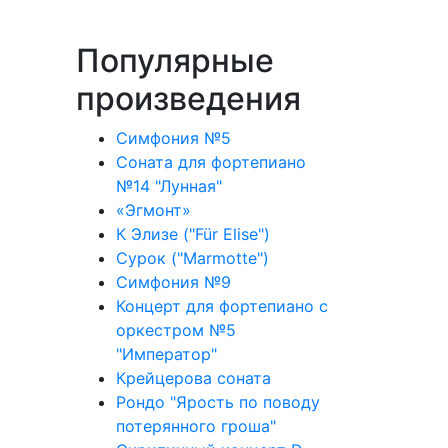
Популярные
произведения
Симфония №5
Соната для фортепиано
№14 "Лунная"
«Эгмонт»
К Элизе ("Für Elise")
Сурок ("Marmotte")
Симфония №9
Концерт для фортепиано с
оркестром №5
"Император"
Крейцерова соната
Рондо "Ярость по поводу
потерянного гроша"