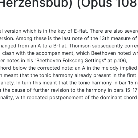
 Herzensbub) (Opus 108
nal version which is in the key of E-flat. There are also sever
 version. Among these is the last note of the 13th measure of
changed from an A to a B-flat. Thomson subsequently corre
ic clash with the accompaniment, which Beethoven noted w
r notes in his "Beethoven Folksong Settings" at p.106,
chord below the corrected note: an A in the melody implied
h meant that the tonic harmony already present in the first 
riety. In turn this meant that the tonic harmony in bar 15
the cause of further revision to the harmony in bars 15-17 .
ginality, with repeated postponement of the dominant chord