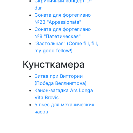
Скрипичный концерт D-
dur
Соната для фортепиано
№23 "Appassionata"
Соната для фортепиано
№8 "Патетическая"
"Застольная" (Come fill, fill,
my good fellow!)
Кунсткамера
Битва при Виттории
(Победа Веллингтона)
Канон-загадка Ars Longa
Vita Brevis
5 пьес для механических
часов