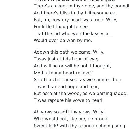
There's a cheer in thy voice, and thy bound
And there's bliss in thy blithesome ee.
But, oh, how my heart was tried, Willy,
For little I thought to see,
That the lad who won the lasses all,
Would ever be won by me.
Adown this path we came, Willy,
T'was just at this hour of eve;
And will he or will he not, I thought,
My fluttering heart relieve?
So oft as he paused, as we saunter'd on,
T'was fear and hope and fear;
But here at the wood, as we parting stood,
T'was rapture his vows to hear!
Ah vows so soft thy vows, Willy!
Who would not, like me, be proud!
Sweet lark! with thy soaring echoing song,