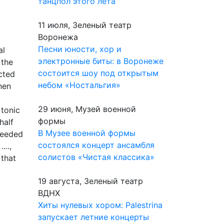
танцпол этого лета
11 июля, Зеленый театр
Воронежа
Песни юности, хор и
al
электронные биты: в Воронеже
 the
состоится шоу под открытым
cted
небом «Ностальгия»
hen
29 июня, Музей военной
 tonic
формы
half
В Музее военной формы
 needed
состоялся концерт ансамбля
...,
солистов «Чистая классика»
 that
19 августа, Зеленый театр
ВДНХ
Хиты нулевых хором: Palestrina
запускает летние концерты