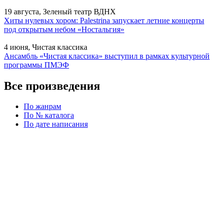
19 августа, Зеленый театр ВДНХ
Хиты нулевых хором: Palestrina запускает летние концерты
под открытым небом «Ностальгия»
4 июня, Чистая классика
Ансамбль «Чистая классика» выступил в рамках культурной
программы ПМЭФ
Все произведения
По жанрам
По № каталога
По дате написания