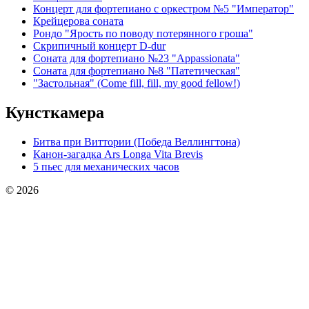
Концерт для фортепиано с оркестром №5 "Император"
Крейцерова соната
Рондо "Ярость по поводу потерянного гроша"
Скрипичный концерт D-dur
Соната для фортепиано №23 "Appassionata"
Соната для фортепиано №8 "Патетическая"
"Застольная" (Come fill, fill, my good fellow!)
Кунсткамера
Битва при Виттории (Победа Веллингтона)
Канон-загадка Ars Longa Vita Brevis
5 пьес для механических часов
© 2026