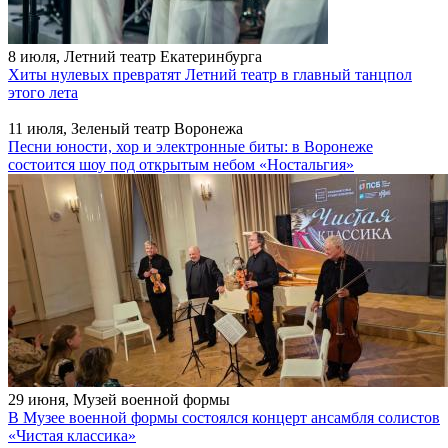
8 июля, Летний театр Екатеринбурга
Хиты нулевых превратят Летний театр в главный танцпол
этого лета
11 июля, Зеленый театр Воронежа
Песни юности, хор и электронные биты: в Воронеже
состоится шоу под открытым небом «Ностальгия»
29 июня, Музей военной формы
В Музее военной формы состоялся концерт ансамбля солистов
«Чистая классика»