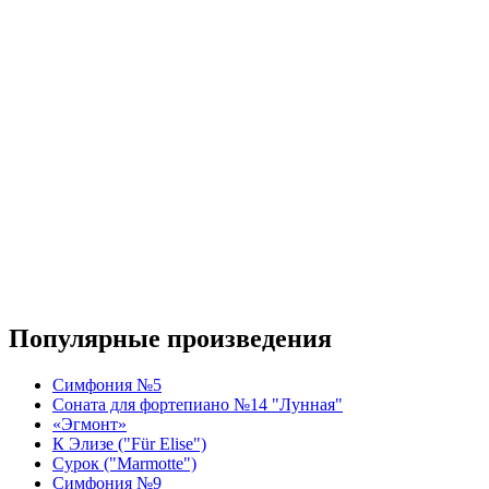
Популярные произведения
Симфония №5
Соната для фортепиано №14 "Лунная"
«Эгмонт»
К Элизе ("Für Elise")
Сурок ("Marmotte")
Симфония №9