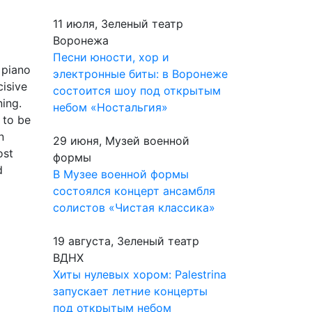
11 июля, Зеленый театр
Воронежа
Песни юности, хор и
 piano
электронные биты: в Воронеже
cisive
состоится шоу под открытым
ning.
небом «Ностальгия»
 to be
n
29 июня, Музей военной
ost
формы
d
В Музее военной формы
состоялся концерт ансамбля
солистов «Чистая классика»
19 августа, Зеленый театр
ВДНХ
Хиты нулевых хором: Palestrina
запускает летние концерты
под открытым небом