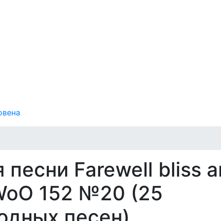
овена
 песни Farewell bliss 
 WoO 152 №20 (25
одных песен)