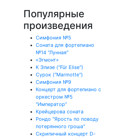
Популярные
произведения
Симфония №5
Соната для фортепиано
№14 "Лунная"
«Эгмонт»
К Элизе ("Für Elise")
Сурок ("Marmotte")
Симфония №9
Концерт для фортепиано с
оркестром №5
"Император"
Крейцерова соната
Рондо "Ярость по поводу
потерянного гроша"
Скрипичный концерт D-