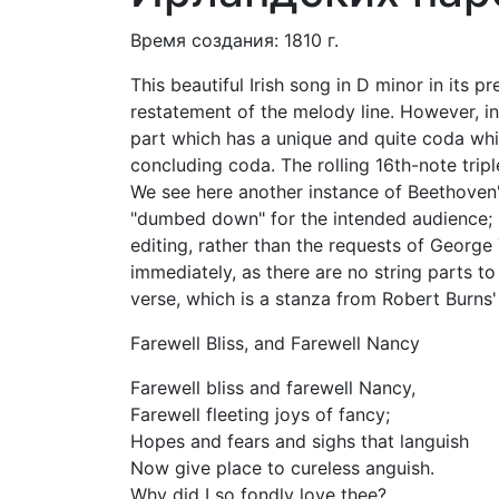
Время создания: 1810 г.
This beautiful Irish song in D minor in its p
restatement of the melody line. However, in 
part which has a unique and quite coda whic
concluding coda. The rolling 16th-note trip
We see here another instance of Beethoven's
"dumbed down" for the intended audience; 
editing, rather than the requests of Geor
immediately, as there are no string parts t
verse, which is a stanza from Robert Burns
Farewell Bliss, and Farewell Nancy
Farewell bliss and farewell Nancy,
Farewell fleeting joys of fancy;
Hopes and fears and sighs that languish
Now give place to cureless anguish.
Why did I so fondly love thee?