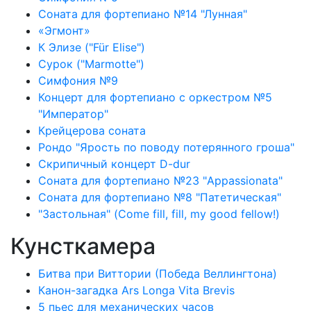
Соната для фортепиано №14 "Лунная"
«Эгмонт»
К Элизе ("Für Elise")
Сурок ("Marmotte")
Симфония №9
Концерт для фортепиано с оркестром №5
"Император"
Крейцерова соната
Рондо "Ярость по поводу потерянного гроша"
Скрипичный концерт D-dur
Соната для фортепиано №23 "Appassionata"
Соната для фортепиано №8 "Патетическая"
"Застольная" (Come fill, fill, my good fellow!)
Кунсткамера
Битва при Виттории (Победа Веллингтона)
Канон-загадка Ars Longa Vita Brevis
5 пьес для механических часов