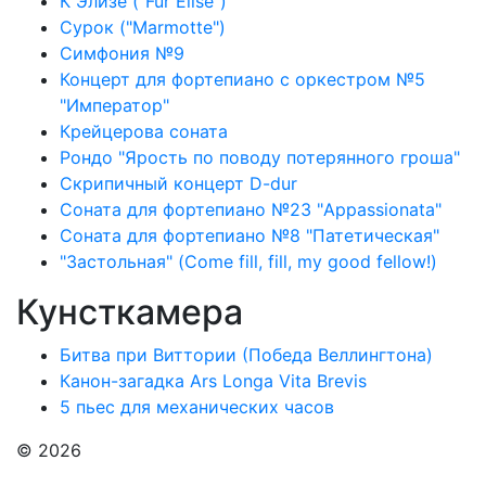
К Элизе ("Für Elise")
Сурок ("Marmotte")
Симфония №9
Концерт для фортепиано с оркестром №5
"Император"
Крейцерова соната
Рондо "Ярость по поводу потерянного гроша"
Скрипичный концерт D-dur
Соната для фортепиано №23 "Appassionata"
Соната для фортепиано №8 "Патетическая"
"Застольная" (Come fill, fill, my good fellow!)
Кунсткамера
Битва при Виттории (Победа Веллингтона)
Канон-загадка Ars Longa Vita Brevis
5 пьес для механических часов
© 2026